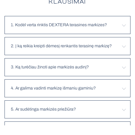
KLAUSIMAI
1. Kodėl verta rinktis DEXTERA terasines markizes?
2. Į ką reikia kreipti dėmesį renkantis terasinę markizę?
3. Ką turėčiau žinoti apie markizės audinį?
4. Ar galima vadinti markizę išmaniu gaminiu?
5. Ar sudėtinga markizės priežiūra?
6. Kaip įsigyti terasinę markizę?