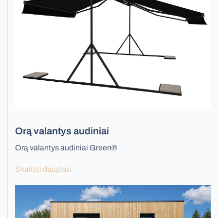
Visos žaliuzės
Orą valantys audiniai
Orą valantys audiniai Green®
Skaityti daugiau