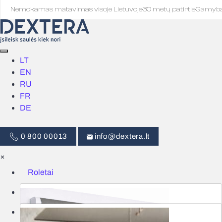
Nemokamas matavimas visoje Lietuvoje
·
30 metų patirtis
·
Gamyb
LT
EN
RU
FR
DE
0 800 00013
info@dextera.lt
×
Roletai
Žaliuzės
Išmanus valdymas