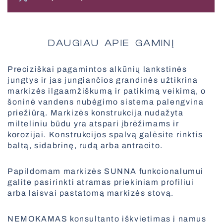
Antialerginiai tinkleliai
DAUGIAU APIE GAMINĮ
Dokinės sistemos
Visi išmanūs sprendimai
Vertikalios markizės
Preciziškai pagamintos alkūnių lankstinės
jungtys ir jas jungiančios grandinės užtikrina
markizės ilgaamžiškumą ir patikimą veikimą, o
Fasado roletai
šoninė vandens nubėgimo sistema palengvina
priežiūrą. Markizės konstrukcija nudažyta
Skandinaviško stiliaus žaliuzės
milteliniu būdu yra atspari įbrėžimams ir
korozijai. Konstrukcijos spalvą galėsite rinktis
Visi tinkleliai
baltą, sidabrinę, rudą arba antracito.
Papildomam markizės SUNNA funkcionalumui
Greitaeigiai vartai
galite pasirinkti atramas priekiniam profiliui
Visos markizės
arba laisvai pastatomą markizės stovą.
NEMOKAMAS konsultanto iškvietimas į namus