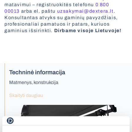
Visi roletai
matavimui – registruokitės telefonu
0 800
00013
arba el. paštu
uzsakymai@dextera.lt
.
Vertikalios žaliuzės
Konsultantas atvyks su gaminių pavyzdžiais,
profesionaliai pamatuos ir patars, kuriuos
gaminius išsirinkti.
Dirbame visoje Lietuvoje!
Priešgaisriniai vartai
Techninė informacija
Matmenys, konstrukcija
Skaityti daugiau
Apsauginės žaliuzės