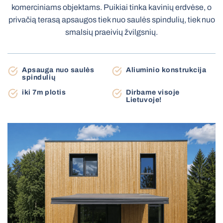
komerciniams objektams. Puikiai tinka kavinių erdvėse, o
Terasinės markizės
privačią terasą apsaugos tiek nuo saulės spindulių, tiek nuo
Stoginė automobiliui
smalsių praeivių žvilgsnių.
Roletai diena-naktis
Tinkleliai roletai
Apsauga nuo saulės
Aliuminio konstrukcija
spindulių
Elektrinės medinės žaliuzės
Elektriniai karnizai
iki 7m plotis
Dirbame visoje
Elektrinės žaliuzės MOTIONBLINDS
Vartų automatika
Lietuvoje!
BBQ pergola
Lauko sandėliukas
Markizė stikliniam stogui
Plisuoti tinkleliai
Elektriniai roletai MOTIONBLINDS