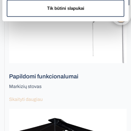
Tik būtini slapukai
Fasadinės lamelės nuo saulės
Papildomi funkcionalumai
Markizių stovas
Skaityti daugiau
Apsauginės grotos