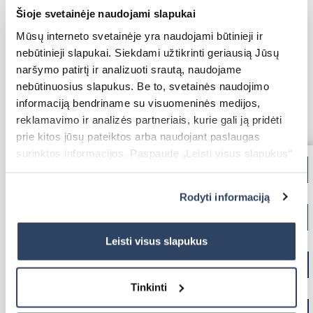
Šioje svetainėje naudojami slapukai
Mūsų interneto svetainėje yra naudojami būtinieji ir
Visi vartai
nebūtinieji slapukai. Siekdami užtikrinti geriausią Jūsų
naršymo patirtį ir analizuoti srautą, naudojame
nebūtinuosius slapukus. Be to, svetainės naudojimo
informaciją bendriname su visuomeninės medijos,
reklamavimo ir analizės partneriais, kurie gali ją pridėti
prie kitos jūsų pateiktos arba naudojant paslaugas
surinktos informacijos. Paspaudę „Leisti visus slapukus“
Jūs sutinkate su nebūtinųjų slapukų įdiegimu ir
Papildomi funkcionalumai
Fasado žaliuzės
naudojimu. Jei norite pakeisti slapukų nustatymus,
Rodyti informaciją
Atramos markizių priekiniam profiliui
paspauskite mygtuką „Rodyti informaciją“ šioje juostoje.
Daugiau informacijos rasite UAB „Dextera“ Slapukų
Skaityti daugiau
politikoje
čia.
Leisti visus slapukus
Tinkinti