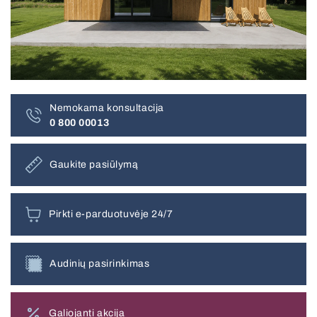
Pramoniniai garažo vartai
Plisuotos žaliuzės
Visos pergolos
Išmanus valdymas SOMFY
BBQ pergola
Nemokama konsultacija
0 800 00013
Tinkleliai durims
Gaukite pasiūlymą
Balkoninės markizės
Panoraminiai vartai
Pirkti e-parduotuvėje 24/7
Roletai stogo langams
Elektriniai karnizai
Visi kiemo gaminiai
Plisuotos žaliuzės stogo langams
Audinių pasirinkimas
Galiojanti akcija