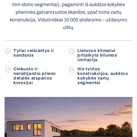
mm storio segmentai), pagaminti iš aukštos kokybės
Terasinės markizės
plieninės galvanizuotos skardos, ypač tvirta vartų
Stoginė automobiliui
konstrukcija. Vidutiniškai 10 000 atidarymo – uždarymo
ciklų.
Roletai diena-naktis
Tinkleliai roletai
Elektrinės medinės žaliuzės
Elektriniai karnizai
Tyliai veikiantys ir
Lietuvos klimatui
sandarūs
pritaikyta šilumos
izoliacija
Elektrinės žaliuzės MOTIONBLINDS
Vartų automatika
Cinkuoto ir
Itin tvirtos
BBQ pergola
nerūdijančio plieno
konstrukcijos, aukštos
detalės atsparios
kokybės vartų
korozijai
segmentai
Lauko sandėliukas
Markizė stikliniam stogui
Plisuoti tinkleliai
Elektriniai roletai MOTIONBLINDS