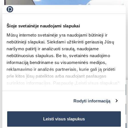
Šioje svetainėje naudojami slapukai
Mūsų interneto svetainėje yra naudojami būtinieji ir
Fasadinės lamelės nuo saulės
nebūtinieji slapukai. Siekdami užtikrinti geriausią Jūsų
naršymo patirtį ir analizuoti srautą, naudojame
nebūtinuosius slapukus. Be to, svetainės naudojimo
informaciją bendriname su visuomeninės medijos,
reklamavimo ir analizės partneriais, kurie gali ją pridėti
prie kitos jūsų pateiktos arba naudojant paslaugas
surinktos informacijos. Paspaudę „Leisti visus slapukus“
Jūs sutinkate su nebūtinųjų slapukų įdiegimu ir
naudojimu. Jei norite pakeisti slapukų nustatymus,
Apsauginės grotos
Rodyti informaciją
paspauskite mygtuką „Rodyti informaciją“ šioje juostoje.
Daugiau informacijos rasite UAB „Dextera“ Slapukų
politikoje
čia.
Leisti visus slapukus