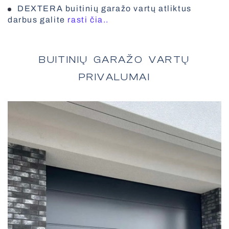
Visi roletai
DEXTERA buitinių garažo vartų atliktus
darbus galite
rasti čia..
Vertikalios žaliuzės
BUITINIŲ GARAŽO VARTŲ
PRIVALUMAI
Priešgaisriniai vartai
Apsauginės žaliuzės