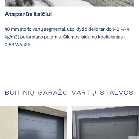
Atsparūs šalčiui
40 mm storio vartų segmentai, užpildyti didelio tankio (40 +/- 4
kg/m3) poliuretano putomis. Šilumos laidumo koeficientas -
0,53 W/m2K.
BUITINIŲ GARAŽO VARTŲ SPALVOS