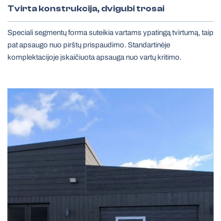
Tvirta konstrukcija, dvigubi trosai
Speciali segmentų forma suteikia vartams ypatingą tvirtumą, taip
pat apsaugo nuo pirštų prispaudimo. Standartinėje
komplektacijoje įskaičiuota apsauga nuo vartų kritimo.