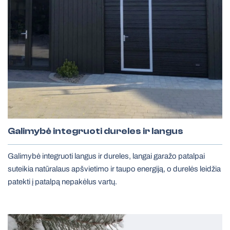
Galimybė integruoti dureles ir langus
Galimybė integruoti langus ir dureles, langai garažo patalpai
suteikia natūralaus apšvietimo ir taupo energiją, o durelės leidžia
patekti į patalpą nepakėlus vartų.