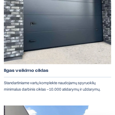
Visi vartai
Fasado žaliuzės
Ilgas veikimo ciklas
Standartiniame vartų komplekte naudojamų spyruoklių
minimalus darbinis ciklas –10.000 atidarymų ir uždarymų.