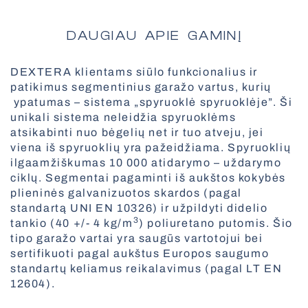
Antialerginiai tinkleliai
DAUGIAU APIE GAMINĮ
Dokinės sistemos
DEXTERA klientams siūlo funkcionalius ir
Visi išmanūs sprendimai
Vertikalios markizės
patikimus segmentinius garažo vartus, kurių
ypatumas – sistema „spyruoklė spyruoklėje”. Ši
unikali sistema neleidžia spyruoklėms
atsikabinti nuo bėgelių net ir tuo atveju, jei
Fasado roletai
viena iš spyruoklių yra pažeidžiama. Spyruoklių
Skandinaviško stiliaus žaliuzės
ilgaamžiškumas 10 000 atidarymo – uždarymo
ciklų. Segmentai pagaminti iš aukštos kokybės
Visi tinkleliai
plieninės galvanizuotos skardos (pagal
standartą UNI EN 10326) ir užpildyti didelio
3
tankio (40 +/- 4 kg/m
) poliuretano putomis. Šio
tipo garažo vartai yra saugūs vartotojui bei
Greitaeigiai vartai
sertifikuoti pagal aukštus Europos saugumo
Visos markizės
standartų keliamus reikalavimus (pagal LT EN
12604).