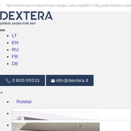
Nemokamas matavimas visoje Lietuvoje
·
30 metų patirtis
·
Gamyb
LT
EN
RU
FR
DE
0 800 00013
info@dextera.lt
×
Roletai
Žaliuzės
Išmanus valdymas