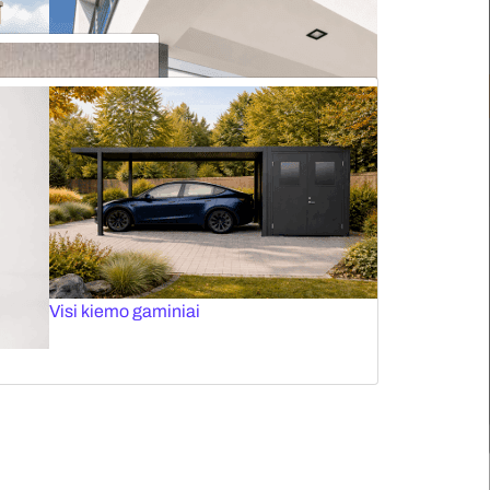
Roletai stogo langams
Elektriniai karnizai
Plisuotos žaliuzės stogo langams
Tinkleliai durims
Panoraminiai vartai
Visi kiemo gaminiai
Vertikalios markizės
atalpas ir norimu kampu reguliuoti spindulių kryptį. Pakeitus
talpos centrą.
Fasado žaliuzės