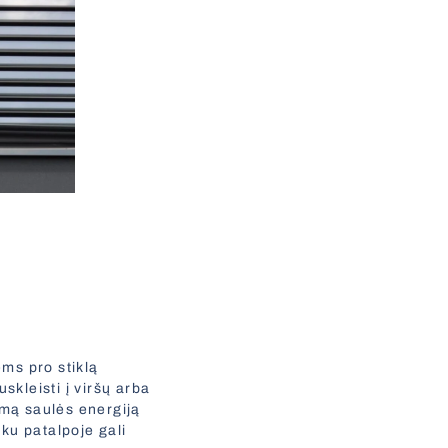
ms pro stiklą
skleisti į viršų arba
amą saulės energiją
ku patalpoje gali