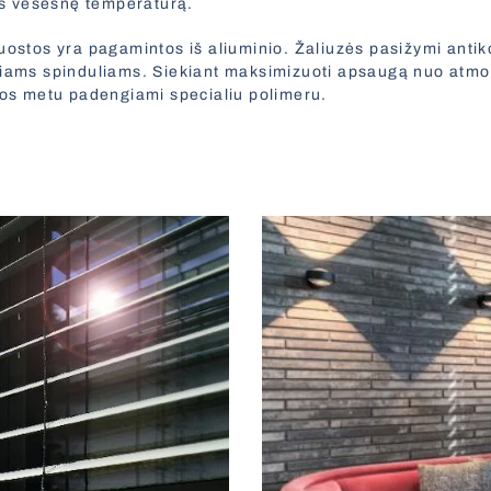
ais vėsesnę temperatūrą.
juostos yra pagamintos iš aliuminio. Žaliuzės pasižymi anti
niams spinduliams. Siekiant maksimizuoti apsaugą nuo atmo
ybos metu padengiami specialiu polimeru.