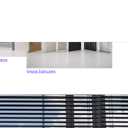
tai
Priešgaisriniai vartai
arios UV spinduliuotei
Automatinis v
otos
Visos žaliuzės