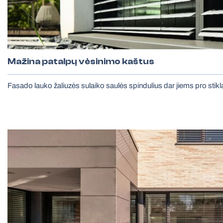
Mažina patalpų vėsinimo kaštus
Fasado lauko žaliuzės sulaiko saulės spindulius dar jiems pro stikl