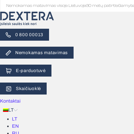
Nemokamas matavimas visoje Lietuvoje
·
30 metų patirtis
·
Gamyb
0 800 00013
Nemokamas matavimas
E-parduotuvė
Skaičiuoklė
Kontaktai
LT
LT
EN
RU