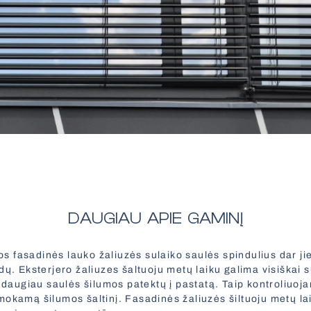
DAUGIAU APIE GAMINĮ
 fasadinės lauko žaliuzės sulaiko saulės spindulius dar jie
ų. Eksterjero žaliuzes šaltuoju metų laiku galima visiškai su
o daugiau saulės šilumos patektų į pastatą. Taip kontroliuoj
okamą šilumos šaltinį. Fasadinės žaliuzės šiltuoju metų lai