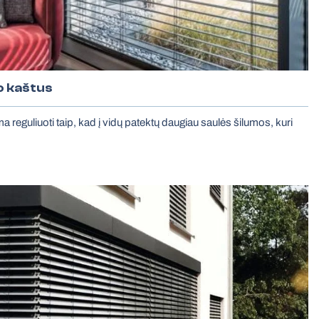
o kaštus
ma reguliuoti taip, kad į vidų patektų daugiau saulės šilumos, kuri