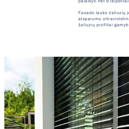
palaikyti net 9 laipsni
Fasado lauko žaliuzių 
atsparumu ultravioleti
žaliuzių profiliai gam