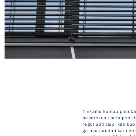
Tinkamu kampu pasuktos
nepatekus į patalpos vid
reguliuoti taip, kad ku
galima naudoti kaip nem