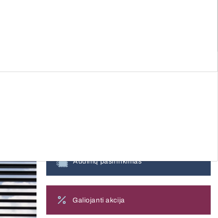
aldymas
Vėsinimo sąnaudų mažinimas
Nemokama konsultacija
Visi vartai
0 800 00013
Registruokitės
nemokamam matavimui
Gaukite pasiūlymą
Audinių pasirinkimas
Galiojanti akcija