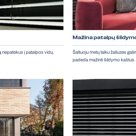
Mažina patalpų šildym
ą nepatekus į patalpos vidų.
Šaltuoju metų laiku žaliuzes gali
padeda mažinti šildymo kaštus.