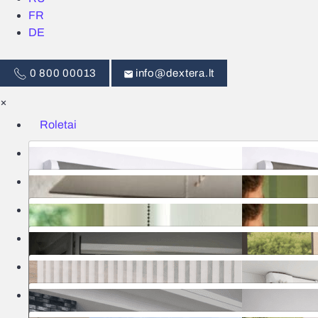
FR
DE
0 800 00013
info@dextera.lt
×
Roletai
Žaliuzės
Išmanus valdymas
Tinkleliai
Užuolaidos
Garažo vartai
Markizės