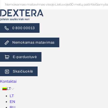
Nemokamas matavimas visoje Lietuvoje
·
30 metų patirtis
·
Gamyb
0 800 00013
Nemokamas matavimas
E-parduotuvė
Skaičiuoklė
Kontaktai
LT
LT
EN
RU