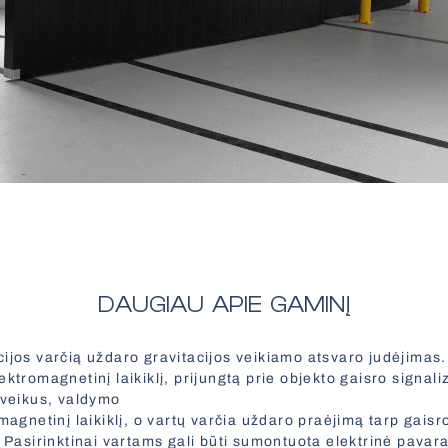
DAUGIAU APIE GAMINĮ
ijos varčią uždaro gravitacijos veikiamo atsvaro judėjimas. 
ektromagnetinį laikiklį, prijungtą prie objekto gaisro signal
uveikus, valdymo
omagnetinį laikiklį, o vartų varčia uždaro praėjimą tarp gais
. Pasirinktinai vartams gali būti sumontuota elektrinė pavara