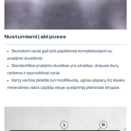
Nustumiami į abi puses
Stumdomi vartai gali būti papildomai komplektuojami su
praėjimo durelėmis
Standartiškai praėjimo durelėse yra užraktas, dvipusė durų
rankena ir spyruokliniai vyriai
Vartų varčios plokštė turi modifikuotą, ugniai atsparų A1 klasės
mineralinės vatos užpildą viduje sustiprintą plieniniais strypais