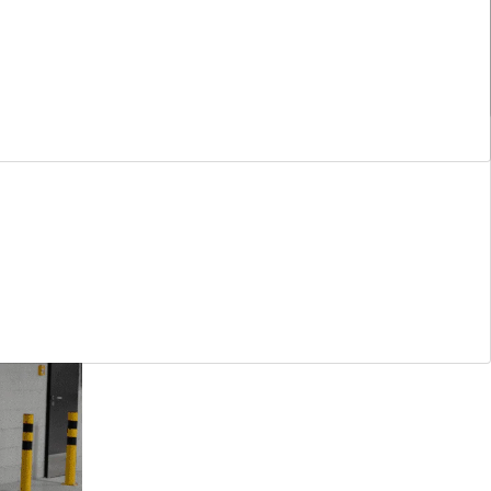
1 nedegumo
Varčia sutvirtinta viduje esančiais plieno
strypais
Nemokama konsultacija
Visi vartai
0 800 00013
Registruokitės
nemokamam matavimui