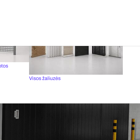
Vartų varčia užpildyta modifikuota
Atitinka A
akmens vata
klasę
tai
Priešgaisriniai vartai
otos
Visos žaliuzės