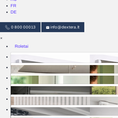
FR
DE
0 800 00013
info@dextera.lt
×
Roletai
Žaliuzės
Išmanus valdymas
Tinkleliai
Užuolaidos
Garažo vartai
Markizės