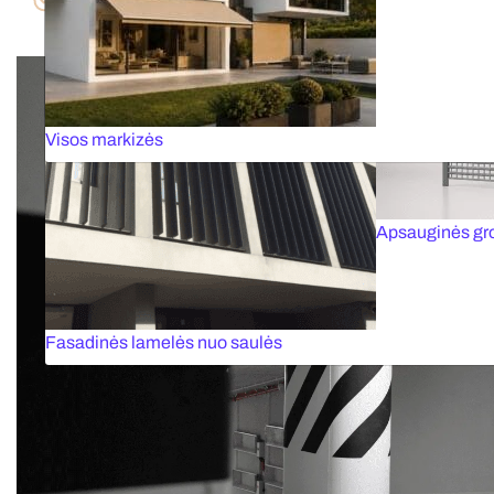
Gaisro atveju, vartai užsidaro ir atskiria patalpas
nuo gaisro
Dokinės sistemos
Greitaeigiai var
Visos markizės
Apsauginės gr
Fasadinės lamelės nuo saulės