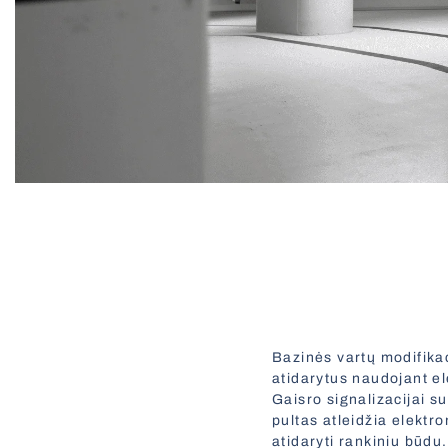
Bazinės vartų modifikac
atidarytus naudojant el
Gaisro signalizacijai s
pultas atleidžia elektr
atidaryti rankiniu būdu