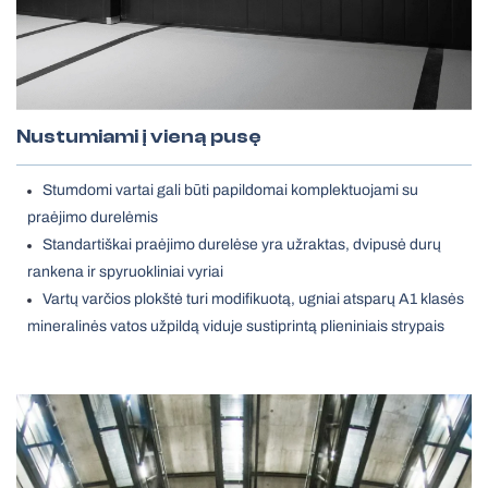
Nustumiami į vieną pusę
Stumdomi vartai gali būti papildomai komplektuojami su
praėjimo durelėmis
Standartiškai praėjimo durelėse yra užraktas, dvipusė durų
rankena ir spyruokliniai vyriai
Vartų varčios plokštė turi modifikuotą, ugniai atsparų A1 klasės
mineralinės vatos užpildą viduje sustiprintą plieniniais strypais