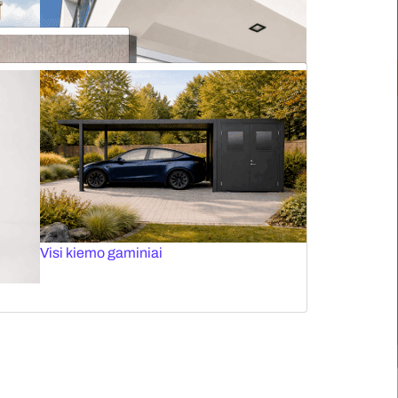
Roletai stogo langams
Elektriniai karnizai
Plisuotos žaliuzės stogo langams
Tinkleliai durims
Panoraminiai vartai
Visi kiemo gaminiai
Vertikalios markizės
lių patalpų apsaugai nuo gaisro.
Fasado žaliuzės