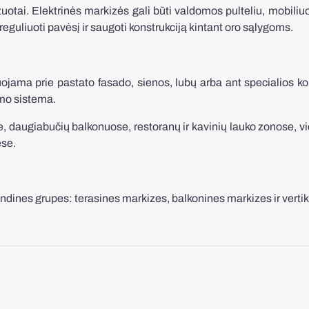
tai. Elektrinės markizės gali būti valdomos pulteliu, mobiliuoj
eguliuoti pavėsį ir saugoti konstrukciją kintant oro sąlygoms.
jama prie pastato fasado, sienos, lubų arba ant specialios kon
ymo sistema.
daugiabučių balkonuose, restoranų ir kavinių lauko zonose, vie
ėse.
ndines grupes: terasines markizes, balkonines markizes ir verti