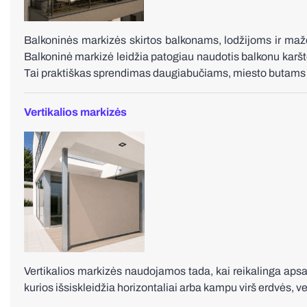
Balkoninės markizės skirtos balkonams, lodžijoms ir maž
Balkoninė markizė leidžia patogiau naudotis balkonu karš
Tai praktiškas sprendimas daugiabučiams, miesto butam
Vertikalios markizės
Vertikalios markizės naudojamos tada, kai reikalinga apsau
kurios išsiskleidžia horizontaliai arba kampu virš erdvės, 