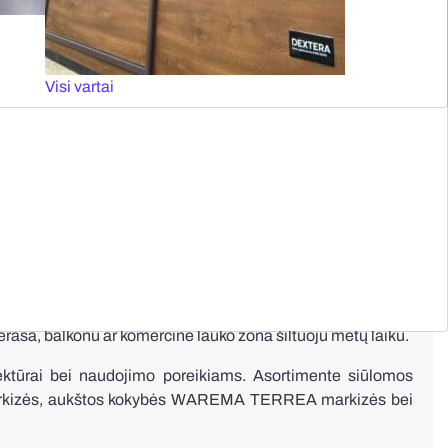
Visi vartai
BALKONINĖS
MARKIZĖS
onas nuo tiesioginių saulės spindulių, karščio, perteklinės
terasa, balkonu ar komercine lauko zona šiltuoju metų laiku.
ktūrai bei naudojimo poreikiams. Asortimente siūlomos
arkizės, aukštos kokybės WAREMA TERREA markizės bei