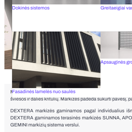
Dokinės sistemos
Greitaeigiai var
TERASINĖS MARKIZĖS
Apsauginės gr
Fasadinės lamelės nuo saulės
Markizės – tai saulės kontrolės sistemos, skirtos apsaugot
šviesos ir dalies kritulių. Markizės padeda sukurti pavėsį, 
DEXTERA markizės gaminamos pagal individualius išmat
DEXTERA gaminamos terasinės markizės SUNNA, APOLLO
GEMINI markizių sistema verslui.