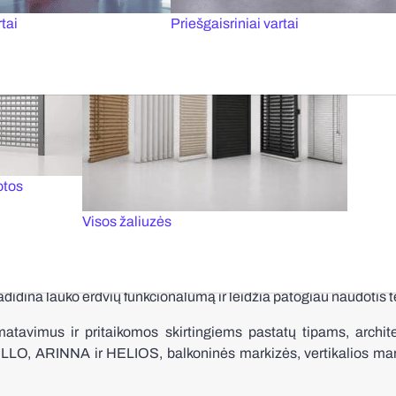
tai
Priešgaisriniai vartai
VERTIKALIOS
MARKIZĖS
otos
Visos žaliuzės
i terasas, balkonus, vitrinas, kavinių erdves ir kitas atviras z
padidina lauko erdvių funkcionalumą ir leidžia patogiau naudotis 
avimus ir pritaikomos skirtingiems pastatų tipams, archite
, ARINNA ir HELIOS, balkoninės markizės, vertikalios m