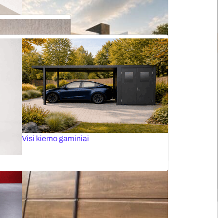
Elektriniai roletai
Elektriniai karnizai
Plisuotos žaliuzės stogo langams
Tinkleliai durims
Panoraminiai vartai
Visos markizės
Visi kiemo gaminiai
Fasado žaliuzės