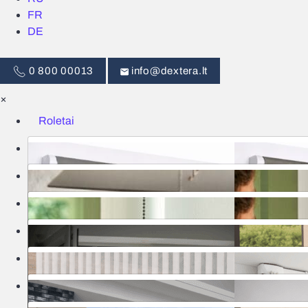
FR
DE
0 800 00013
info@dextera.lt
×
Roletai
Žaliuzės
Išmanus valdymas
Tinkleliai
Užuolaidos
Garažo vartai
Markizės