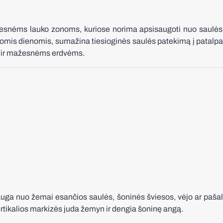
esnėms lauko zonoms, kuriose norima apsisaugoti nuo saulės, s
tomis dienomis, sumažina tiesioginės saulės patekimą į patalpa
s ir mažesnėms erdvėms.
ga nuo žemai esančios saulės, šoninės šviesos, vėjo ar pašalin
vertikalios markizės juda žemyn ir dengia šoninę angą.