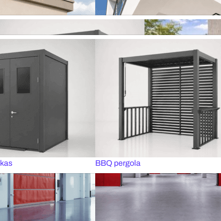
naktis
Roletai stogo langams
inės žaliuzės
Plisuotos žaliuzės
i
Plisuoti tinkleliai
liuzės MOTIONBLINDS
Išmanus valdymas SOMFY
izai
ka
Pramoniniai garažo vartai
VISOS MARKIZĖS
BBQ pergola
Visos pergolos
rkizės
Vertikalios markizės
ukas
BBQ pergola
iuzės
Apsauginės žaliuzės