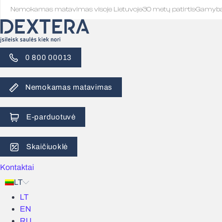
Nemokamas matavimas visoje Lietuvoje
·
30 metų patirtis
·
Gamyb
0 800 00013
Nemokamas matavimas
E-parduotuvė
Skaičiuoklė
Kontaktai
LT
LT
EN
RU