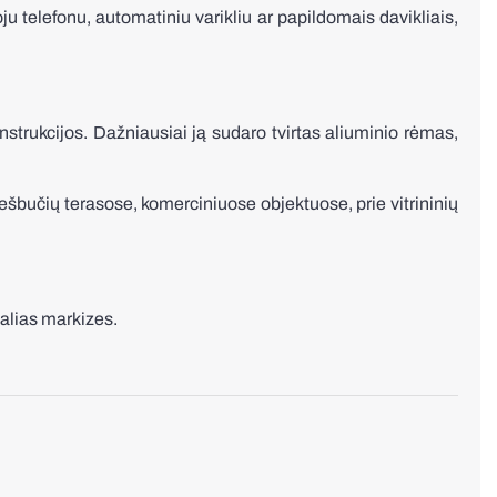
u telefonu, automatiniu varikliu ar papildomais davikliais,
strukcijos. Dažniausiai ją sudaro tvirtas aliuminio rėmas,
šbučių terasose, komerciniuose objektuose, prie vitrininių
kalias markizes.