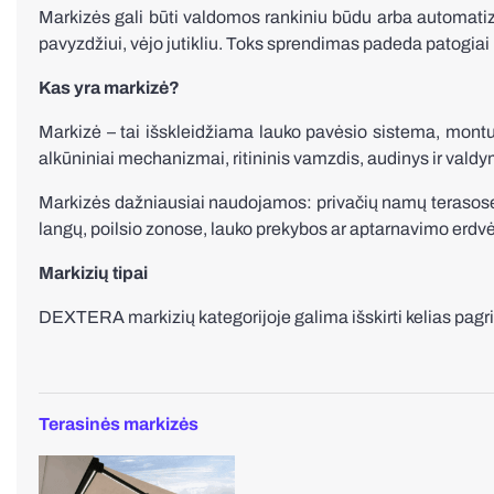
Markizės gali būti valdomos rankiniu būdu arba automatizuo
pavyzdžiui, vėjo jutikliu. Toks sprendimas padeda patogiai r
Kas yra markizė?
Markizė – tai išskleidžiama lauko pavėsio sistema, montuo
alkūniniai mechanizmai, ritininis vamzdis, audinys ir vald
Markizės dažniausiai naudojamos: privačių namų terasose, 
langų, poilsio zonose, lauko prekybos ar aptarnavimo erdv
Markizių tipai
DEXTERA markizių kategorijoje galima išskirti kelias pagri
Terasinės markizės