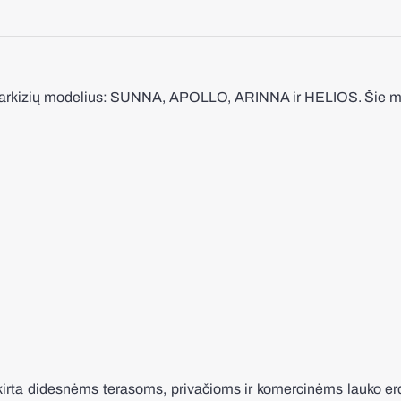
kizių modelius: SUNNA, APOLLO, ARINNA ir HELIOS. Šie modeli
irta didesnėms terasoms, privačioms ir komercinėms lauko erd