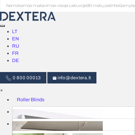
Nemokamas matavimas visoje Lietuvoje
·
30 metų patirtis
·
Gamyb
LT
EN
RU
FR
DE
0 800 00013
info@dextera.lt
×
Roller Blinds
Blinds
Smart Control