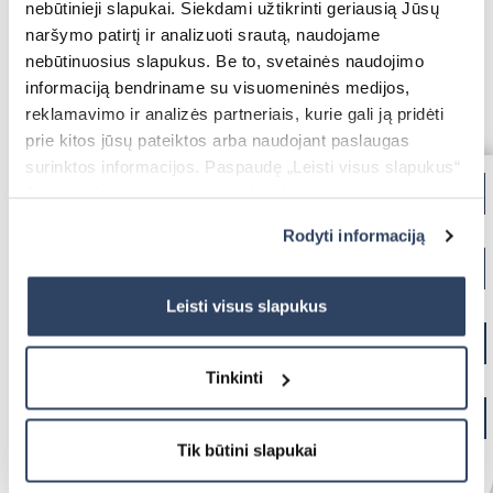
nebūtinieji slapukai. Siekdami užtikrinti geriausią Jūsų
Terrace Awnings
naršymo patirtį ir analizuoti srautą, naudojame
Carport
nebūtinuosius slapukus. Be to, svetainės naudojimo
informaciją bendriname su visuomeninės medijos,
Roller Blinds Day-Night
reklamavimo ir analizės partneriais, kurie gali ją pridėti
prie kitos jūsų pateiktos arba naudojant paslaugas
Electric Venetian Blinds
surinktos informacijos. Paspaudę „Leisti visus slapukus“
Roller Nets
Jūs sutinkate su nebūtinųjų slapukų įdiegimu ir
Electric Blinds MOTIONBLINDS
Gate Automation
naudojimu. Jei norite pakeisti slapukų nustatymus,
Electric Curtain Rails
Rodyti informaciją
BBQ Pergola
paspauskite mygtuką „Rodyti informaciją“ šioje juostoje.
Daugiau informacijos rasite UAB „Dextera“ Slapukų
TERRACE AWNINGS
politikoje
čia.
Leisti visus slapukus
Storage Shed
Balcony Awnings
Tinkinti
Tik būtini slapukai
Electric Roller Blinds
Pleated Nets
Industrial Garage Gates