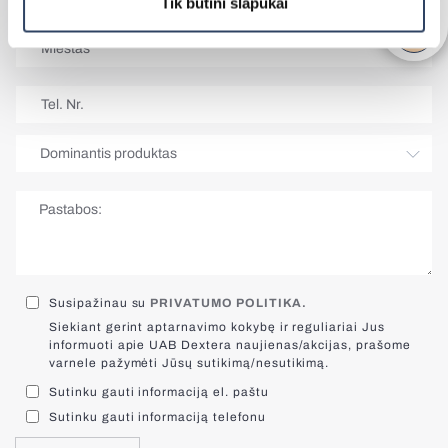
Išmanus valdymas SOMFY
Tik būtini slapukai
BBQ pergola
Tinkleliai durims
Balkoninės markizės
Panoraminiai vartai
Roletai stogo langams
Elektriniai karnizai
Visi kiemo gaminiai
Plisuotos žaliuzės stogo langams
Susipažinau su
PRIVATUMO POLITIKA.
Siekiant gerint aptarnavimo kokybę ir reguliariai Jus
informuoti apie UAB Dextera naujienas/akcijas, prašome
varnele pažymėti Jūsų sutikimą/nesutikimą.
Antialerginiai tinkleliai
Sutinku gauti informaciją el. paštu
Sutinku gauti informaciją telefonu