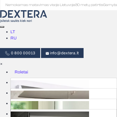
Nemokamas matavimas visoje Lietuvoje
·
30 metų patirtis
·
Gamyb
LT
RU
0 800 00013
info@dextera.lt
×
Roletai
Žaliuzės
Išmanus valdymas
Tinkleliai
Užuolaidos