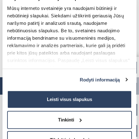
Mūsų interneto svetainėje yra naudojami būtinieji ir
Roletai diena-naktis
Tinkleliai roletai
nebūtinieji slapukai. Siekdami užtikrinti geriausią Jūsų
naršymo patirtį ir analizuoti srautą, naudojame
Elektrinės medinės žaliuzės
Elektriniai karnizai
nebūtinuosius slapukus. Be to, svetainės naudojimo
informaciją bendriname su visuomeninės medijos,
Elektrinės žaliuzės MOTIONBLINDS
Vartų automatika
reklamavimo ir analizės partneriais, kurie gali ją pridėti
BBQ pergola
prie kitos jūsų pateiktos arba naudojant paslaugas
surinktos informacijos. Paspaudę „Leisti visus slapukus“
Jūs sutinkate su nebūtinųjų slapukų įdiegimu ir
naudojimu. Jei norite pakeisti slapukų nustatymus,
Lauko sandėliukas
Rodyti informaciją
paspauskite mygtuką „Rodyti informaciją“ šioje juostoje.
Užpildykite formą ir netrukus su Jumis susisieksime!
Markizė stikliniam stogui
Daugiau informacijos rasite UAB „Dextera“ Slapukų
Plisuoti tinkleliai
politikoje
čia.
Leisti visus slapukus
Elektriniai roletai MOTIONBLINDS
Tinkinti
Pramoniniai garažo vartai
Plisuotos žaliuzės
Visos pergolos