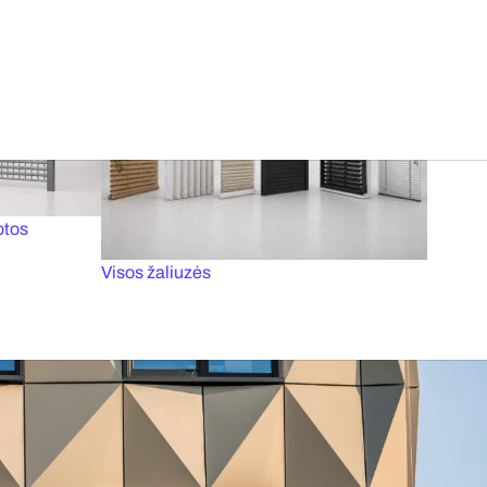
tai
Priešgaisriniai vartai
Aliuminio konstrukcija
Nemoka
otos
Visos žaliuzės