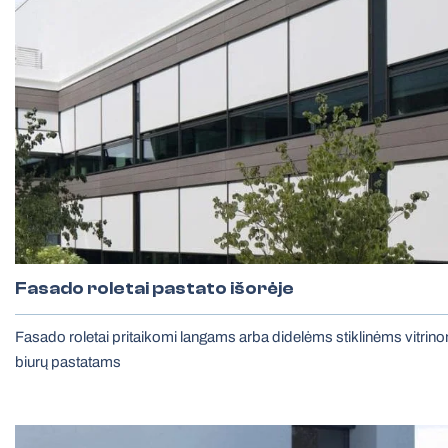
Fasado roletai pastato išorėje
Fasado roletai pritaikomi langams arba didelėms stiklinėms vitri
biurų pastatams