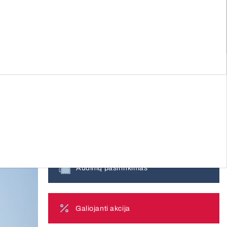
mas matavimas
Dirbame visoje Lietuvoje!
Nemokama konsultacija
Visi vartai
0 800 00013
Registruokitės
nemokamam matavimui
Gaukite pasiūlymą
Audinių pasirinkimas
Galiojanti akcija