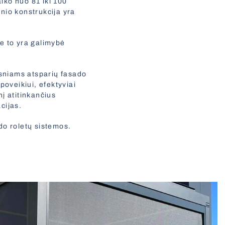
aiko nuo 81 iki 100
inio konstrukcija yra
be to yra galimybė
sniams atsparių fasado
poveikiui, efektyviai
į atitinkančius
cijas.
do roletų sistemos.