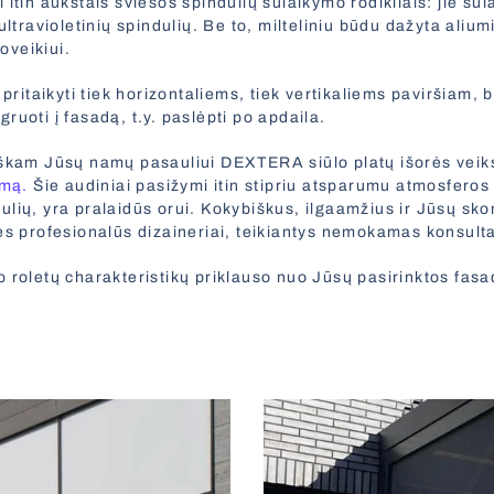
itin aukštais šviesos spindulių sulaikymo rodikliais: jie sul
ultravioletinių spindulių. Be to, milteliniu būdu dažyta alium
poveikiui.
 pritaikyti tiek horizontaliems, tiek vertikaliems paviršiam, 
ruoti į fasadą, t.y. paslėpti po apdaila.
iškam Jūsų namų pasauliui DEXTERA siūlo platų išorės veik
imą.
Šie audiniai pasižymi itin stipriu atsparumu atmosferos 
lių, yra pralaidūs orui. Kokybiškus, ilgaamžius ir Jūsų skon
ės profesionalūs dizaineriai, teikiantys nemokamas konsulta
 roletų charakteristikų priklauso nuo Jūsų pasirinktos fasa