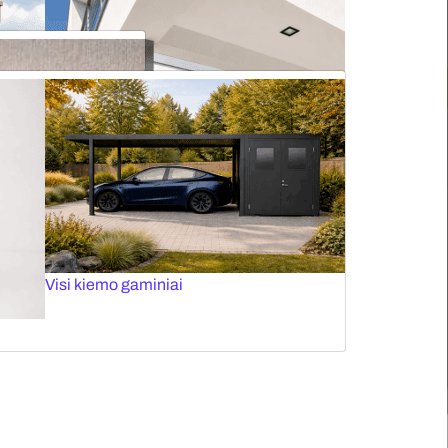
Roletai stogo langams
Elektriniai karnizai
Plisuotos žaliuzės stogo langams
Tinkleliai durims
Panoraminiai vartai
Visi kiemo gaminiai
Vertikalios markizės
ažindami kondicionavimo kaštus, bei užtikrinantys privatumą.
noms.
Fasado žaliuzės