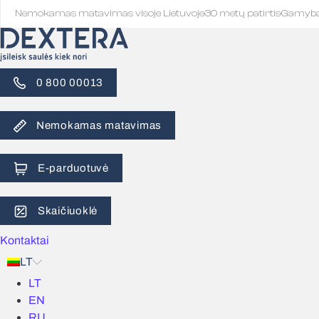
Nemokamas matavimas visoje Lietuvoje
·
30 metų patirtis
·
Gamyb
0 800 00013
Nemokamas matavimas
E-parduotuvė
Skaičiuoklė
Kontaktai
LT
LT
EN
RU