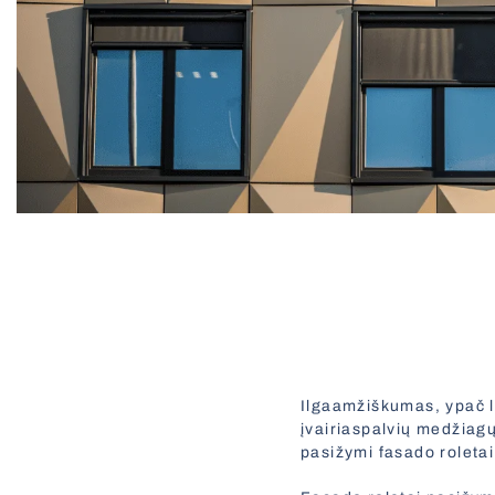
Ilgaamžiškumas, ypač l
įvairiaspalvių medžiagų
pasižymi fasado roletai