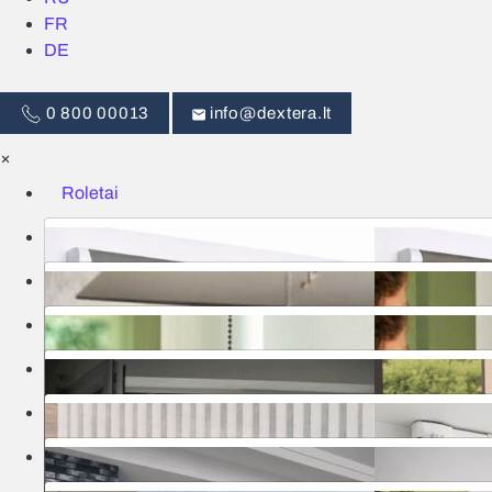
FR
DE
0 800 00013
info@dextera.lt
×
Roletai
Žaliuzės
Išmanus valdymas
Tinkleliai
Užuolaidos
Garažo vartai
Markizės