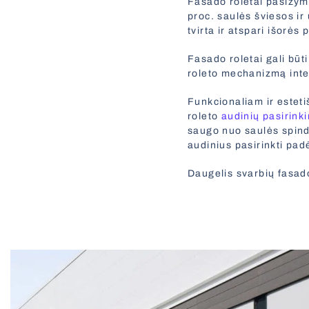
Fasado roletai pasižymi 
proc. saulės šviesos ir 
tvirta ir atspari išorės 
Fasado roletai gali būti
roleto mechanizmą integ
Funkcionaliam ir estet
roleto
audinių pasirink
saugo nuo saulės spindu
audinius pasirinkti pad
Daugelis svarbių fasado