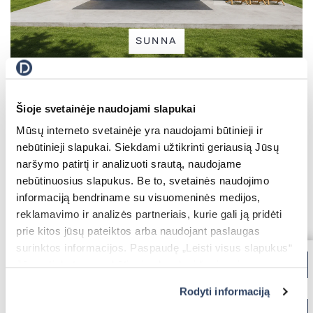
Visi roletai
Vertikalios žaliuzės
SUNNA
Šioje svetainėje naudojami slapukai
Priešgaisriniai vartai
Mūsų interneto svetainėje yra naudojami būtinieji ir
nebūtinieji slapukai. Siekdami užtikrinti geriausią Jūsų
naršymo patirtį ir analizuoti srautą, naudojame
nebūtinuosius slapukus. Be to, svetainės naudojimo
informaciją bendriname su visuomeninės medijos,
reklamavimo ir analizės partneriais, kurie gali ją pridėti
prie kitos jūsų pateiktos arba naudojant paslaugas
surinktos informacijos. Paspaudę „Leisti visus slapukus“
Apsauginės žaliuzės
Jūs sutinkate su nebūtinųjų slapukų įdiegimu ir
naudojimu. Jei norite pakeisti slapukų nustatymus,
Rodyti informaciją
paspauskite mygtuką „Rodyti informaciją“ šioje juostoje.
GEMINI