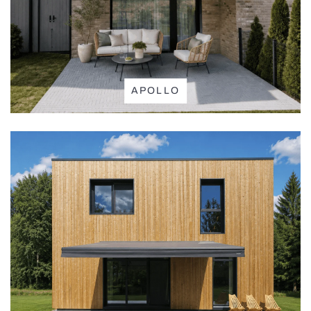
Antialerginiai tinkleliai
Visos markizės
Dokinės sistemos
Visi išmanūs sprendimai
APOLLO
Fasado roletai
Skandinaviško stiliaus žaliuzės
Visi tinkleliai
Greitaeigiai vartai