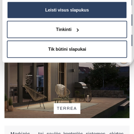
Daugiau informacijos rasite UAB „Dextera“ Slapukų
politikoje
čia.
Leisti visus slapukus
Visi vartai
Tinkinti
Tik būtini slapukai
Fasado žaliuzės
TERREA
Markizės – tai saulės kontrolės sistemos, skirtos