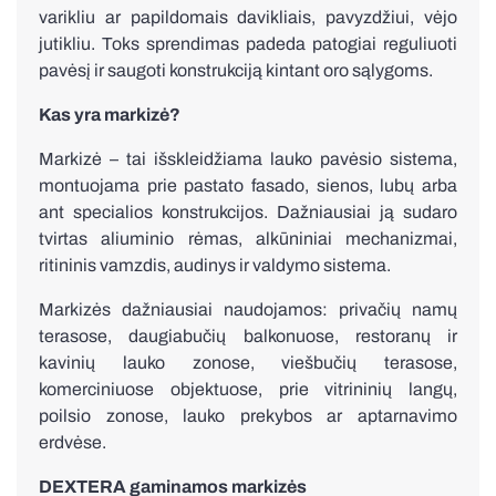
varikliu ar papildomais davikliais, pavyzdžiui, vėjo
jutikliu. Toks sprendimas padeda patogiai reguliuoti
pavėsį ir saugoti konstrukciją kintant oro sąlygoms.
Kas yra markizė?
Markizė – tai išskleidžiama lauko pavėsio sistema,
Visos žaliuzės
montuojama prie pastato fasado, sienos, lubų arba
ant specialios konstrukcijos. Dažniausiai ją sudaro
tvirtas aliuminio rėmas, alkūniniai mechanizmai,
ritininis vamzdis, audinys ir valdymo sistema.
Markizės dažniausiai naudojamos: privačių namų
terasose, daugiabučių balkonuose, restoranų ir
kavinių lauko zonose, viešbučių terasose,
komerciniuose objektuose, prie vitrininių langų,
poilsio zonose, lauko prekybos ar aptarnavimo
erdvėse.
DEXTERA gaminamos markizės