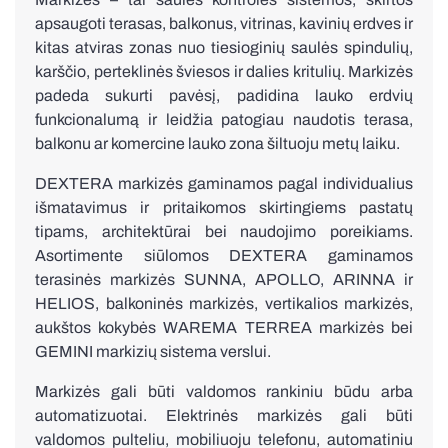
apsaugoti terasas, balkonus, vitrinas, kavinių erdves ir
kitas atviras zonas nuo tiesioginių saulės spindulių,
karščio, perteklinės šviesos ir dalies kritulių. Markizės
padeda sukurti pavėsį, padidina lauko erdvių
funkcionalumą ir leidžia patogiau naudotis terasa,
Fasadinės lamelės nuo saulės
balkonu ar komercine lauko zona šiltuoju metų laiku.
DEXTERA markizės gaminamos pagal individualius
išmatavimus ir pritaikomos skirtingiems pastatų
tipams, architektūrai bei naudojimo poreikiams.
Asortimente siūlomos DEXTERA gaminamos
terasinės markizės SUNNA, APOLLO, ARINNA ir
HELIOS, balkoninės markizės, vertikalios markizės,
aukštos kokybės WAREMA TERREA markizės bei
Apsauginės grotos
GEMINI markizių sistema verslui.
Markizės gali būti valdomos rankiniu būdu arba
automatizuotai. Elektrinės markizės gali būti
valdomos pulteliu, mobiliuoju telefonu, automatiniu