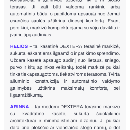
terasas. Ji gali būti valdoma rankiniu arba
automatiniu būdu, o papildoma apsauga nuo žemai
esančios saulės užtikrina didesnį komfortą. Esant
poreikiui, markizė komplektuojama su vėjo davikliu ir
įvairių tipų audiniais.
HELIOS
– tai kasetinė DEXTERA terasinė markizė,
sukurta ieškantiems ilgaamžio ir patikimo sprendimo.
Uždara kasetė apsaugo audinį nuo lietaus, sniego,
purvo ir kitų aplinkos veiksnių, todėl markizė puikiai
tinka tiek apsaugotoms, tiek atviroms terasoms. Tvirta
aliuminio konstrukcija ir automatinio valdymo
galimybės užtikrina maksimalų komfortą bei
ilgaamžiškumą.
ARINNA
– tai moderni DEXTERA terasinė markizė
su kvadratine kasete, sukurta šiuolaikinei
architektūrai ir minimalistiniam dizainui. Ji puikiai
dera prie plokščio ar vienšlaičio stogo namų, o dėl