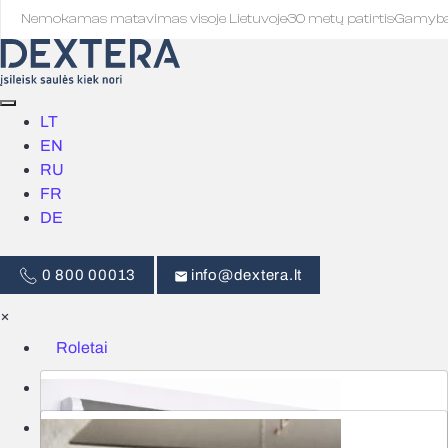
Nemokamas matavimas visoje Lietuvoje
·
30 metų patirtis
·
Gamyb
LT
EN
RU
FR
DE
0 800 00013
info@dextera.lt
×
Roletai
Žaliuzės
Išmanus valdymas