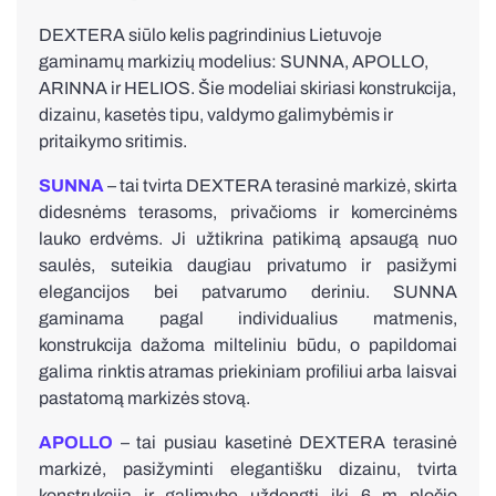
DEXTERA siūlo kelis pagrindinius Lietuvoje
gaminamų markizių modelius: SUNNA, APOLLO,
ARINNA ir HELIOS. Šie modeliai skiriasi konstrukcija,
dizainu, kasetės tipu, valdymo galimybėmis ir
pritaikymo sritimis.
SUNNA
– tai tvirta DEXTERA terasinė markizė, skirta
didesnėms terasoms, privačioms ir komercinėms
lauko erdvėms. Ji užtikrina patikimą apsaugą nuo
saulės, suteikia daugiau privatumo ir pasižymi
elegancijos bei patvarumo deriniu. SUNNA
gaminama pagal individualius matmenis,
konstrukcija dažoma milteliniu būdu, o papildomai
galima rinktis atramas priekiniam profiliui arba laisvai
pastatomą markizės stovą.
APOLLO
– tai pusiau kasetinė DEXTERA terasinė
markizė, pasižyminti elegantišku dizainu, tvirta
konstrukcija ir galimybe uždengti iki 6 m pločio