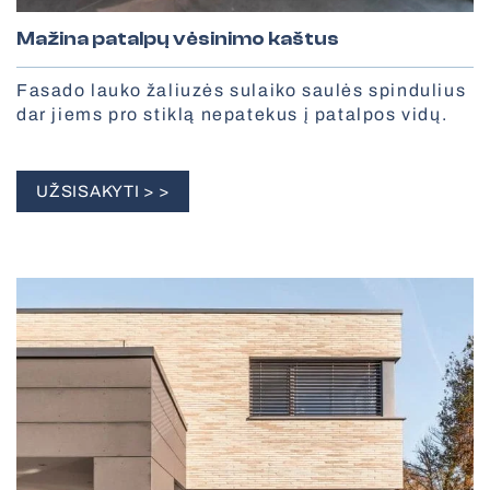
Mažina patalpų vėsinimo kaštus
Fasado lauko žaliuzės sulaiko saulės spindulius
dar jiems pro stiklą nepatekus į patalpos vidų.
UŽSISAKYTI > >
Apsauginės grotos