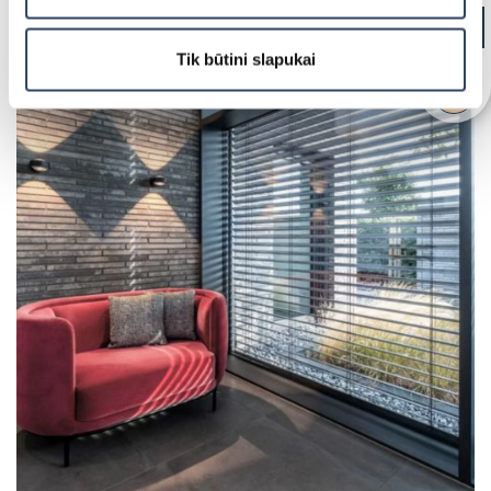
Tik būtini slapukai
Fasado žaliuzės
Fasadinės lamelės nuo saulės