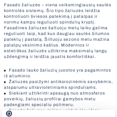
Fasado žaliuzės – viena veiksmingiausių saulės
kontrolės sistemų. Šio tipo žaliuzės leidžia
Fasado roletai
kontroliuoti šviesos patekimą į patalpas ir
norimu kampu reguliuoti spindulių kryptį.
Skandinaviško stiliaus žaliuzės
Fasadines žaliuzes šaltuoju metų laiku galima
reguliuoti taip, kad kuo daugiau saulės šilumos
Visi tinkleliai
patektų į pastatą. Šiltuoju sezono metu mažina
patalpų vėsinimo kaštus. Modernios ir
estetiškos žaliuzės užtikrina maksimalų langų
uždengimą ir leidžia jaustis komfortiškai.
Greitaeigiai vartai
Fasado lauko žaliuzių juostos yra pagamintos
iš aliuminio.
Žaliuzės pasižymi antikorozinėmis savybėmis,
Visi roletai
atsparumu ultravioletiniams spinduliams.
Siekiant užtikrinti apsaugą nuo atmosferos
Vertikalios žaliuzės
poveikių, žaliuzių profiliai gamybos metu
padengiami specialiu polimeru.
Fasado žaliuzes galima valdyti klavišiniu
jungikliu, elektros varikliu su nuotolinio valdymo