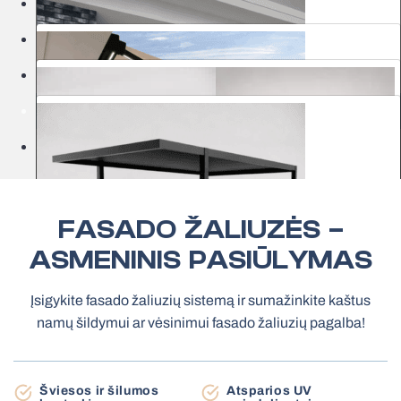
Markizės
Pergola pavėsinės
Kiemo gaminiai
Klasikiniai roletai
Akcijos
Medinės žaliuzės
Salonai
Tinkleliai rėmeliai
Elektriniai roletai MOTIONBLINDS
Juostinės užuolaidos HARMONY
Garažo vartai
FASADO ŽALIUZĖS –
ASMENINIS PASIŪLYMAS
Bioklimatinės pergolos
Tentinės pergolos
Įsigykite fasado žaliuzių sistemą ir sumažinkite kaštus
Terasinės markizės
namų šildymui ar vėsinimui fasado žaliuzių pagalba!
Stoginė automobiliui
Roletai diena-naktis
Tinkleliai roletai
Šviesos ir šilumos
Atsparios UV