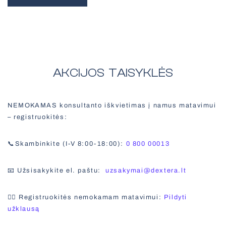
AKCIJOS TAISYKLĖS
NEMOKAMAS konsultanto iškvietimas į namus matavimui
– registruokitės:
📞Skambinkite (I-V 8:00-18:00):
0 800 00013
📧 Užsisakykite el. paštu:
uzsakymai@dextera.lt
✍🏻 Registruokitės nemokamam matavimui:
Pildyti
užklausą