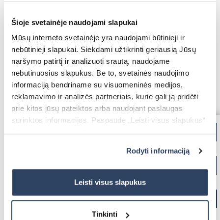
pulteliu arba elektros varikliu, integruotu į
Priešgaisriniai vartai
bendrą “Išmanaus namo” sistemą.
Šioje svetainėje naudojami slapukai
Mūsų interneto svetainėje yra naudojami būtinieji ir
Kreipkitės jau šiandien ir gaukite asmeninį
nebūtinieji slapukai. Siekdami užtikrinti geriausią Jūsų
kainos pasiūlymą!
naršymo patirtį ir analizuoti srautą, naudojame
nebūtinuosius slapukus. Be to, svetainės naudojimo
informaciją bendriname su visuomeninės medijos,
📞Skambinkite (I-V 8:00-18:00):
0 800 00013
reklamavimo ir analizės partneriais, kurie gali ją pridėti
prie kitos jūsų pateiktos arba naudojant paslaugas
📧 Užsisakykite el. paštu:
Apsauginės žaliuzės
surinktos informacijos. Paspaudę „Leisti visus slapukus“
uzsakymai@dextera.lt
Jūs sutinkate su nebūtinųjų slapukų įdiegimu ir
naudojimu. Jei norite pakeisti slapukų nustatymus,
Rodyti informaciją
✍🏻 Registruokitės nemokamam matavimui:
paspauskite mygtuką „Rodyti informaciją“ šioje juostoje.
Pildyti užklausą
Daugiau informacijos rasite UAB „Dextera“ Slapukų
Visi vartai
politikoje
čia.
Leisti visus slapukus
PRIVALUMAI
Tinkinti