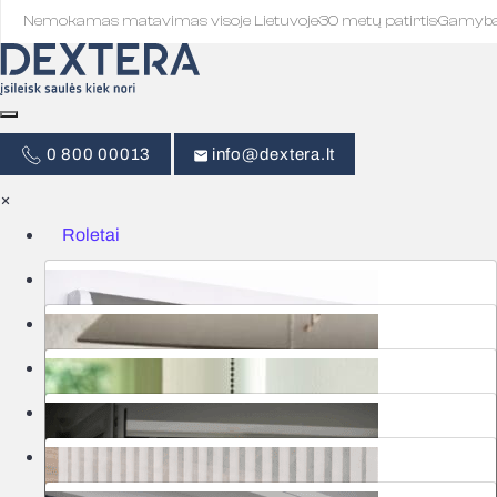
Nemokamas matavimas visoje Lietuvoje
·
30 metų patirtis
·
Gamyb
0 800 00013
info@dextera.lt
×
Roletai
Žaliuzės
Išmanus valdymas
Tinkleliai
Užuolaidos
Garažo vartai