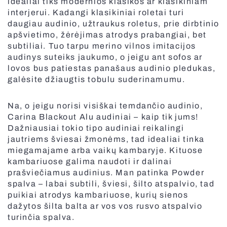
idealiai tiks modernios klasikos ar klasikiniam
interjerui. Kadangi klasikiniai roletai turi
Visos žaliuzės
daugiau audinio, užtraukus roletus, prie dirbtinio
apšvietimo, žėrėjimas atrodys prabangiai, bet
subtiliai. Tuo tarpu merino vilnos imitacijos
audinys suteiks jaukumo, o jeigu ant sofos ar
lovos bus patiestas panašaus audinio pledukas,
galėsite džiaugtis tobulu suderinamumu.
Na, o jeigu norisi visiškai temdančio audinio,
Carina Blackout Alu audiniai – kaip tik jums!
Dažniausiai tokio tipo audiniai reikalingi
jautriems šviesai žmonėms, tad idealiai tinka
miegamajame arba vaikų kambaryje. Kituose
kambariuose galima naudoti ir dalinai
prašviečiamus audinius. Man patinka Powder
spalva – labai subtili, šviesi, šilto atspalvio, tad
puikiai atrodys kambariuose, kurių sienos
dažytos šilta balta ar vos vos rusvo atspalvio
turinčia spalva.