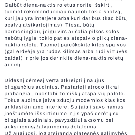
Galbūt diena-naktis roletus norite išskirti,
tuomet rekomenduočiau naudoti tokią spalvą,
kuri jau yra interjere arba kuri dar bus (kad būtų
spalvų atsikartojimas). Tiesa, būtų
harmoningiau, jeigu virš ar šalia pilkos sofos
Fasado žaliuzės
nebūtų lygiai tokio paties atspalvio pilkų diena-
naktis roletų. Tuomet paieškokite kitos spalvos
(gal erdvėje yra rudas kilimas arba rudi virtuvės
baldai) ir prie jos derinkite diena-naktis roletų
audinį.
Didesnį dėmesį verta atkreipti į naujus
blizgančius audinius. Pastarieji atrodo tikrai
prabangiai, nuostabi žemiškų atspalvių paletė.
Tokus audinus įsivaizduoju modernios klasikos
ar klasikiniame interjere. Su jais į savo namus
įneštumėte išskirtinumo ir jis ypač derėtų su
blizgiais audiniais, pavyzdžiui aksomu bei
auksinėmis/žalvarinėmis detalėmis.
Fasadinės lamelės nuo saulės
Džiaugiuosi, jog atsiranda platesnės galimybės