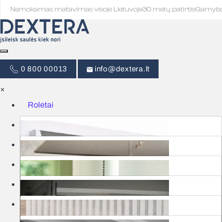
Nemokamas matavimas visoje Lietuvoje
·
30 metų patirtis
·
Gamyb
0 800 00013
info@dextera.lt
×
Roletai
Žaliuzės
Išmanus valdymas
Tinkleliai
Užuolaidos
Garažo vartai