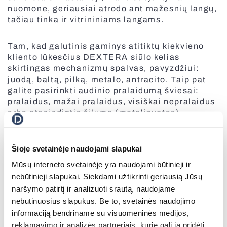
nuomone, geriausiai atrodo ant mažesnių langų,
tačiau tinka ir vitrininiams langams.
Fasado roletai
Tam, kad galutinis gaminys atitiktų kiekvieno
Skandinaviško stiliaus žaliuzės
kliento lūkesčius DEXTERA siūlo kelias
skirtingas mechanizmų spalvas, pavyzdžiui:
Visi tinkleliai
juodą, baltą, pilką, metalo, antracito. Taip pat
galite pasirinkti audinio pralaidumą šviesai:
pralaidus, mažai pralaidus, visiškai nepralaidus
Greitaeigiai vartai
arba atspindintis šilumą (metalizuotas).
Visos markizės
DIENA – NAKTIS ROLETAI
Šioje svetainėje naudojami slapukai
Tai funkcionali dieninių bei naktinių užuolaidų
Visi roletai
Mūsų interneto svetainėje yra naudojami būtinieji ir
atmaina. Iš šviesesnių ir tamsesnių juostų
nebūtinieji slapukai. Siekdami užtikrinti geriausią Jūsų
sudarytas audinys leidžia reguliuoti šviesos
Vertikalios žaliuzės
naršymo patirtį ir analizuoti srautą, naudojame
intensyvumo lygį patalpoje. Šio tipo roletai yra
nebūtinuosius slapukus. Be to, svetainės naudojimo
sudaryti iš specialaus dvigubo audinio: du
informaciją bendriname su visuomeninės medijos,
ZEBRA audinio sluoksniai leidžia kurti
pritemdymo efektą, patalpą pilnai užtemdyti
reklamavimo ir analizės partneriais, kurie gali ją pridėti