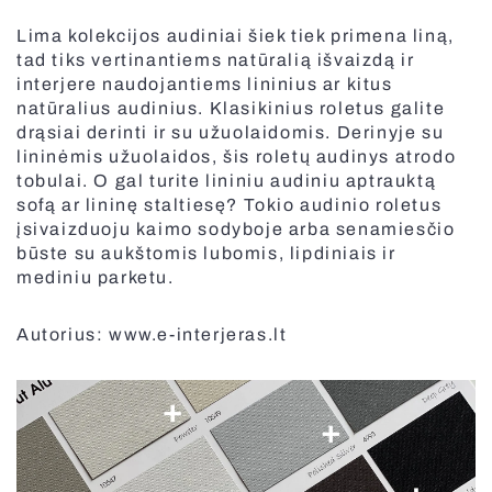
Lima kolekcijos audiniai šiek tiek primena liną,
tad tiks vertinantiems natūralią išvaizdą ir
interjere naudojantiems lininius ar kitus
natūralius audinius. Klasikinius roletus galite
drąsiai derinti ir su užuolaidomis. Derinyje su
lininėmis užuolaidos, šis roletų audinys atrodo
tobulai. O gal turite lininiu audiniu aptrauktą
sofą ar lininę staltiesę? Tokio audinio roletus
įsivaizduoju kaimo sodyboje arba senamiesčio
būste su aukštomis lubomis, lipdiniais ir
mediniu parketu.
Autorius: www.e-interjeras.lt