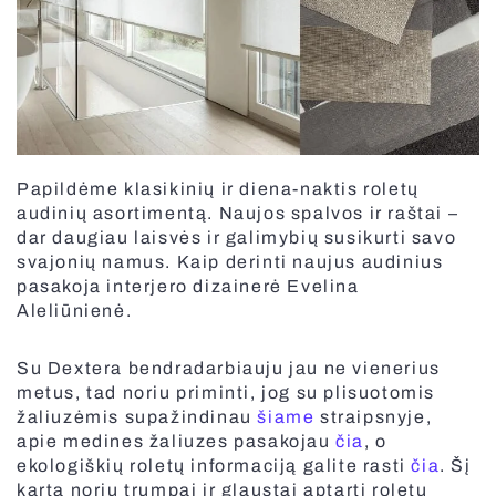
Elektrinės medinės žaliuzės
Elektriniai karnizai
Elektrinės žaliuzės MOTIONBLINDS
Vartų automatika
BBQ pergola
Papildėme klasikinių ir diena-naktis roletų
Lauko sandėliukas
audinių asortimentą. Naujos spalvos ir raštai –
dar daugiau laisvės ir galimybių susikurti savo
Markizė stikliniam stogui
svajonių namus. Kaip derinti naujus audinius
Plisuoti tinkleliai
pasakoja interjero dizainerė Evelina
Aleliūnienė.
Elektriniai roletai MOTIONBLINDS
Pramoniniai garažo vartai
Su Dextera bendradarbiauju jau ne vienerius
Plisuotos žaliuzės
metus, tad noriu priminti, jog su plisuotomis
Visos pergolos
žaliuzėmis supažindinau
šiame
straipsnyje,
Išmanus valdymas SOMFY
apie medines žaliuzes pasakojau
čia
, o
ekologiškių roletų informaciją galite rasti
čia
. Šį
kartą noriu trumpai ir glaustai aptarti roletų
BBQ pergola