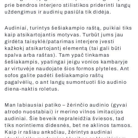
prie bendros interjero stilistikos priderinti langų
uždengimus ir audinių pasiūla tik didėja.
Audiniai, turintys šešiakampio raštą, puikiai tiks
kaip atsikartojantis motyvas. Turbūt jums jau
girdėta taisyklė/patarimas interjere įvesti
kažkokį atsikartojantį elementą (tai gali būti
spalva arba raštas). Tam ypač tinkamas
šešiakampis, ypatingai jeigu vonios kambaryje
Apsauginės grotos
ar virtuvėje naudojate šios formos plyteles. Ant
sofos galite padėti šešiakampio raštų
pagalvėlių, o ant langų sumontuoti šio audinio
diena-naktis roletus.
Man labiausiai patiko – žėrinčio audinio (gyvai
atrodo nuostabiai) ir merino vilnos imitacijos
audiniai. Šie beveik nepraleidžia šviesos, tad
tiks norintiems didesnės, bet ne aklinos tamsos.
Kaip ir rašiau anksčiau, žėrintys audiniai