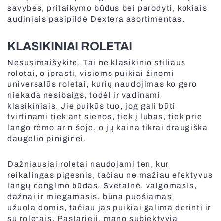
savybes, pritaikymo būdus bei parodyti, kokiais
audiniais pasipildė Dextera asortimentas.
Tinkleliai durims
KLASIKINIAI ROLETAI
Balkoninės markizės
Nesusimaišykite. Tai ne klasikinio stiliaus
Panoraminiai vartai
roletai, o įprasti, visiems puikiai žinomi
universalūs roletai, kurių naudojimas ko gero
Roletai stogo langams
niekada nesibaigs, todėl ir vadinami
Elektriniai karnizai
klasikiniais. Jie puikūs tuo, jog gali būti
Visi kiemo gaminiai
Plisuotos žaliuzės stogo langams
tvirtinami tiek ant sienos, tiek į lubas, tiek prie
lango rėmo ar nišoje, o jų kaina tikrai draugiška
daugelio piniginei.
Antialerginiai tinkleliai
Dažniausiai roletai naudojami ten, kur
reikalingas pigesnis, tačiau ne mažiau efektyvus
langų dengimo būdas. Svetainė, valgomasis,
dažnai ir miegamasis, būna puošiamas
Dokinės sistemos
Visi išmanūs sprendimai
užuolaidomis, tačiau jas puikiai galima derinti ir
Vertikalios markizės
su roletais. Pastarieji, mano subjektyvia