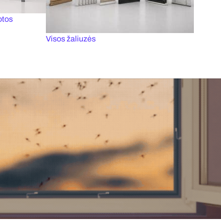
otos
Visos žaliuzės