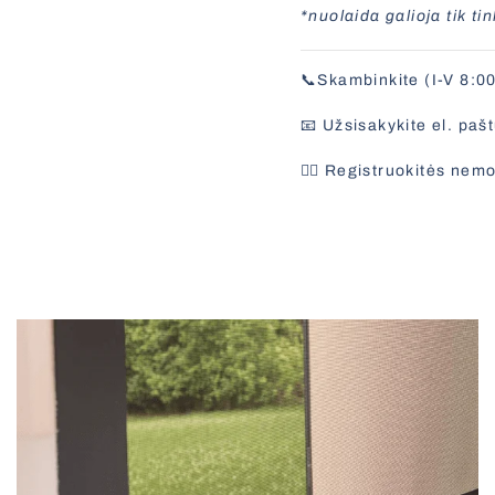
*nuolaida galioja tik t
📞Skambinkite (I-V 8:0
📧 Užsisakykite el. paš
✍🏻 Registruokitės ne