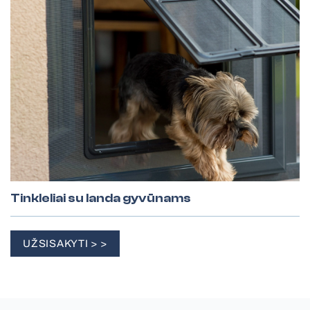
Tinkleliai su landa gyvūnams
UŽSISAKYTI > >