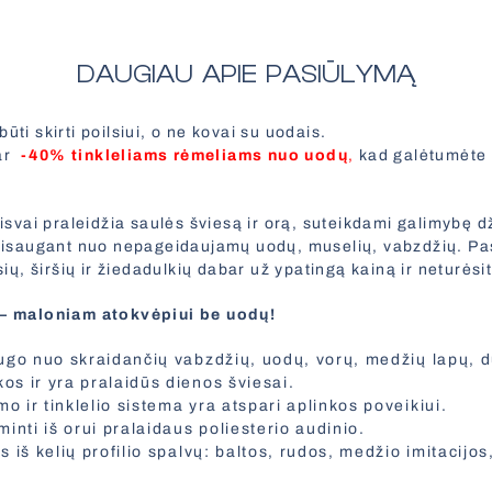
DAUGIAU APIE PASIŪLYMĄ
ūti skirti poilsiui, o ne kovai su uodais.
ar
-40% tinkleliams rėmeliams nuo uodų
,
kad galėtumėte 
aisvai praleidžia saulės šviesą ir orą, suteikdami galimybę d
apsisaugant nuo nepageidaujamų uodų, muselių, vabzdžių. Pa
, širšių ir žiedadulkių dabar už ypatingą kainą ir neturėsit
i – maloniam atokvėpiui be uodų!
augo nuo skraidančių vabzdžių, uodų, vorų, medžių lapų, d
os ir yra pralaidūs dienos šviesai.
 ir tinklelio sistema yra atspari aplinkos poveikiui.
minti iš orui pralaidaus poliesterio audinio.
s iš kelių profilio spalvų: baltos, rudos, medžio imitacijos