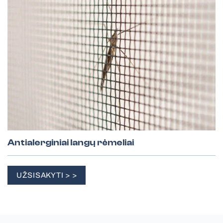
Antialerginiai langų rėmeliai
UŽSISAKYTI > >