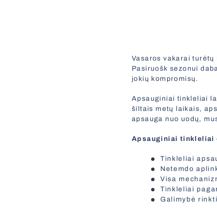
Vasaros vakarai turėtų b
Pasiruošk sezonui dab
jokių kompromisų.
Apsauginiai tinkleliai l
šiltais metų laikais, 
apsauga nuo uodų, musių
Apsauginiai tinklelia
Tinkleliai aps
Netemdo aplink
Visa mechanizmo
Tinkleliai paga
Galimybė rinkti