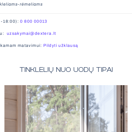
inkleliams-rėmeliams
0-18:00):
0 800 00013
tu:
uzsakymai@dextera.lt
mokamam matavimui:
Pildyti užklausą
TINKLELIŲ NUO UODŲ TIPAI