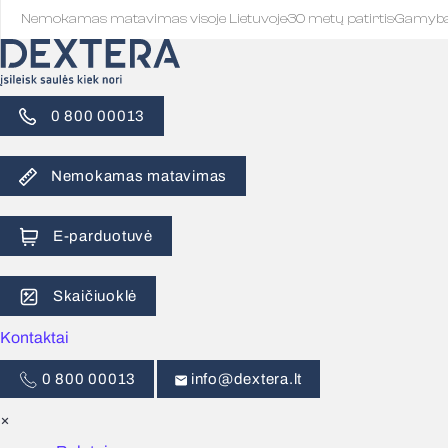
Nemokamas matavimas visoje Lietuvoje
·
30 metų patirtis
·
Gamyb
0 800 00013
Nemokamas matavimas
E-parduotuvė
Skaičiuoklė
Kontaktai
0 800 00013
info@dextera.lt
×