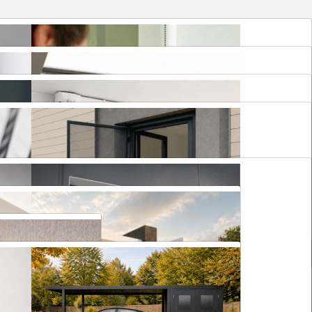
Elektriniai roletai
Elektriniai karnizai
Plisuotos žaliuzės stogo langams
Tinkleliai durims