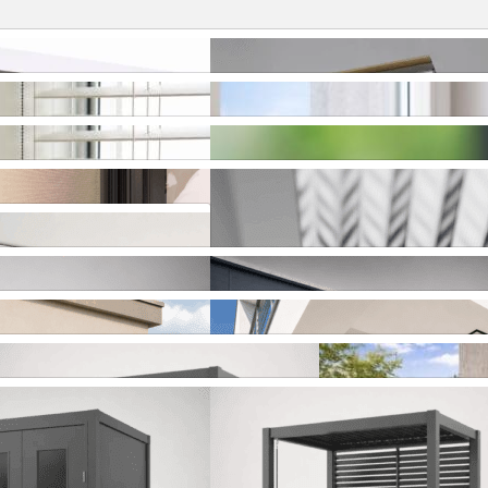
naktis
Roletai stogo langams
inės žaliuzės
Plisuotos žaliuzės
i
Plisuoti tinkleliai
liuzės MOTIONBLINDS
Išmanus valdymas SOMFY
izai