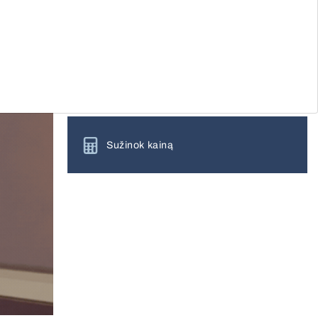
nemokamam matavimui
Daugiau apie gaminį
Sužinok kainą