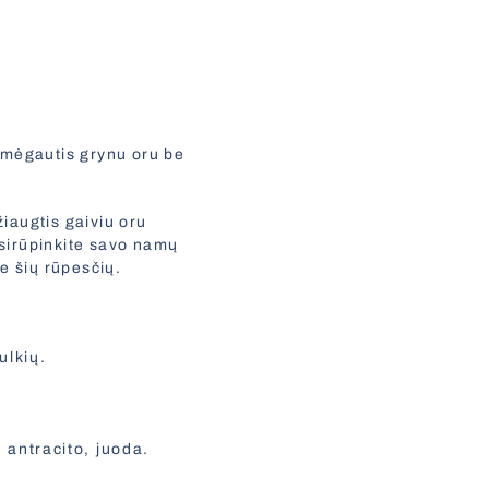
mėgautis grynu oru be
žiaugtis gaiviu oru
sirūpinkite savo namų
e šių rūpesčių.
ulkių.
, antracito, juoda.