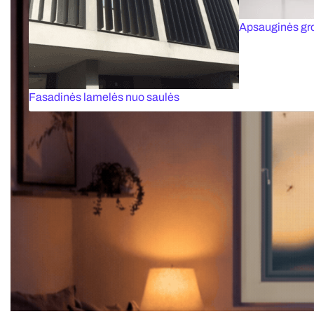
Apsauginės gr
Fasadinės lamelės nuo saulės