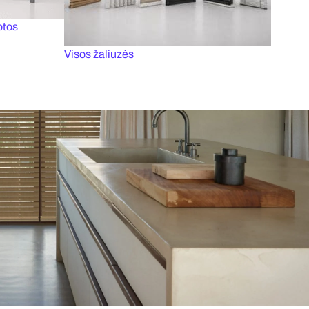
otos
Visos žaliuzės