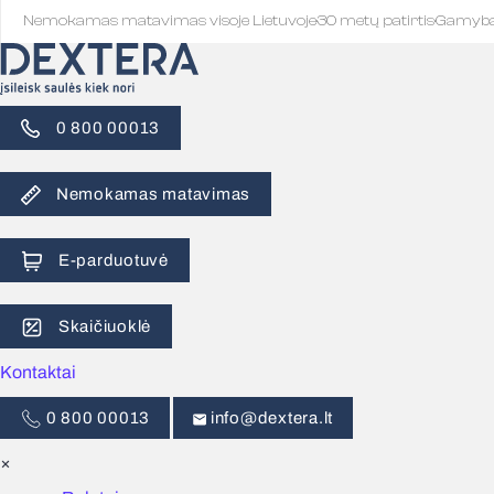
Nemokamas matavimas visoje Lietuvoje
·
30 metų patirtis
·
Gamyb
0 800 00013
Nemokamas matavimas
E-parduotuvė
Skaičiuoklė
Kontaktai
0 800 00013
info@dextera.lt
×