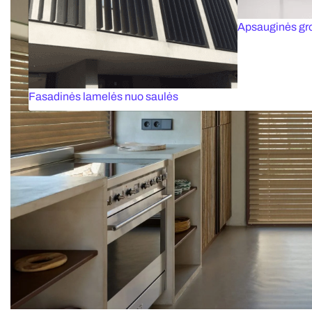
Apsauginės gr
Fasadinės lamelės nuo saulės