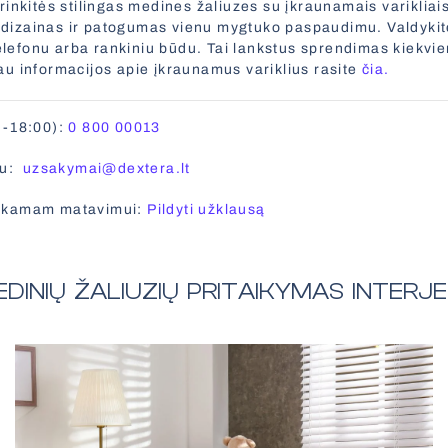
inkitės stilingas medines žaliuzes su įkraunamais varikliais
s dizainas ir patogumas vienu mygtuko paspaudimu. Valdykite
telefonu arba rankiniu būdu. Tai lankstus sprendimas kiekvie
u informacijos apie įkraunamus variklius rasite
čia.
0-18:00):
0 800 00013
tu:
uzsakymai@dextera.lt
mokamam matavimui:
Pildyti užklausą
DINIŲ ŽALIUZIŲ PRITAIKYMAS INTERJ