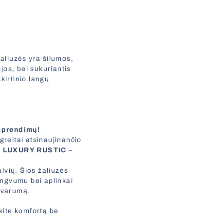
aliuzės yra šilumos,
jos, bei sukuriantis
skirtinio langų
 sprendimų!
 greitai atsinaujinančio
i
LUXURY RUSTIC
–
alvių. Šios žaliuzės
lengvumu bei aplinkai
 tvarumą.
skite komfortą be