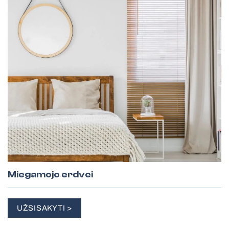
Miegamojo erdvei
UŽSISAKYTI >