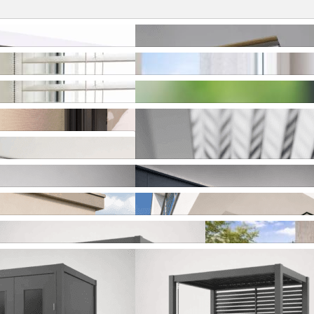
naktis
Roletai stogo langams
inės žaliuzės
Plisuotos žaliuzės
i
Plisuoti tinkleliai
liuzės MOTIONBLINDS
Išmanus valdymas SOMFY
izai