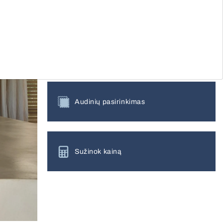
nemokamam matavimui
Daugiau apie gaminį
Audinių pasirinkimas
Sužinok kainą