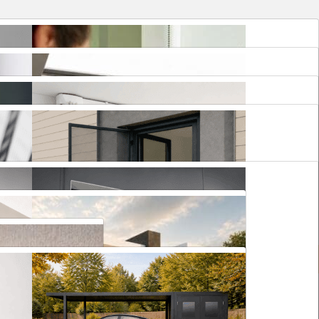
Elektriniai roletai
Elektriniai karnizai
Plisuotos žaliuzės stogo langams
Tinkleliai durims