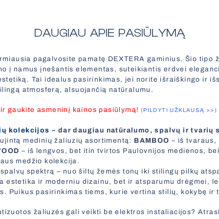
DAUGIAU APIE PASIŪLYMĄ
pirmiausia pagalvosite pamatę DEXTERA gaminius. Šio tipo ž
o į namus įnešantis elementas, suteikiantis erdvei eleganci
estetiką. Tai idealus pasirinkimas, jei norite išraiškingo ir iš
ilingą atmosferą, alsuojančią natūralumu.
 ir gaukite asmeninį kainos pasiūlymą!
(PILDYTI UŽKLAUSĄ >>)
ių kolekcijos
– dar daugiau natūralumo, spalvų ir tvarių
jintą medinių žaliuzių asortimentą:
BAMBOO
– iš tvaraus,
WOOD
– iš lengvos, bet itin tvirtos Paulovnijos medienos, be
aus medžio kolekcija.
 spalvų spektrą – nuo šiltų žemės tonų iki stilingų pilkų atsp
alia estetika ir moderniu dizainu, bet ir atsparumu drėgmei, 
 Puikus pasirinkimas tiems, kurie vertina stilių, kokybę ir
tizuotos žaliuzės gali veikti be elektros instaliacijos? Atra