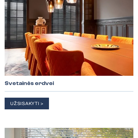
Svetainės erdvei
UŽSISAKYTI >