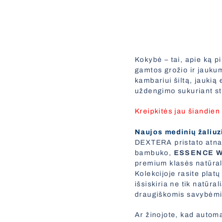
Kokybė – tai, apie ką 
gamtos grožio ir jaukum
kambariui šiltą, jaukią 
uždengimo sukuriant st
Kreipkitės jau šiandien
Naujos medinių žaliuz
DEXTERA pristato atnau
bambuko,
ESSENCE 
premium klasės natūral
Kolekcijoje rasite platų
išsiskiria ne tik natūr
draugiškomis savybėmis.
Ar žinojote, kad automa