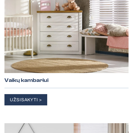
Vaikų kambariui
UŽSISAKYTI >