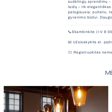
sudėtingų sprendimų – r
laidų – tik elegantiška
patogiausia: pulteliu, 
gyvenimo būdui. Daugia
📞Skambinkite (I-V 8:0
📧 Užsisakykite el. paš
✍🏻 Registruokitės ne
ME