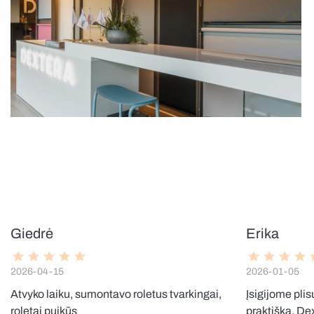
Giedrė
Erika
2026-04-15
2026-01-05
Atvyko laiku, sumontavo roletus tvarkingai,
Įsigijome plis
roletai puikūs
praktiška. Dext