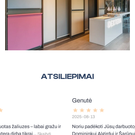
ATSILIEPIMAI
Genutė
2025-08-13
uotas žaliuzes – labai gražu ir
Noriu padėkoti Jūsų darbuot
era dirba tikrai...
Domininkui Algirdui ir Šarūnui 
Skaityti