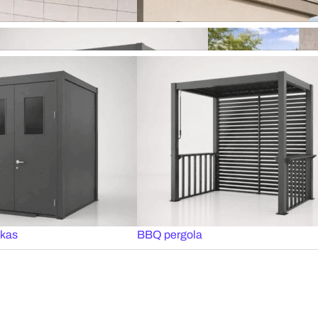
naktis
Elektriniai roletai MOTIONBLINDS
inės žaliuzės
Plisuotos žaliuzės
i
Plisuoti tinkleliai
liuzės MOTIONBLINDS
Išmanus valdymas SOMFY
izai
ka
Pramoniniai garažo vartai
KAUNO SALONAS
BBQ pergola
Visos pergolos
iam stogui
Balkoninės markizės
ukas
BBQ pergola
iuzės
Apsauginės žaliuzės