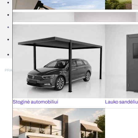
Pergola pavėsinės
Kiemo gaminiai
Klasikiniai roletai
Roletai diena-
Akcijos
Medinės žaliuzės
Elektrinės med
Salonai
Tinkleliai rėmeliai
Tinkleliai roleta
Elektriniai roletai MOTIONBLINDS
Elektrinės ža
Juostinės užuolaidos HARMONY
Elektriniai karn
Garažo vartai
Vartų automati
PRADŽIA
/
SALONAI
/
KAUNE
Bioklimatinės pergolos
Tentinės pergolos
Terasinės markizės
Markizė stiklin
Stoginė automobiliui
Lauko sandėli
Visi roletai
Visi išmanūs sprendimai
Vertikalios žal
Fasado roletai
Antialerginiai tinkleliai
Visi tinkleliai
Skandinaviško stiliaus žaliuzės