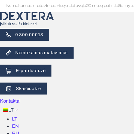
Nemokamas matavimas visoje Lietuvoje
·
30 metų patirtis
·
Gamyb
0 800 00013
Nemokamas matavimas
E-parduotuvė
Skaičiuoklė
Kontaktai
LT
LT
EN
RU