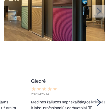
Giedrė
2026-02-14
ojams
Medinės žaliuzės nepriekaištingos kokybės
už greitą,...
ir labai profesionalūs darbuotojai 👌🏼