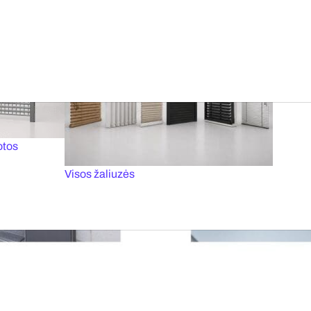
tai
Priešgaisriniai vartai
otos
Visos žaliuzės