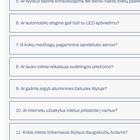
5. Ar Alytaus salone konsultuojama dėl diena–naktis roletų pasi
6. Ar automobilio stoginė gali būti su LED apšvietimu?
7. Iš kokių medžiagų pagamintos sandėliuko sienos?
8. Ar lauko roletai reikalauja sudėtingos priežiūros?
9. Ar galima įsigyti aliuminines žaliuzes Alytuje?
10. Ar internetu užsakytus roletus pristatote į namus?
11. Kokie roletai tinkamiausi Alytaus daugiabučių butams?