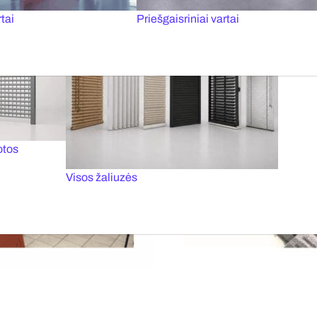
tai
Priešgaisriniai vartai
otos
Visos žaliuzės