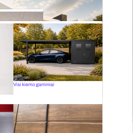
Roletai stogo langams
Elektriniai karnizai
Plisuotos žaliuzės stogo langams
Tinkleliai durims
Panoraminiai vartai
Visos markizės
S
Visi kiemo gaminiai
Fasado žaliuzės