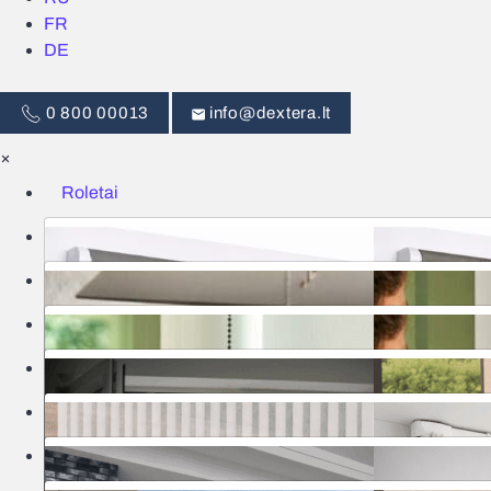
FR
DE
0 800 00013
info@dextera.lt
×
Roletai
Žaliuzės
Išmanus valdymas
Tinkleliai
Užuolaidos
Garažo vartai
Markizės