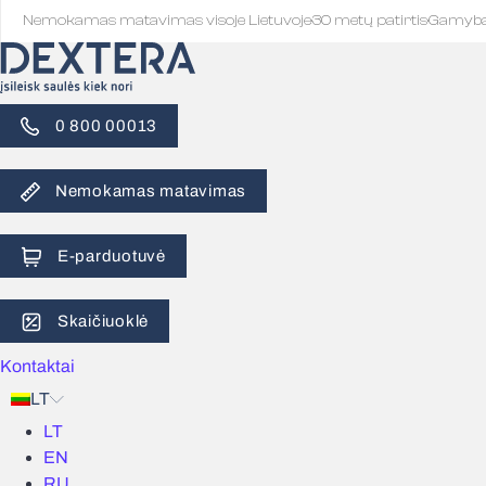
Nemokamas matavimas visoje Lietuvoje
·
30 metų patirtis
·
Gamyb
0 800 00013
Nemokamas matavimas
E-parduotuvė
Skaičiuoklė
Kontaktai
LT
LT
EN
RU