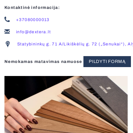
Kontaktinė informacija:
+37080000013
info@dextera.lt
Statybininkų g. 71 A/Likiškėlių g. 72 („Senukai“), A
PILDYTI FORMĄ
Nemokamas matavimas namuose