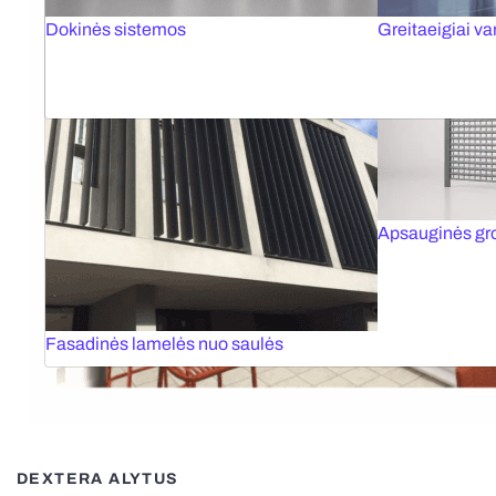
Dokinės sistemos
Greitaeigiai var
Apsauginės gr
Fasadinės lamelės nuo saulės
DEXTERA ALYTUS