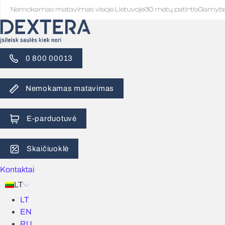
Nemokamas matavimas visoje Lietuvoje
·
30 metų patirtis
·
Gamyb
0 800 00013
Nemokamas matavimas
E-parduotuvė
Skaičiuoklė
Kontaktai
LT
LT
EN
RU