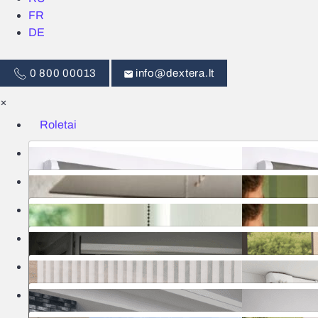
FR
DE
0 800 00013
info@dextera.lt
×
Roletai
Žaliuzės
Išmanus valdymas
Tinkleliai
Užuolaidos
Garažo vartai
Markizės