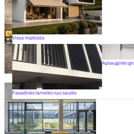
Dokinės sistemos
Greitaeigiai var
Visos markizės
Apsauginės gr
Fasadinės lamelės nuo saulės