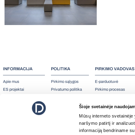
INFORMACIJA
POLITIKA
PIRKIMO VADOVAS
Apie mus
Pirkimo sąlygos
E-parduotuvė
ES projektai
Privatumo politika
Pirkimo procesas
Karjera
Slapukų politika
Mokėjimas
Atsiliepimai
Kokybė ir garantija
Pristatymas
Šioje svetainėje naudojam
Siųsti užklausą
Sąlygos ir taisyklės
Grąžinimas
Mūsų interneto svetainėje y
0 800 00013
Pretenzijos form
naršymo patirtį ir analizu
informaciją bendriname su 