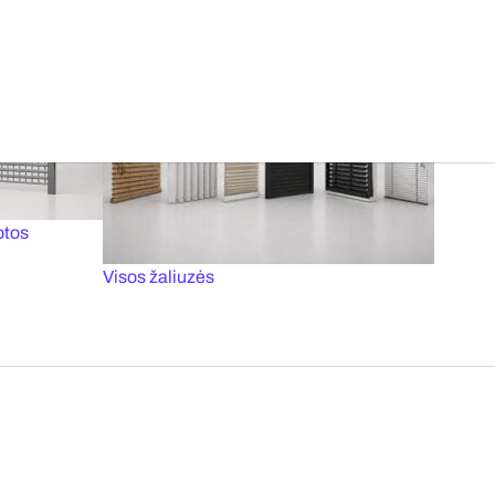
tai
Priešgaisriniai vartai
otos
Visos žaliuzės