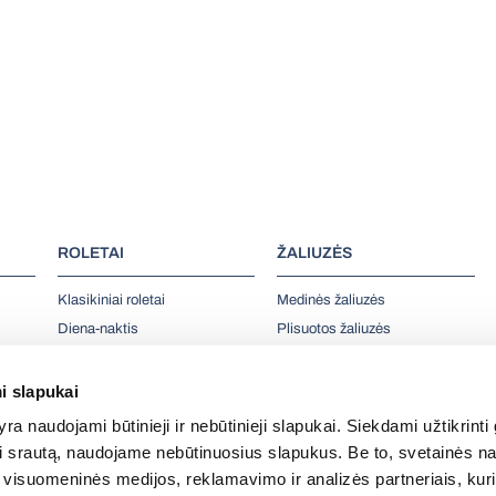
ROLETAI
ŽALIUZĖS
Klasikiniai roletai
Medinės žaliuzės
Diena-naktis
Plisuotos žaliuzės
Stoglangių roletai
Plisuotos žaliuzės stogo
langams
Elektriniai roletai
i slapukai
Vertikalios žaliuzės
Išmanus valdymas
ra naudojami būtinieji ir nebūtinieji slapukai. Siekdami užtikrinti
Skandinaviško stiliaus žaliuzės
a
ATLIKTI DARBAI
oti srautą, naudojame nebūtinuosius slapukus. Be to, svetainės n
Užuolaidos ir e-karnizai
visuomeninės medijos, reklamavimo ir analizės partneriais, kurie 