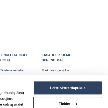
TINKLELIAI NUO
FASADO IR KIEMO
UODŲ
SPRENDIMAI
Tinkleliai rėmeliai
Markizės ir pergolos
Tinkleliai roletai
Kiemo gaminiai
Tinkleliai durims
Vartai ir jų automatika
Leisti visus slapukus
Plisuoti tinkleliai
Fasado ir apsauginės žaliuzės
 geriausią Jūsų
Antialerginiai tinkleliai
Grotos
audojimo
D.U.K.
Tinkinti
gali ją pridėti