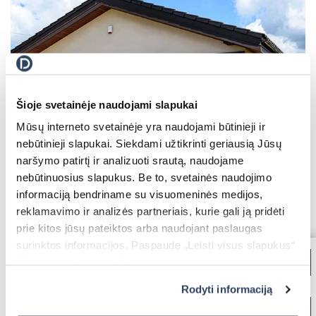
Terasinės markizės
Stoginė automobiliui
Roletai diena-naktis
Tinkleliai roletai
Šioje svetainėje naudojami slapukai
Elektrinės medinės žaliuzės
Elektriniai karnizai
Mūsų interneto svetainėje yra naudojami būtinieji ir
Elektrinės žaliuzės MOTIONBLINDS
Vartų automatika
nebūtinieji slapukai. Siekdami užtikrinti geriausią Jūsų
naršymo patirtį ir analizuoti srautą, naudojame
BBQ pergola
nebūtinuosius slapukus. Be to, svetainės naudojimo
CALIFORNIA PLUS
informaciją bendriname su visuomeninės medijos,
reklamavimo ir analizės partneriais, kurie gali ją pridėti
Lauko sandėliukas
prie kitos jūsų pateiktos arba naudojant paslaugas
surinktos informacijos. Paspaudę „Leisti visus slapukus“
Markizė stikliniam stogui
Jūs sutinkate su nebūtinųjų slapukų įdiegimu ir
Plisuoti tinkleliai
naudojimu. Jei norite pakeisti slapukų nustatymus,
Rodyti informaciją
paspauskite mygtuką „Rodyti informaciją“ šioje juostoje.
Elektriniai roletai MOTIONBLINDS
Daugiau informacijos rasite UAB „Dextera“ Slapukų