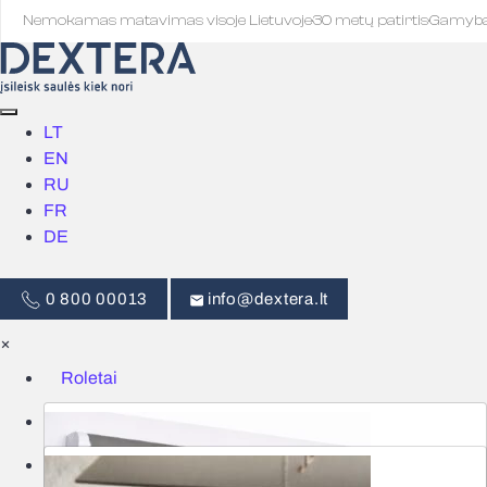
Nemokamas matavimas visoje Lietuvoje
·
30 metų patirtis
·
Gamyb
LT
EN
RU
FR
DE
0 800 00013
info@dextera.lt
×
Roletai
Žaliuzės
Išmanus valdymas