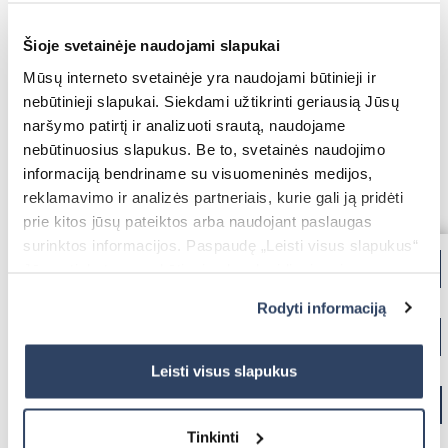
Vertikalios žaliuzės
Šioje svetainėje naudojami slapukai
Mūsų interneto svetainėje yra naudojami būtinieji ir
nebūtinieji slapukai. Siekdami užtikrinti geriausią Jūsų
naršymo patirtį ir analizuoti srautą, naudojame
nebūtinuosius slapukus. Be to, svetainės naudojimo
Priešgaisriniai vartai
informaciją bendriname su visuomeninės medijos,
reklamavimo ir analizės partneriais, kurie gali ją pridėti
Kodėl verta rinktis „Eco
prie kitos jūsų pateiktos arba naudojant paslaugas
Essence“?
surinktos informacijos. Paspaudę „Leisti visus slapukus“
Jūs sutinkate su nebūtinųjų slapukų įdiegimu ir
„Eco Essence“ kolekcija išsiskiria ne tik
naudojimu. Jei norite pakeisti slapukų nustatymus,
tvarumu, bet ir aukšta kokybe.
Rodyti informaciją
paspauskite mygtuką „Rodyti informaciją“ šioje juostoje.
Daugiau informacijos rasite UAB „Dextera“ Slapukų
Apsauginės žaliuzės
Pagrindiniai privalumai
politikoje
čia.
Leisti visus slapukus
audiniai pagaminti iš 100 % perdirbto
plastiko;
Tinkinti
metalinės roleto dalys ir audinys gali būti