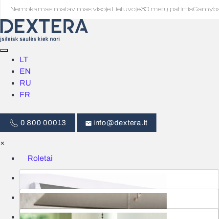
Nemokamas matavimas visoje Lietuvoje
·
30 metų patirtis
·
Gamyb
LT
EN
RU
FR
0 800 00013
info@dextera.lt
×
Roletai
Žaliuzės
Išmanus valdymas
Tinkleliai