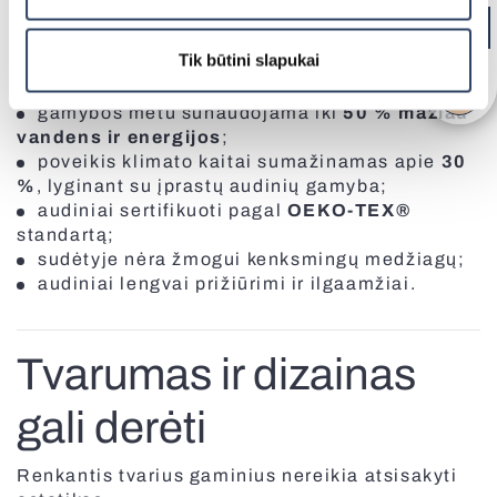
perdirbami pakartotinai;
Visi vartai
vienam kvadratiniam metrui audinio
Tik būtini slapukai
pagaminti panaudojama apie
11 perdirbtų
plastikinių butelių
;
gamybos metu sunaudojama iki
50 % mažiau
vandens ir energijos
;
poveikis klimato kaitai sumažinamas apie
30
%
, lyginant su įprastų audinių gamyba;
audiniai sertifikuoti pagal
OEKO-TEX®
standartą;
Fasado žaliuzės
sudėtyje nėra žmogui kenksmingų medžiagų;
audiniai lengvai prižiūrimi ir ilgaamžiai.
Tvarumas ir dizainas
gali derėti
Renkantis tvarius gaminius nereikia atsisakyti