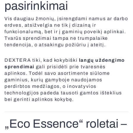
pasirinkimai
Plisuotos žaliuzės
Visos pergolos
Išmanus valdymas SOMFY
Vis daugiau žmonių, įsirengdami namus ar darbo
erdves, atsižvelgia ne tik į dizainą ir
funkcionalumą, bet ir į gaminių poveikį aplinkai.
BBQ pergola
Tvarūs sprendimai tampa ne trumpalaike
tendencija, o atsakingu požiūriu į ateitį.
Tinkleliai durims
DEXTERA tiki, kad kokybiški
langų uždengimo
Balkoninės markizės
sprendimai
gali prisidėti prie tvaresnės
aplinkos. Todėl savo asortimente siūlome
Panoraminiai vartai
gaminius, kurių gamyboje naudojamos
perdirbtos medžiagos, o inovatyvios
Roletai stogo langams
technologijos padeda tausoti gamtos išteklius
Elektriniai karnizai
Visi kiemo gaminiai
bei gerinti aplinkos kokybę.
Plisuotos žaliuzės stogo langams
„Eco Essence“ roletai –
Antialerginiai tinkleliai