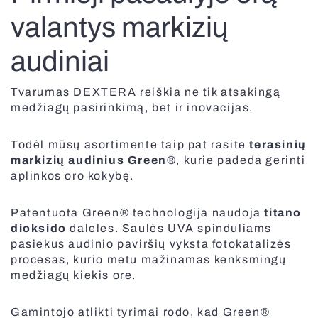
valantys markizių
audiniai
Tvarumas DEXTERA reiškia ne tik atsakingą
Visos žaliuzės
medžiagų pasirinkimą, bet ir inovacijas.
Todėl mūsų asortimente taip pat rasite
terasinių
markizių audinius Green®
, kurie padeda gerinti
aplinkos oro kokybę.
Patentuota Green® technologija naudoja
titano
dioksido
daleles. Saulės UVA spinduliams
pasiekus audinio paviršių vyksta fotokatalizės
procesas, kurio metu mažinamas kenksmingų
medžiagų kiekis ore.
Gamintojo atlikti tyrimai rodo, kad Green®