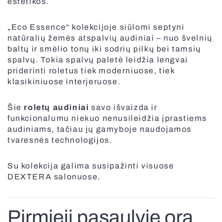
estetikos.
„Eco Essence“ kolekcijoje siūlomi septyni
natūralių žemės atspalvių audiniai – nuo švelnių
baltų ir smėlio tonų iki sodrių pilkų bei tamsių
Fasadinės lamelės nuo saulės
spalvų. Tokia spalvų paletė leidžia lengvai
priderinti roletus tiek moderniuose, tiek
klasikiniuose interjeruose.
Šie
roletų audiniai
savo išvaizda ir
funkcionalumu niekuo nenusileidžia įprastiems
audiniams, tačiau jų gamyboje naudojamos
tvaresnės technologijos.
Apsauginės grotos
Su kolekcija galima susipažinti visuose
DEXTERA salonuose.
Pirmieji pasaulyje orą