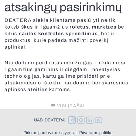
atsakingų pasirinkimų
DEXTERA siekia klientams pasiūlyti ne tik
kokybiškus ir ilgaamžius
roletus
,
markizes
bei
kitus
saulės kontrolės sprendimus
, bet ir
produktus, kurie padeda mažinti poveikį
aplinkai.
Naudodami perdirbtas medžiagas, rinkdamiesi
ilgaamžius gaminius ir diegdami inovatyvias
technologijas, kartu galime prisidėti prie
atsakingesnio išteklių naudojimo bei švaresnės
aplinkos ateities kartoms.
VISI ĮRAŠAI
UAB 'DEXTERA'
Pirkimo pardavimo sąlygos
Privatumo politika