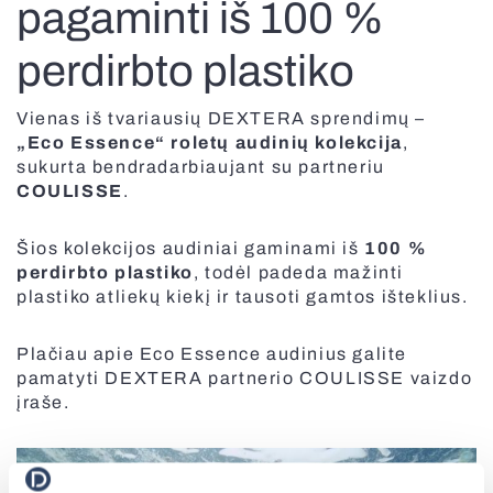
pagaminti iš 100 %
perdirbto plastiko
Dokinės sistemos
Visi išmanūs sprendimai
Vertikalios markizės
Vienas iš tvariausių DEXTERA sprendimų –
„Eco Essence“ roletų audinių kolekcija
,
sukurta bendradarbiaujant su partneriu
Fasado roletai
COULISSE
.
Skandinaviško stiliaus žaliuzės
Šios kolekcijos audiniai gaminami iš
100 %
perdirbto plastiko
, todėl padeda mažinti
Visi tinkleliai
plastiko atliekų kiekį ir tausoti gamtos išteklius.
Plačiau apie Eco Essence audinius galite
Greitaeigiai vartai
pamatyti DEXTERA partnerio COULISSE vaizdo
Visos markizės
įraše.
Visi roletai