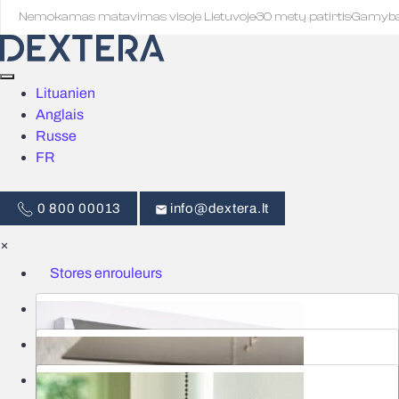
Nemokamas matavimas visoje Lietuvoje
·
30 metų patirtis
·
Gamyb
Lituanien
Anglais
Russe
FR
0 800 00013
info@dextera.lt
×
Stores enrouleurs
Stores
Commande intelligente
Moustiquaires