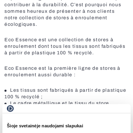
Toutes les stores bannes
contribuer à la durabilité. C’est pourquoi nous
sommes heureux de présenter à nos clients
Systèmes de stores plissés
notre collection de stores à enroulement
écologiques.
Stores enrouleurs
Eco Essence est une collection de stores à
enroulement dont tous les tissus sont fabriqués
à partir de plastique 100 % recyclé.
Stores plissés pour fenêtres de toit
Eco Essence est la première ligne de stores à
Moustiquaires
enroulement aussi durable :
Les tissus sont fabriqués à partir de plastique
Portes sectionnelles vitrées
100 % recyclé ;
Le cadre métallique et le tissu du store
enrouleur peuvent être recyclés à nouveau ;
11 bouteilles en plastique sont recyclées pour
produire 1 m² de tissu ;
Šioje svetainėje naudojami slapukai
50 % d’énergie et d’eau en moins sont utilisés