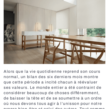
Carport
Stores à enroulement jour / nuit
Moustiquaires enroulables
Stores vénitiens en bois motorisés MOTIONBLINDS
Išmanus valdymas SOMFY
Automatisation des portes
Tringles à rideaux motorisées
Pergola BBQ
Abri de jardin
Alors que la vie quotidienne reprend son cours
normal, un bilan des six derniers mois montre
Marquises de balcon
que cette période a incité chacun à réévaluer
Moustiquaires plissées
ses valeurs. Le monde entier a été contraint de
considérer beaucoup de choses différemment,
Stores pour fenêtres de toit
de baisser la tête et de se soumettre à un ordre
Tringles À rideaux Électriques
Portes industrielles
où nous devons tous agir à l’unisson pour notre
Stores vénitiens en bois motorisés MOTIONBLINDS
propre bien-être et celui des autres. Tout comme