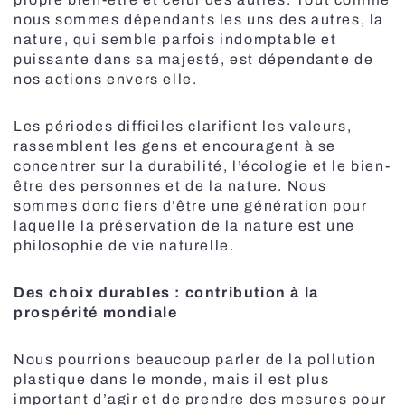
Toutes les pergolas
nous sommes dépendants les uns des autres, la
nature, qui semble parfois indomptable et
puissante dans sa majesté, est dépendante de
nos actions envers elle.
Pergola BBQ
Les périodes difficiles clarifient les valeurs,
Moustiquaires pour portes
rassemblent les gens et encouragent à se
concentrer sur la durabilité, l’écologie et le bien-
Solutions intelligentes
Marquises verticales
être des personnes et de la nature. Nous
sommes donc fiers d’être une génération pour
Portes rapides
laquelle la préservation de la nature est une
philosophie de vie naturelle.
Volets roulants
Stores plissés
Des choix durables : contribution à la
prospérité mondiale
Nous pourrions beaucoup parler de la pollution
plastique dans le monde, mais il est plus
Moustiquaires anti-pollen
important d’agir et de prendre des mesures pour