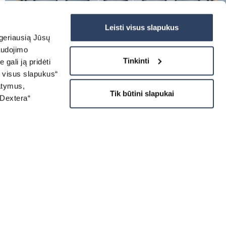
Leisti visus slapukus
 geriausią Jūsų
audojimo
Tinkinti
gali ją pridėti
i visus slapukus“
tatymus,
Tik būtini slapukai
„Dextera“
STORES EXTÉRIEURS
INFORMATIONS UTILES
Stores bannes et pergolas
NOS PROJETS
Stores et brise-soleil
extérieurs
Produits pour l'extérieur
Porte de garage
Grilles de sécurité