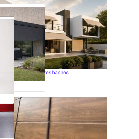
Solutions intelligentes
Volets roulants
s motorisés MOTIONBLINDS
Moustiquaires pour portes
Portes rapides
RIELS
Toutes les stores bannes
 La construction des portes industrielles est adaptée à un
t utilisés pour leur production.
Stores verticaux
Plusieurs méthodes de contrôle