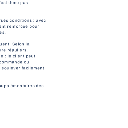
n’est donc pas
erses conditions : avec
ment renforcée pour
es.
uent. Selon la
ure réguliers.
 : le client peut
élécommande ou
 soulever facilement
 supplémentaires des