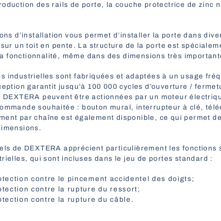
oduction des rails de porte, la couche protectrice de zinc 
ions d’installation vous permet d’installer la porte dans div
 sur un toit en pente. La structure de la porte est spéciale
t sa fonctionnalité, même dans des dimensions très important
s industrielles sont fabriquées et adaptées à un usage fréq
ception garantit jusqu’à 100 000 cycles d’ouverture / fermet
s DEXTERA peuvent être actionnées par un moteur électrique
commande souhaitée : bouton mural, interrupteur à clé, t
ment par chaîne est également disponible, ce qui permet de
dimensions.
nels de DEXTERA apprécient particulièrement les fonctions
rielles, qui sont incluses dans le jeu de portes standard :
tection contre le pincement accidentel des doigts;
tection contre la rupture du ressort;
tection contre la rupture du câble.