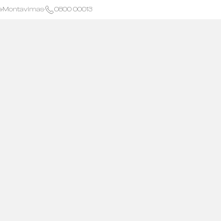
a
·
Montavimas
·
0800 00013