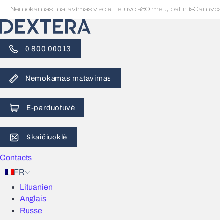
Nemokamas matavimas visoje Lietuvoje
·
30 metų patirtis
·
Gamyb
0 800 00013
Nemokamas matavimas
E-parduotuvė
Skaičiuoklė
Contacts
FR
Lituanien
Anglais
Russe