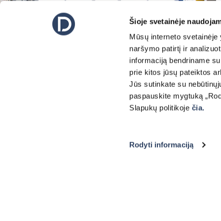
Šioje svetainėje naudojam
Mūsų interneto svetainėje y
naršymo patirtį ir analizu
informaciją bendriname su 
prie kitos jūsų pateiktos 
Jūs sutinkate su nebūtinųj
paspauskite mygtuką „Rodyt
Slapukų politikoje
čia.
INFORMATIONS
POLITIQUE
STORES ENROULE
Qui sommes-nous ?
Politique de
Stores à enroulement
confidentialité
classiques
Contact
Rodyti informaciją
Politique de cookies
Stores à enroulement jo
Durabilité
nuit
Termes et garanties
Nouveautés
Store pour puits de lum
Rideaux et tringles
motorisées