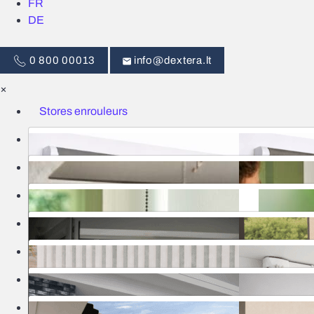
FR
DE
0 800 00013
info@dextera.lt
×
Stores enrouleurs
Stores
Commande intelligente
Moustiquaires
Rideaux
Portes
Stores bannes
Pergolas