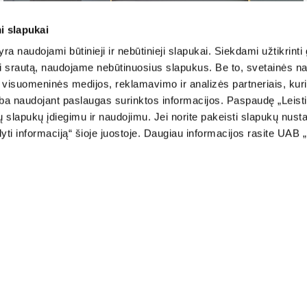
i slapukai
ra naudojami būtinieji ir nebūtinieji slapukai. Siekdami užtikrinti
oti srautą, naudojame nebūtinuosius slapukus. Be to, svetainės n
visuomeninės medijos, reklamavimo ir analizės partneriais, kurie 
arba naudojant paslaugas surinktos informacijos. Paspaudę „Leist
ų slapukų įdiegimu ir naudojimu. Jei norite pakeisti slapukų nus
i informaciją“ šioje juostoje. Daugiau informacijos rasite UAB 
URS
STORES
MOUSTIQUAIRES
Stores en bois
Cadres de moustiquaires
Stores plissés
Moustiquaires enroulables
ur /
Stores plissés pour fenêtres de
Moustiquaires plissées
toit
Moustiquaires pour portes
ière
Stores verticaux
Moustiquaires anti-pollen
Stores de style scandinave