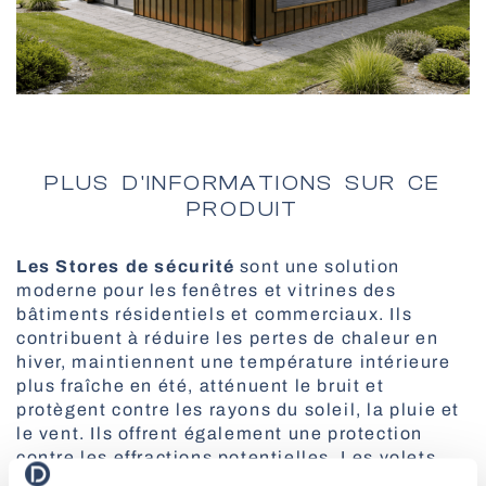
Stores vénitiens en bois motorisés MOTIONBLINDS
Toutes les pergolas
Pergola BBQ
PLUS D'INFORMATIONS SUR CE
Moustiquaires pour portes
PRODUIT
Solutions intelligentes
Marquises verticales
Les Stores de sécurité
sont une solution
Portes rapides
moderne pour les fenêtres et vitrines des
bâtiments résidentiels et commerciaux. Ils
Volets roulants
contribuent à réduire les pertes de chaleur en
hiver, maintiennent une température intérieure
Stores plissés
plus fraîche en été, atténuent le bruit et
protègent contre les rayons du soleil, la pluie et
le vent. Ils offrent également une protection
contre les effractions potentielles. Les volets
sont fabriqués en aluminium de haute qualité,
Moustiquaires anti-pollen