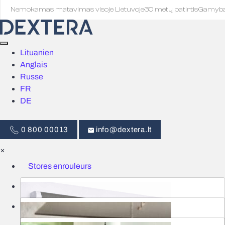
Nemokamas matavimas visoje Lietuvoje
·
30 metų patirtis
·
Gamyb
Lituanien
Anglais
Russe
FR
DE
0 800 00013
info@dextera.lt
×
Stores enrouleurs
Stores
Commande intelligente