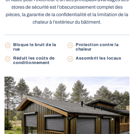
Stores bannes de terrasse
stores de sécurité est l’obscurcissement complet des
Carport
pièces, la garantie de la confidentialité et la limitation de la
chaleur à l’extérieur du bâtiment.
Stores à enroulement jour / nuit
Moustiquaires enroulables
Stores vénitiens en bois motorisés MOTIONBLINDS
Bloque le bruit de la
Protection contre la
rue
chaleur
Išmanus valdymas SOMFY
Automatisation des portes
Réduit les coûts de
Assombrit les locaux
Tringles à rideaux motorisées
conditionnement
Pergola BBQ
Abri de jardin
Marquises de balcon
Moustiquaires plissées
Stores pour fenêtres de toit
Tringles À rideaux Électriques
Portes industrielles