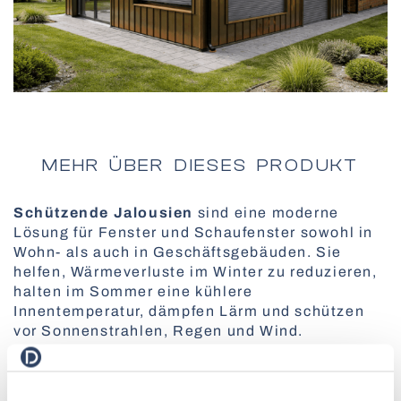
Plissee-Jalousien
Alle Pergolen
Smarte Steuerung mit SOMFY
BBQ-Pergolen
MEHR ÜBER DIESES PRODUKT
Insektenschutztüren
Senkrechtmarkisen
Schützende Jalousien
sind eine moderne
Lösung für Fenster und Schaufenster sowohl in
Sektionaltore mit Verglasung
Wohn- als auch in Geschäftsgebäuden. Sie
Fassadenrollos
helfen, Wärmeverluste im Winter zu reduzieren,
Elektrische Vorhangschienen
halten im Sommer eine kühlere
Alle Außenlösungen
Plissees für Dachfenster
Innentemperatur, dämpfen Lärm und schützen
vor Sonnenstrahlen, Regen und Wind.
Zusätzlich bieten sie Schutz vor möglichen
Einbrüchen. Die Jalousien bestehen aus
hochwertigem Aluminium, sind verschleiß- und
Pollenschutz-Insektenschutz