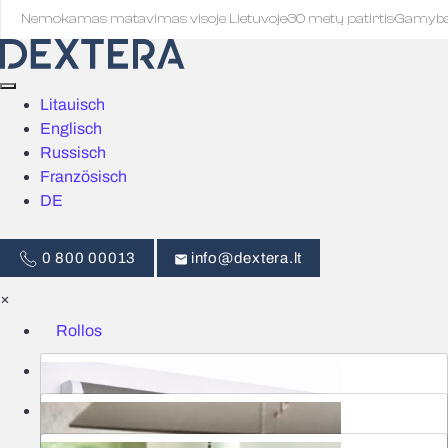
Nemokamas matavimas visoje Lietuvoje
·
30 metų patirtis
·
Gamyb
Litauisch
Englisch
Russisch
Französisch
DE
0 800 00013
info@dextera.lt
×
Rollos
Jalousien
Intelligente Steuerung