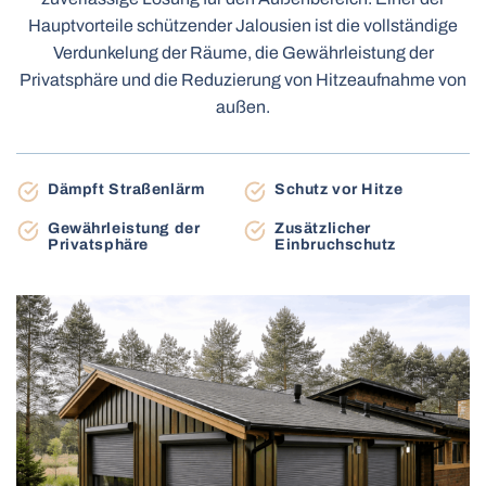
Terrassenmarkisen
Hauptvorteile schützender Jalousien ist die vollständige
Carports
Verdunkelung der Räume, die Gewährleistung der
Privatsphäre und die Reduzierung von Hitzeaufnahme von
außen.
Tag-Nacht rollos
Insektenschutzrollos
Elektrische Holzjalousien
Dämpft Straßenlärm
Schutz vor Hitze
Elektrische Holzjalousien MOTIONBLINDS
Torantriebe
Elektrische Vorhangschienen
Gewährleistung der
Zusätzlicher
BBQ-pergolen
Privatsphäre
Einbruchschutz
Gartenhäuser
Balkonmarkisen
Plissee-Insektenschutz
Dachfensterrollos
Industrie-Sektionaltore