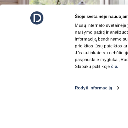
Šioje svetainėje naudojam
Mūsų interneto svetainėje y
naršymo patirtį ir analizu
informaciją bendriname su 
prie kitos jūsų pateiktos 
Jūs sutinkate su nebūtinųj
paspauskite mygtuką „Rodyt
KONTAKT
UNTERNEHMEN
RICHTLINIEN
Slapukų politikoje
čia.
Kontakt
Über uns
Datenschutzerklärung
Partner
Cookie-richtlinie
Rodyti informaciją
Kataloge
Allgemeine
Geschäftsbedingungen
NACHHALTIGKEIT