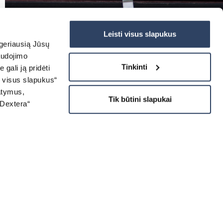
Leisti visus slapukus
 geriausią Jūsų
audojimo
Tinkinti
gali ją pridėti
i visus slapukus“
tatymus,
Tik būtini slapukai
„Dextera“
kisen
golas
ranken
agentore
matisierte Tore
SERE PROJEKTE