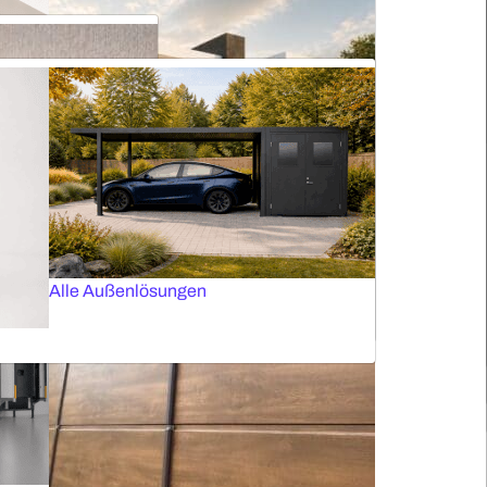
Fassadenrollos
Elektrische Vorhangschienen
Plissees für Dachfenster
Insektenschutztüren
Sektionaltore mit Verglasung
Alle Markisen
Alle Außenlösungen
ntfernen lassen und für alle Fenstertypen geeignet sind. Der
n können, und schützt Sie vor unerwünschten Mücken, Fliegen
Fassadenjalousien
r antiallergischer Stoff
Verdunkelt keine Räume