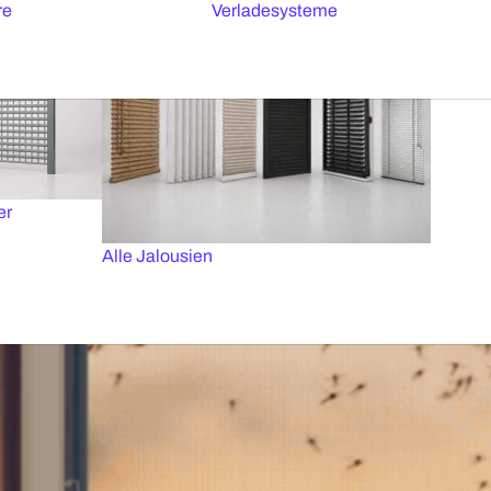
re
Verladesysteme
er
Alle Jalousien