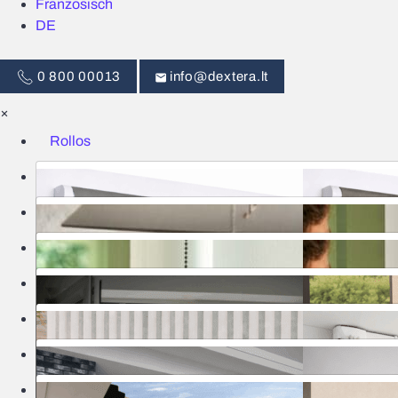
Französisch
DE
0 800 00013
info@dextera.lt
×
Rollos
Jalousien
Intelligente Steuerung
Insektenschutz
Lamellenvorhänge
Tore
Markisen
Pergolen