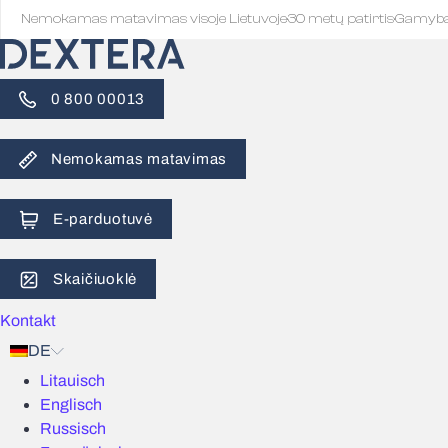
Nemokamas matavimas visoje Lietuvoje
·
30 metų patirtis
·
Gamyb
0 800 00013
Nemokamas matavimas
E-parduotuvė
Skaičiuoklė
Kontakt
DE
Litauisch
Englisch
Russisch