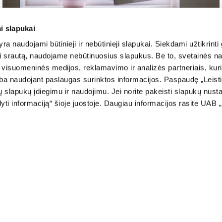
i slapukai
ra naudojami būtinieji ir nebūtinieji slapukai. Siekdami užtikrinti
oti srautą, naudojame nebūtinuosius slapukus. Be to, svetainės n
visuomeninės medijos, reklamavimo ir analizės partneriais, kurie 
arba naudojant paslaugas surinktos informacijos. Paspaudę „Leist
ų slapukų įdiegimu ir naudojimu. Jei norite pakeisti slapukų nus
i informaciją“ šioje juostoje. Daugiau informacijos rasite UAB 
SORTIMENT
Vertikale Jalousien
Mar
Klassische Rollos
Aluminiumjalousien
Per
Tag-Nacht-Rollos
Fassadenjalousien
Sch
Für Dachfenster
Schützende Jalousien
Gar
Fassadenrollos
Fassadenlamellen
Auto
Holzjalousien
Netze
UN
Plissee-Jalousien