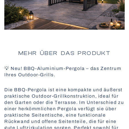
Plissee-Jalousien
Alle Pergolen
Smarte Steuerung mit SOMFY
BBQ-Pergolen
MEHR ÜBER DAS PRODUKT
Insektenschutztüren
Senkrechtmarkisen
💡 Neu! BBQ-Aluminium-Pergola – das Zentrum
Ihres Outdoor-Grills.
Sektionaltore mit Verglasung
Fassadenrollos
Die BBQ-Pergola ist eine kompakte und äußerst
Elektrische Vorhangschienen
praktische Outdoor-Grillkonstruktion, ideal für
Alle Außenlösungen
Plissees für Dachfenster
den Garten oder die Terrasse. Im Unterschied zu
einer herkömmlichen Pergola verfügt sie über
praktische Seitentische, eine funktionale
Rückwand und offene Seitenteile, die für eine
gute Luftzirkulation sorgen. Perfekt sowohl für
Pollenschutz-Insektenschutz