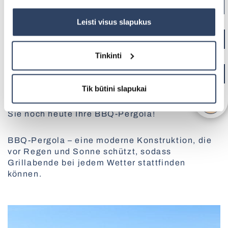
Daugiau informacijos rasite UAB „Dextera“ Slapukų
Modernes, minimalistisches Design:
Passt zu
politikoje
čia.
jedem Garten- oder Terrassenstil sowie zu Ihrem
Leisti visus slapukus
Kamado-Grill
Bequeme Bedienung:
Manuelle Einstellung der
Vertikale Jalousien
Dachlamellen für optimale Luftzirkulation und
Tinkinti
Komfort
Verladesysteme
Tik būtini slapukai
Verleihen Sie Ihrem Garten eine Kombination
aus Stil, Komfort und Funktionalität – wählen
Sie noch heute Ihre BBQ-Pergola!
BBQ-Pergola – eine moderne Konstruktion, die
vor Regen und Sonne schützt, sodass
Grillabende bei jedem Wetter stattfinden
können.
Schützende Jalousien