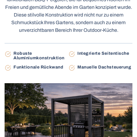
Terrassenmarkisen
Freien und gemütliche Abende im Garten konzipiert wurde.
Carports
Diese stilvolle Konstruktion wird nicht nur zu einem
Schmuckstück Ihres Gartens, sondern auch zu einem
unverzichtbaren Bereich Ihrer Outdoor-Küche.
Tag-Nacht rollos
Insektenschutzrollos
Elektrische Holzjalousien
Robuste
Integrierte Seitentische
Elektrische Holzjalousien MOTIONBLINDS
Torantriebe
Aluminiumkonstruktion
Elektrische Vorhangschienen
Funktionale Rückwand
Manuelle Dachsteuerung
BBQ-pergolen
Gartenhäuser
Balkonmarkisen
Plissee-Insektenschutz
Dachfensterrollos
Industrie-Sektionaltore