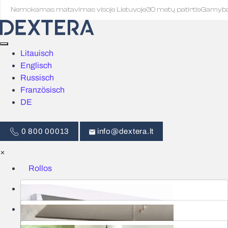
Nemokamas matavimas visoje Lietuvoje
·
30 metų patirtis
·
Gamyb
Litauisch
Englisch
Russisch
Französisch
DE
0 800 00013
info@dextera.lt
×
Rollos
Jalousien
Intelligente Steuerung