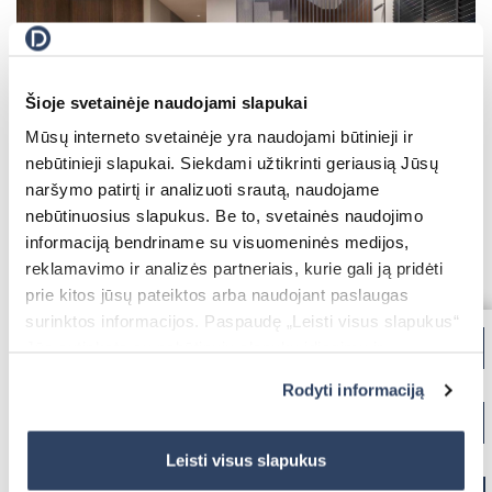
Šioje svetainėje naudojami slapukai
Mūsų interneto svetainėje yra naudojami būtinieji ir
nebūtinieji slapukai. Siekdami užtikrinti geriausią Jūsų
naršymo patirtį ir analizuoti srautą, naudojame
nebūtinuosius slapukus. Be to, svetainės naudojimo
informaciją bendriname su visuomeninės medijos,
reklamavimo ir analizės partneriais, kurie gali ją pridėti
prie kitos jūsų pateiktos arba naudojant paslaugas
surinktos informacijos. Paspaudę „Leisti visus slapukus“
Jūs sutinkate su nebūtinųjų slapukų įdiegimu ir
naudojimu. Jei norite pakeisti slapukų nustatymus,
Rodyti informaciją
paspauskite mygtuką „Rodyti informaciją“ šioje juostoje.
Daugiau informacijos rasite UAB „Dextera“ Slapukų
politikoje
čia.
Leisti visus slapukus