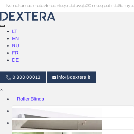
Nemokamas matavimas visoje Lietuvoje
·
30 metų patirtis
·
Gamyb
LT
EN
RU
FR
DE
0 800 00013
info@dextera.lt
×
Roller Blinds
Blinds
Smart Control