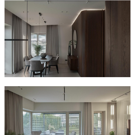
All Awnings
Antiallergic Nets
High-Speed Gates
All Smart Control
Facade Roller Blinds
Aluminium Blinds
All Nets
Docking Systems
All Roller Blinds