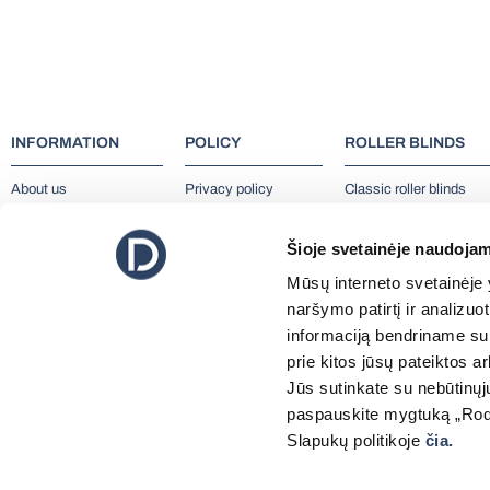
INFORMATION
POLICY
ROLLER BLINDS
About us
Privacy policy
Classic roller blinds
Contacts
Cookie policy
Skylights blinds
Sustainability
Terms and conditions
Roller blinds day-night
Šioje svetainėje naudojam
News
Electric roller blinds
Mūsų interneto svetainėje y
Sheer vertical blinds & 
naršymo patirtį ir analizu
rails
informaciją bendriname su 
prie kitos jūsų pateiktos 
Jūs sutinkate su nebūtinųj
paspauskite mygtuką „Rodyt
Slapukų politikoje
čia.