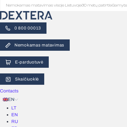
Nemokamas matavimas visoje Lietuvoje
·
30 metų patirtis
·
Gamyb
0 800 00013
Nemokamas matavimas
E-parduotuvė
Skaičiuoklė
Contacts
EN
LT
EN
RU