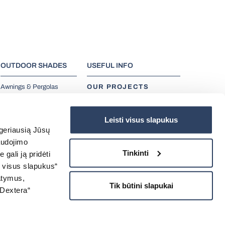
OUTDOOR SHADES
USEFUL INFO
Awnings & Pergolas
OUR PROJECTS
Outdoor living solutions
Outdoor Shades &
Leisti visus slapukus
Exterior Blinds
 geriausią Jūsų
Garage Gates &
Automatic
audojimo
Tinkinti
gali ją pridėti
Security Grilles
i visus slapukus“
tatymus,
Tik būtini slapukai
„Dextera“