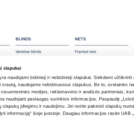
BLINDS
NETS
Venetian blinds
Framed nets
Pleated blinds
Roller nets
Pleated blinds for skylights
Pleated nets
i slapukai
Vertical blinds
Net doors
ra naudojami būtinieji ir nebūtinieji slapukai. Siekdami užtikrinti
e-
Aluminium blinds
Antiallergic nets
oti srautą, naudojame nebūtinuosius slapukus. Be to, svetainės n
visuomeninės medijos, reklamavimo ir analizės partneriais, kurie 
arba naudojant paslaugas surinktos informacijos. Paspaudę „Leist
ų slapukų įdiegimu ir naudojimu. Jei norite pakeisti slapukų nus
i informaciją“ šioje juostoje. Daugiau informacijos rasite UAB 