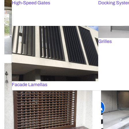
High-Speed Gates
Docking Syst
Grilles
Facade Lamellas