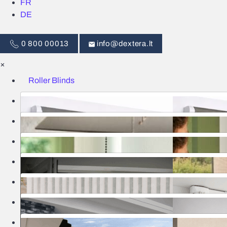
FR
DE
0 800 00013
info@dextera.lt
×
Roller Blinds
Blinds
Smart Control
Nets
Curtains & Electric Rails
Garage Gates
Awnings
Pergolas