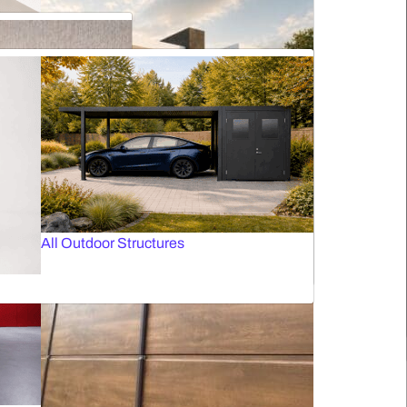
Skylights Blinds
Electric Curtain Rails
Pleated blinds for roof windows
Net Doors
Panoramic Garage Gates
All Awnings
All Outdoor Structures
Facade Blinds