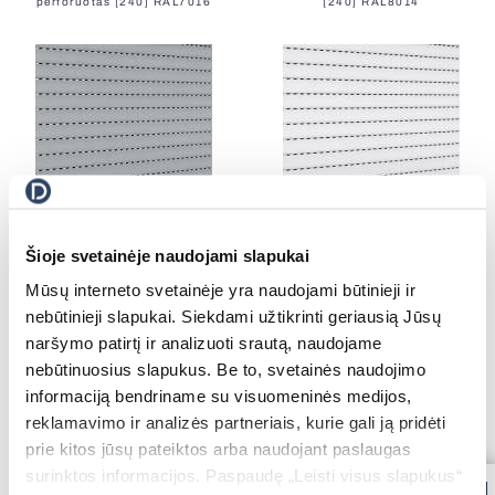
perforuotas [240] RAL7016
[240] RAL8014
All Awnings
Antiallergic Nets
High-Speed Gates
All Smart Control
Facade Roller Blinds
Profilis 39/03 pilkas perforuotas
Profilis 39/01 baltas perforuotas
Aluminium Blinds
Šioje svetainėje naudojami slapukai
[240] RAL7038
[240] RAL9016
Mūsų interneto svetainėje yra naudojami būtinieji ir
nebūtinieji slapukai. Siekdami užtikrinti geriausią Jūsų
naršymo patirtį ir analizuoti srautą, naudojame
All Nets
nebūtinuosius slapukus. Be to, svetainės naudojimo
Docking Systems
informaciją bendriname su visuomeninės medijos,
reklamavimo ir analizės partneriais, kurie gali ją pridėti
prie kitos jūsų pateiktos arba naudojant paslaugas
surinktos informacijos. Paspaudę „Leisti visus slapukus“
All Roller Blinds
Profilis 55N/01 juodas [120]
Profilis 45N/01 juodas [240]