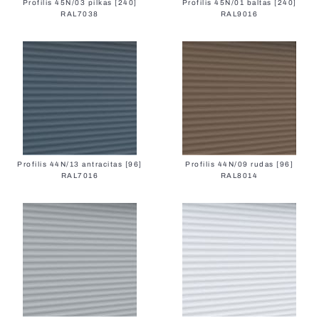
Profilis 45N/03 pilkas [240]
Profilis 45N/01 baltas [240]
RAL7038
RAL9016
Facade Lamellas
Profilis 44N/13 antracitas [96]
Profilis 44N/09 rudas [96]
RAL7016
RAL8014
Grilles