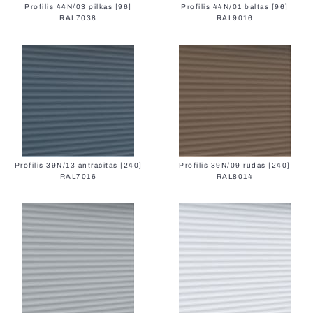
Profilis 44N/03 pilkas [96]
Profilis 44N/01 baltas [96]
RAL7038
RAL9016
All Blinds
Profilis 39N/13 antracitas [240]
Profilis 39N/09 rudas [240]
RAL7016
RAL8014