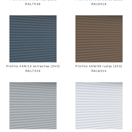
RAL7038
RAL9016
All Gates
Profilis 45N/13 antracitas [240]
Profilis 45N/09 rudas [240]
Facade Blinds
RAL7016
RAL8014