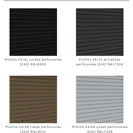
Terrace Awnings
Carport
Roller Blinds Day-Night
Electric Venetian Blinds
Roller Nets
Electric Blinds MOTIONBLINDS
Gate Automation
Electric Curtain Rails
Profilis 45/01 juodas perforuotas
Profilis 45/13 antracitas
[240] RAL9005
perforuotas [240] RAL7016
BBQ Pergola
Storage Shed
Balcony Awnings
Electric Roller Blinds
Pleated Nets
Profilis 45/09 rudas perforuotas
Profilis 45/03 pilkas perforuotas
Industrial Garage Gates
[240] RAL8014
[240] RAL7038