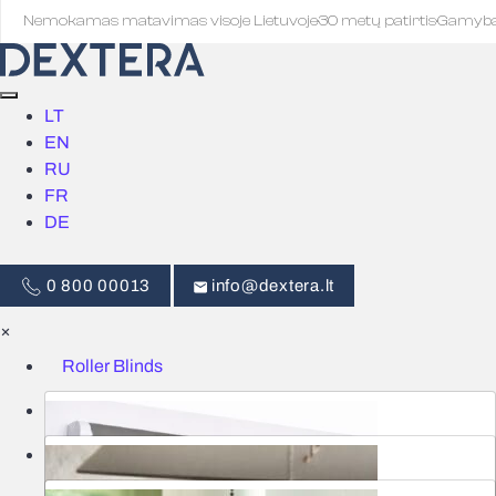
Nemokamas matavimas visoje Lietuvoje
·
30 metų patirtis
·
Gamyb
LT
EN
RU
FR
DE
0 800 00013
info@dextera.lt
×
Roller Blinds
Blinds
Smart Control