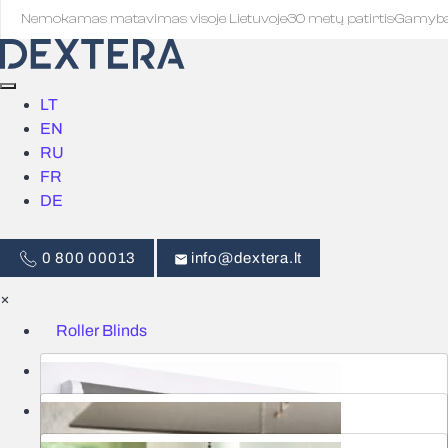
Nemokamas matavimas visoje Lietuvoje
·
30 metų patirtis
·
Gamyb
LT
EN
RU
FR
DE
0 800 00013
info@dextera.lt
×
Roller Blinds
Blinds
Smart Control