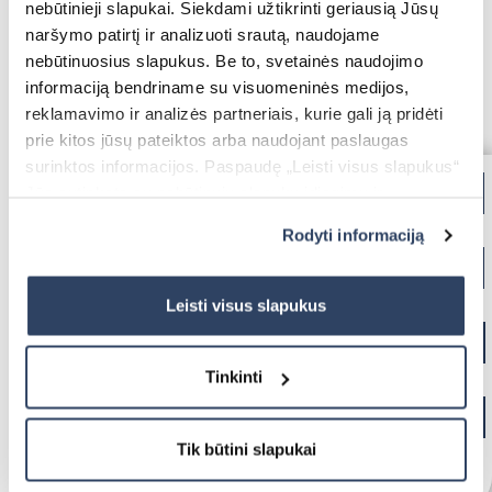
nebūtinieji slapukai. Siekdami užtikrinti geriausią Jūsų
Terrace Awnings
naršymo patirtį ir analizuoti srautą, naudojame
Carport
nebūtinuosius slapukus. Be to, svetainės naudojimo
informaciją bendriname su visuomeninės medijos,
Roller Blinds Day-Night
reklamavimo ir analizės partneriais, kurie gali ją pridėti
prie kitos jūsų pateiktos arba naudojant paslaugas
Electric Venetian Blinds
surinktos informacijos. Paspaudę „Leisti visus slapukus“
Roller Nets
Jūs sutinkate su nebūtinųjų slapukų įdiegimu ir
Electric Blinds MOTIONBLINDS
Gate Automation
naudojimu. Jei norite pakeisti slapukų nustatymus,
Electric Curtain Rails
Rodyti informaciją
BBQ Pergola
paspauskite mygtuką „Rodyti informaciją“ šioje juostoje.
BALCONY AWNING
Daugiau informacijos rasite UAB „Dextera“ Slapukų
FABRICS
politikoje
čia.
Leisti visus slapukus
Storage Shed
Balcony Awnings
Tinkinti
Tik būtini slapukai
Electric Roller Blinds
Pleated Nets
Industrial Garage Gates