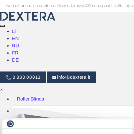
Nemokamas matavimas visoje Lietuvoje
·
30 metų patirtis
·
Gamyb
LT
EN
RU
FR
DE
0 800 00013
info@dextera.lt
×
Roller Blinds
Blinds
Smart Control