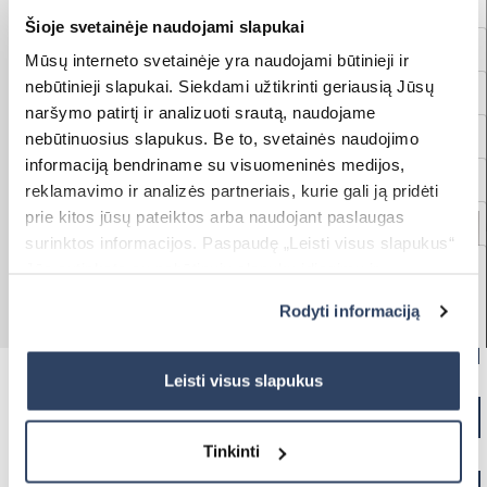
Nets
Šioje svetainėje naudojami slapukai
Curtains & Electric Rails
Mūsų interneto svetainėje yra naudojami būtinieji ir
nebūtinieji slapukai. Siekdami užtikrinti geriausią Jūsų
Garage Gates
naršymo patirtį ir analizuoti srautą, naudojame
Awnings
nebūtinuosius slapukus. Be to, svetainės naudojimo
informaciją bendriname su visuomeninės medijos,
Pergolas
reklamavimo ir analizės partneriais, kurie gali ją pridėti
prie kitos jūsų pateiktos arba naudojant paslaugas
Outdoor Structures
surinktos informacijos. Paspaudę „Leisti visus slapukus“
Classic Roller Blinds
Showrooms
Jūs sutinkate su nebūtinųjų slapukų įdiegimu ir
Venetian Blinds
naudojimu. Jei norite pakeisti slapukų nustatymus,
Framed Nets
Rodyti informaciją
paspauskite mygtuką „Rodyti informaciją“ šioje juostoje.
Electric Roller Blinds MOTIONBLINDS
Daugiau informacijos rasite UAB „Dextera“ Slapukų
politikoje
čia.
Leisti visus slapukus
SHEER VERTICAL BLINDS
Household Garage Gates
Sheer Vertical Blinds
Bioclimatic Pergolas
Pergolas Awnings
Tinkinti