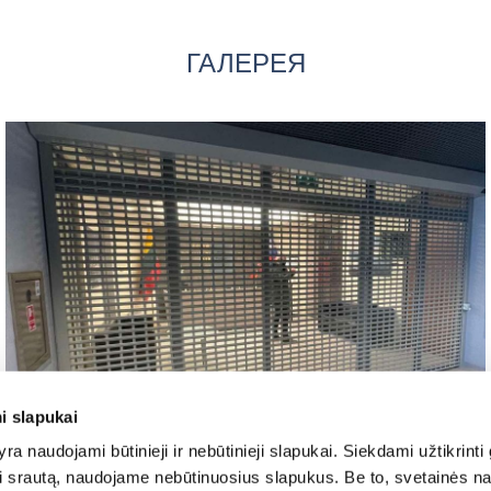
ГАЛЕРЕЯ
i slapukai
ra naudojami būtinieji ir nebūtinieji slapukai. Siekdami užtikrinti
oti srautą, naudojame nebūtinuosius slapukus. Be to, svetainės n