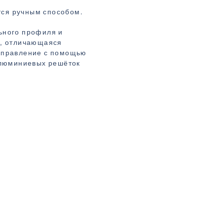
тся ручным способом.
ьного профиля и
ь, отличающаяся
 управление с помощью
 алюминиевых решёток