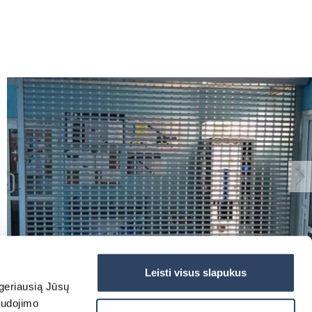
Leisti visus slapukus
 geriausią Jūsų
audojimo