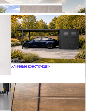
 окон
Ролеты с электроприводом
Жалюзи плиссе для мансардных окон
и
Дверные москитные сетки
е SOMFY
Панорамные ворота
Все маркизы
Уличные конструкции
ерголы
ов в магазины, расположенные в торговых центрах.
м
Широкая палитра цветов
Фасадные жалюзи