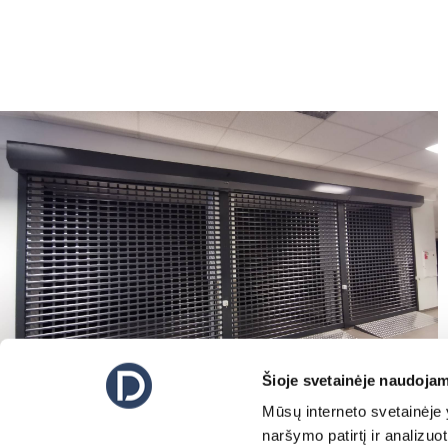
Šioje svetainėje naudojam
Mūsų interneto svetainėje y
naršymo patirtį ir analizu