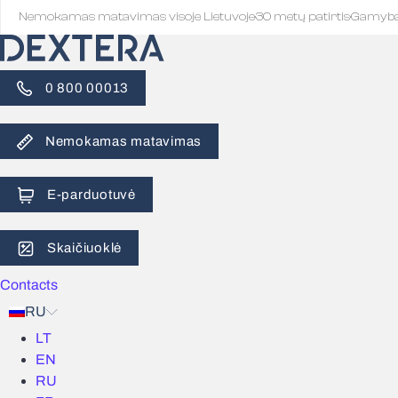
Nemokamas matavimas visoje Lietuvoje
·
30 metų patirtis
·
Gamyb
0 800 00013
Nemokamas matavimas
E-parduotuvė
Skaičiuoklė
Contacts
RU
LT
EN
RU