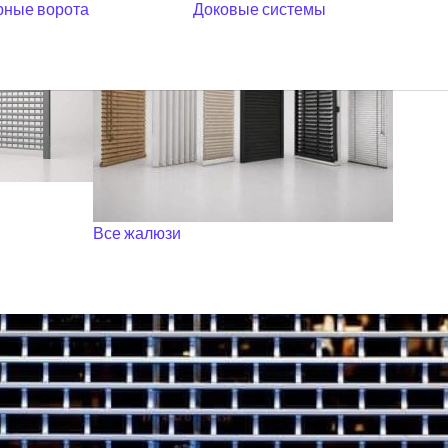
ные ворота
Доковые системы
Все жалюзи