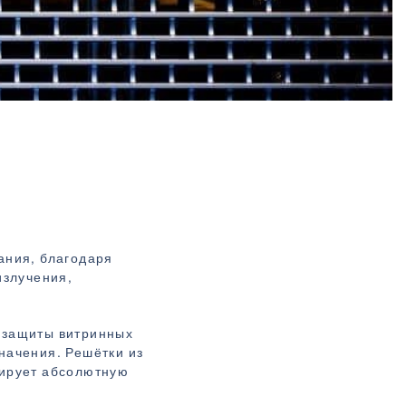
ания, благодаря
излучения,
 защиты витринных
начения. Решётки из
тирует абсолютную