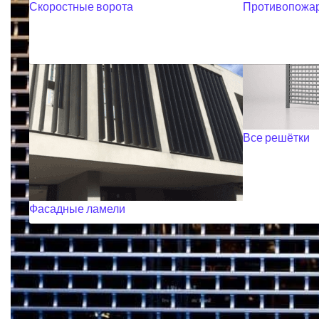
Скоростные ворота
Противопожар
Все решётки
Фасадные ламели