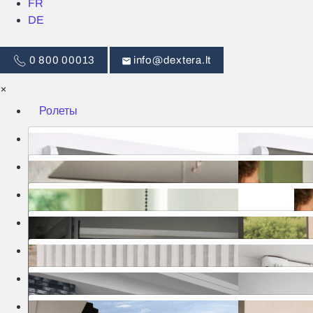
FR
DE
0 800 00013
info@dextera.lt
×
Ролеты
Жалюзи
Интеллектуальное управление
Москитные сетки
Шторы
Ворота
Маркизы
Перголы