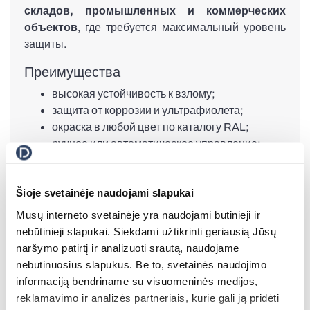
складов, промышленных и коммерческих
Все ворота
объектов
, где требуется максимальный уровень
защиты.
Преимущества
высокая устойчивость к взлому;
защита от коррозии и ультрафиолета;
окраска в любой цвет по каталогу RAL;
ручное или автоматическое управление;
подходят для больших проёмов.
Фасадные жалюзи
Šioje svetainėje naudojami slapukai
Защитные решётки с профилем
Mūsų interneto svetainėje yra naudojami būtinieji ir
84 мм
nebūtinieji slapukai. Siekdami užtikrinti geriausią Jūsų
Решётки с профилем
84 мм
изготавливаются из
naršymo patirtį ir analizuoti srautą, naudojame
экструдированного алюминия и широко
nebūtinuosius slapukus. Be to, svetainės naudojimo
используются для
витрин магазинов, торговых
informaciją bendriname su visuomeninės medijos,
центров, офисов и технических помещений
.
reklamavimo ir analizės partneriais, kurie gali ją pridėti
Благодаря открытой конструкции они