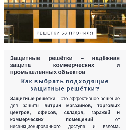
Все маркизы
Скоростные ворота
Все умные системы
РЕШЁТКИ 56 ПРОФИЛЯ
Роллеты
Защитные решётки – надёжная
Жалюзи в скандинавском стиле
защита коммерческих и
промышленных объектов
Все москитные сетки
Как выбрать подходящие
защитные решётки?
Защитные решётки
– это эффективное решение
Противопожарные ворота
для защиты
витрин магазинов, торговых
центров, офисов, складов, гаражей и
коммерческих помещений
от
несанкционированного доступа и взлома.