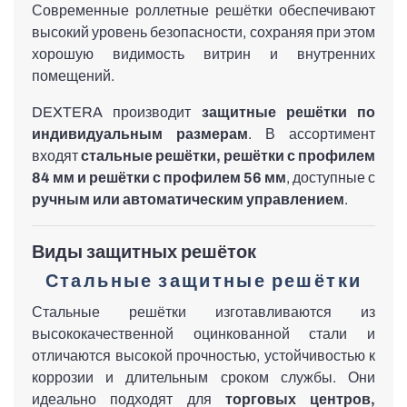
Современные роллетные решётки обеспечивают
Вертикальные жалюзи
высокий уровень безопасности, сохраняя при этом
хорошую видимость витрин и внутренних
помещений.
DEXTERA производит
защитные решётки по
индивидуальным размерам
. В ассортимент
Доковые системы
входят
стальные решётки, решётки с профилем
84 мм и решётки с профилем 56 мм
, доступные с
ручным или автоматическим управлением
.
Виды защитных решёток
Стальные защитные решётки
Стальные решётки изготавливаются из
Защитные жалюзи
высококачественной оцинкованной стали и
отличаются высокой прочностью, устойчивостью к
коррозии и длительным сроком службы. Они
идеально подходят для
торговых центров,