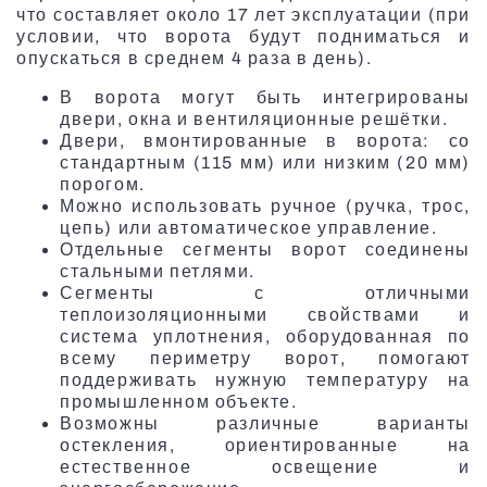
что составляет около 17 лет эксплуатации (при
условии, что ворота будут подниматься и
Все маркизы
опускаться в среднем 4 раза в день).
Скоростные ворота
В ворота могут быть интегрированы
Все умные системы
двери, окна и вентиляционные решётки.
Роллеты
Двери, вмонтированные в ворота: со
стандартным (115 мм) или низким (20 мм)
порогом.
Можно использовать ручное (ручка, трос,
цепь) или автоматическое управление.
Жалюзи в скандинавском стиле
Отдельные сегменты ворот соединены
стальными петлями.
Все москитные сетки
Сегменты с отличными
теплоизоляционными свойствами и
система уплотнения, оборудованная по
всему периметру ворот, помогают
Противопожарные ворота
поддерживать нужную температуру на
промышленном объекте.
Возможны различные варианты
остекления, ориентированные на
естественное освещение и