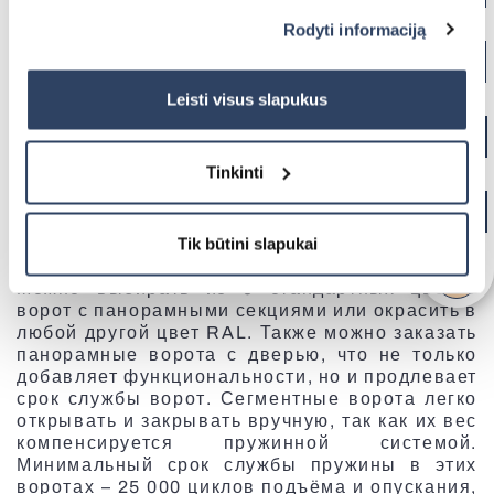
naudojimu. Jei norite pakeisti slapukų nustatymus,
внутреннего помещения, естественное
Плиссированные жалюзи
Rodyti informaciją
освещение и идеально подходят для
paspauskite mygtuką „Rodyti informaciją“ šioje juostoje.
BBQ пергола
автосервисов, автомоек и других зданий
Умное управление SOMFY
Daugiau informacijos rasite UAB „Dextera“ Slapukų
промышленного назначения. Панорамные
politikoje
čia.
Leisti visus slapukus
сегменты изготавливаются из
экструдированных алюминиевых профилей с
BBQ пергола
прозрачными акриловыми вставками.
Использование специальных алюминиевых
Tinkinti
профилей позволяет улучшить теплоизоляцию
Дверные москитные сетки
ворот на 40% по сравнению с обычными
панорамными воротами.
Вертикальные маркизы
Tik būtini slapukai
Можно выбирать из 9 стандартных цветов
Панорамные ворота
ворот с панорамными секциями или окрасить в
любой другой цвет RAL. Также можно заказать
Фасадные роллеты
Все перголы
панорамные ворота с дверью, что не только
Электрические карнизы
Уличные конструкции
добавляет функциональности, но и продлевает
Жалюзи плиссе для мансардных окон
срок службы ворот. Сегментные ворота легко
открывать и закрывать вручную, так как их вес
компенсируется пружинной системой.
Минимальный срок службы пружины в этих
воротах – 25 000 циклов подъёма и опускания,
Антиаллергенные москитные сетки