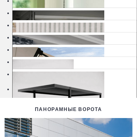
Москитные сетки
Шторы
Ворота
Маркизы
Перголы
Изделия для сада
Kлассические роллеты
Шоурумы
Деревянные жалюзи
Рамочные москитные сетки
Автоматические рулонные шторы MOTIONBLINDS
ПАНОРАМНЫЕ ВОРОТА
Гаражные ворота
Шторы с вертикальными полосами
Биоклиматические перголы