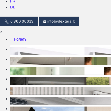
FR
DE
0 800 00013
info@dextera.lt
×
Ролеты
Жалюзи
Интеллектуальное управление
Москитные сетки
Шторы
Ворота
Маркизы
Перголы