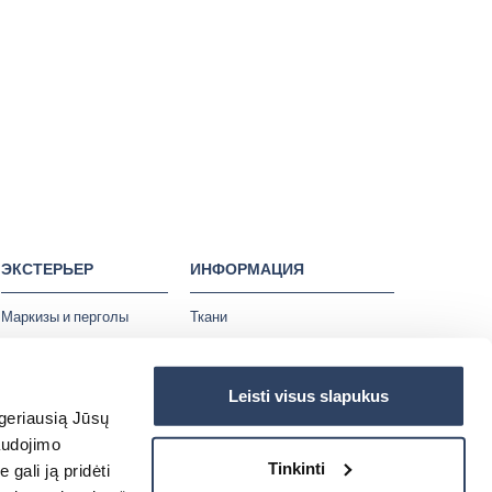
ЭКСТЕРЬЕР
ИНФОРМАЦИЯ
Маркизы и перголы
Ткани
Уличные конструкции
Шоурумы
Фасадные системы
Наши проекты
Leisti visus slapukus
Гаражные ворота
 geriausią Jūsų
Защитные решётки
audojimo
Tinkinti
gali ją pridėti