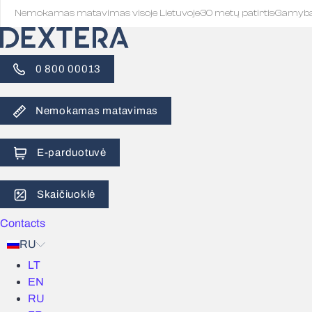
Nemokamas matavimas visoje Lietuvoje
·
30 metų patirtis
·
Gamyb
0 800 00013
Nemokamas matavimas
E-parduotuvė
Skaičiuoklė
Contacts
RU
LT
EN
RU