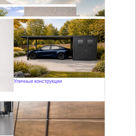
 окон
Фасадные роллеты
Жалюзи плиссе для мансардных окон
и
Дверные москитные сетки
е SOMFY
Панорамные ворота
Все маркизы
Уличные конструкции
ерголы
Фасадные жалюзи