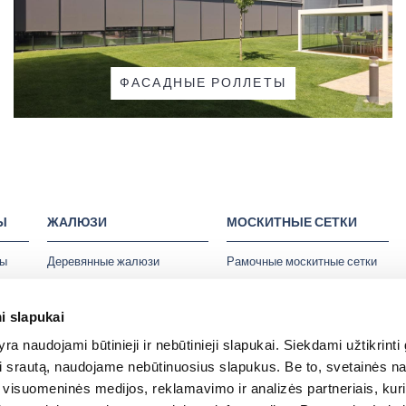
ФАСАДНЫЕ РОЛЛЕТЫ
Ы
ЖАЛЮЗИ
МОСКИТНЫЕ СЕТКИ
ты
Деревянные жалюзи
Рамочные москитные сетки
Плиссированные жалюзи
Роллетные москитные сетки
Жалюзи плиссе для
Плиссированные москитные
i slapukai
мансардных окон
сетки
ные
ra naudojami būtinieji ir nebūtinieji slapukai. Siekdami užtikrinti
Вертикальные жалюзи
Дверные москитные сетки
oti srautą, naudojame nebūtinuosius slapukus. Be to, svetainės n
изы
Жалюзи в скандинавском
Антиаллергенные москитные
visuomeninės medijos, reklamavimo ir analizės partneriais, kurie 
стиле
сетки