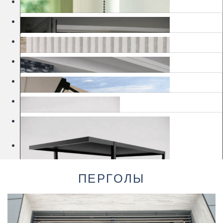
Москитные сетки
Шторы
Ворота
Маркизы
Перголы
Изделия для сада
Kлассические роллеты
Шоурумы
Деревянные жалюзи
Рамочные москитные сетки
Автоматические рулонные шторы MOTIONBLINDS
ПЕРГОЛЫ
Гаражные ворота
Шторы с вертикальными полосами
Биоклиматические перголы