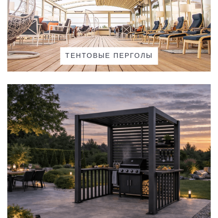
Все маркизы
Скоростные ворота
Все умные системы
ТЕНТОВЫЕ ПЕРГОЛЫ
Роллеты
Жалюзи в скандинавском стиле
Все москитные сетки
Противопожарные ворота