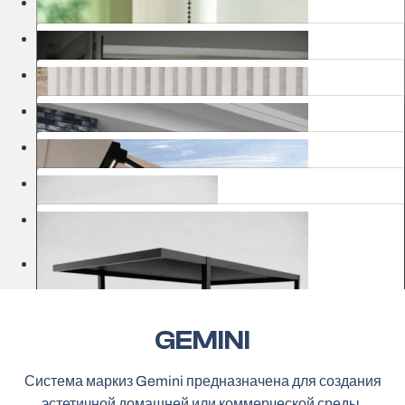
Москитные сетки
Шторы
Ворота
Маркизы
Перголы
Изделия для сада
Kлассические роллеты
Шоурумы
Деревянные жалюзи
Рамочные москитные сетки
Автоматические рулонные шторы MOTIONBLINDS
Гаражные ворота
GEMINI
Шторы с вертикальными полосами
Биоклиматические перголы
Система маркиз Gemini предназначена для создания
эстетичной домашней или коммерческой среды.