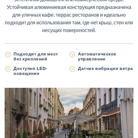
Террасные маркизы
Устойчивая алюминиевая конструкция предназначена
Навес для автомобиля
для уличных кафе, террас ресторанов и идеально
подходит для использования там, где нет крыш, стен или
несущих поверхностей.
Роллеты день-ночь
Роллетные москитные сетки
Деревянные жалюзи с электроприводом
Подходит для мест
Автоматическое
Жалюзи с электроприводом MOTIONBLINDS
Автоматика для ворот
без креплений
управление
Электрокарнизы
Тентовые перголы
Доступно LED-
Датчик вибрации ветра
освещение
Садовый сарай
Балконные маркизы
Плиссированные москитные сетки
Рулонные шторы для мансардных окон
Промышленные ворота