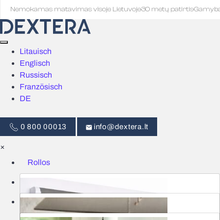
Nemokamas matavimas visoje Lietuvoje
·
30 metų patirtis
·
Gamyb
Litauisch
Englisch
Russisch
Französisch
DE
0 800 00013
info@dextera.lt
×
Rollos
Jalousien
Intelligente Steuerung