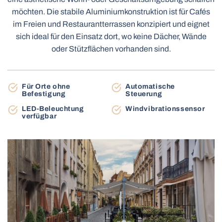
Terrassenmarkisen
möchten. Die stabile Aluminiumkonstruktion ist für Cafés
Carports
im Freien und Restaurantterrassen konzipiert und eignet
sich ideal für den Einsatz dort, wo keine Dächer, Wände
oder Stützflächen vorhanden sind.
Tag-Nacht rollos
Insektenschutzrollos
Elektrische Holzjalousien
Für Orte ohne
Automatische
Elektrische Holzjalousien MOTIONBLINDS
Torantriebe
Befestigung
Steuerung
Elektrische Vorhangschienen
LED-Beleuchtung
Windvibrationssensor
BBQ-pergolen
verfügbar
Gartenhäuser
Balkonmarkisen
Plissee-Insektenschutz
Dachfensterrollos
Industrie-Sektionaltore