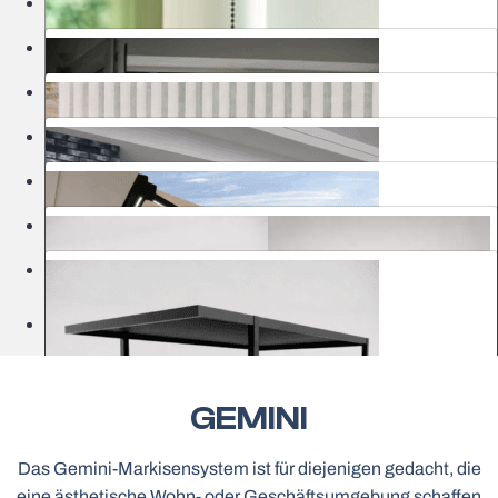
Insektenschutz
Lamellenvorhänge
Tore
Markisen
Pergolen
Außenlösungen
Klassische Rollos
Showrooms
Holzjalousien
Spannrahmen
Elektrische Rollos MOTIONBLINDS
Garagentore
GEMINI
HARMONY Lamellenvorhänge
Bioklimatische Pergolen
Pergolen mit Stoffdach
Das Gemini-Markisensystem ist für diejenigen gedacht, die
eine ästhetische Wohn- oder Geschäftsumgebung schaffen