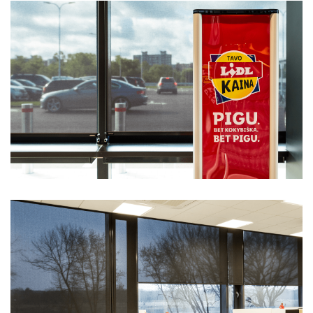
Все маркизы
Скоростные ворота
Все умные системы
Роллеты
Жалюзи в скандинавском стиле
Все москитные сетки
Противопожарные ворота