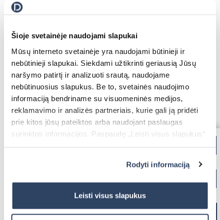
Šioje svetainėje naudojami slapukai
Mūsų interneto svetainėje yra naudojami būtinieji ir
nebūtinieji slapukai. Siekdami užtikrinti geriausią Jūsų
naršymo patirtį ir analizuoti srautą, naudojame
nebūtinuosius slapukus. Be to, svetainės naudojimo
informaciją bendriname su visuomeninės medijos,
reklamavimo ir analizės partneriais, kurie gali ją pridėti
prie kitos jūsų pateiktos arba naudojant paslaugas
surinktos informacijos. Paspaudę „Leisti visus slapukus“
Jūs sutinkate su nebūtinųjų slapukų įdiegimu ir
naudojimu. Jei norite pakeisti slapukų nustatymus,
Rodyti informaciją
paspauskite mygtuką „Rodyti informaciją“ šioje juostoje.
Daugiau informacijos rasite UAB „Dextera“ Slapukų
politikoje
čia.
Leisti visus slapukus