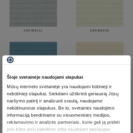
260IB6311
260IB6305
Šioje svetainėje naudojami slapukai
Mūsų interneto svetainėje yra naudojami būtinieji ir
nebūtinieji slapukai. Siekdami užtikrinti geriausią Jūsų
260IB6309
260IB6303
naršymo patirtį ir analizuoti srautą, naudojame
nebūtinuosius slapukus. Be to, svetainės naudojimo
informaciją bendriname su visuomeninės medijos,
reklamavimo ir analizės partneriais, kurie gali ją pridėti
prie kitos jūsų pateiktos arba naudojant paslaugas