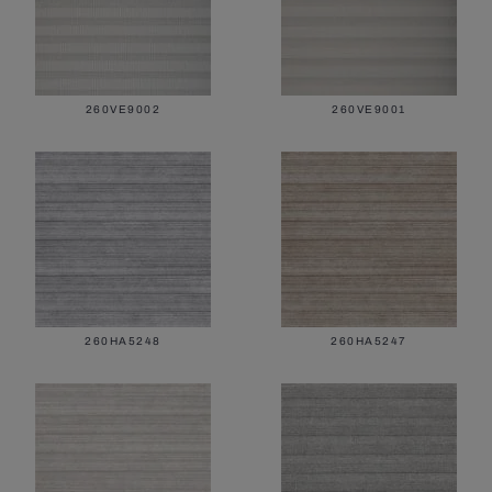
260VE9002
260VE9001
Фасадные ламели
260HA5248
260HA5247
Все решётки