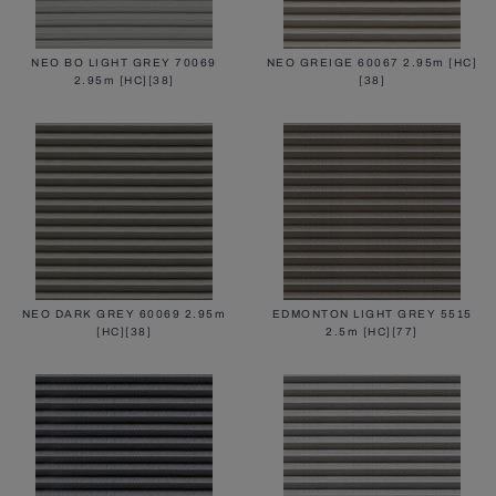
NEO BO LIGHT GREY 70069
NEO GREIGE 60067 2.95m [HC]
2.95m [HC][38]
[38]
NEO DARK GREY 60069 2.95m
EDMONTON LIGHT GREY 5515
[HC][38]
2.5m [HC][77]