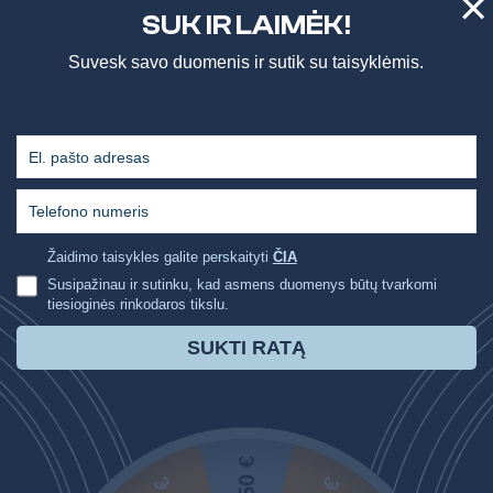
×
Москитные сетки
SUK IR LAIMĖK!
Шторы
Suvesk savo duomenis ir sutik su taisyklėmis.
Ворота
Маркизы
Перголы
Изделия для сада
Kлассические роллеты
Žaidimo taisykles galite perskaityti
ČIA
Шоурумы
Susipažinau ir sutinku, kad asmens duomenys būtų tvarkomi
Деревянные жалюзи
tiesioginės rinkodaros tikslu.
Рамочные москитные сетки
Автоматические рулонные шторы MOTIONBLINDS
SUKTI RATĄ
TКАНИ ПЛИССИРОВАННЫЕ
Гаражные ворота
ЖАЛЮЗИ
Шторы с вертикальными полосами
Биоклиматические перголы
50 €
ВЫБЕРИ ТКАНЬ