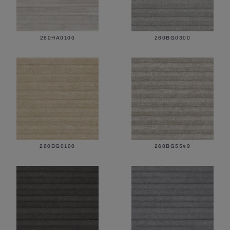
260HA0100
260BG0300
Все жалюзи
260BG0100
260BG5549