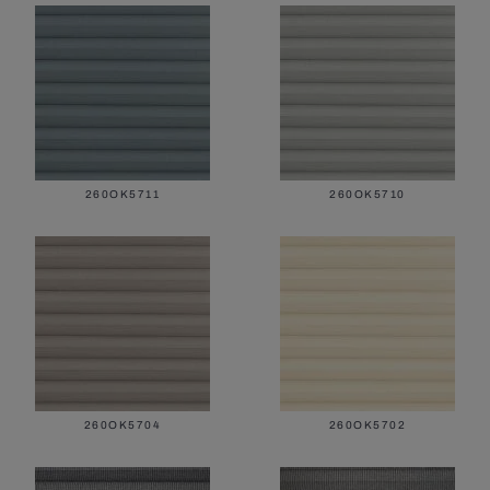
Все маркизы
Скоростные ворота
Все умные системы
Роллеты
260OK5711
260OK5710
Жалюзи в скандинавском стиле
Все москитные сетки
Противопожарные ворота
260OK5704
260OK5702