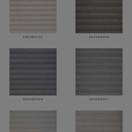
Все ворота
260VB9102
260VE9006
Фасадные жалюзи
260VE9009
260VE9007