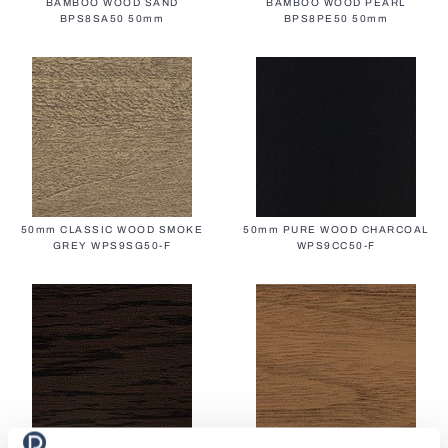
BAMBOO WOOD SAND
BAMBOO WOOD PEARL
BPS8SA50 50mm
BPS8PE50 50mm
50mm CLASSIC WOOD SMOKE
50mm PURE WOOD CHARCOAL
GREY WPS9SG50-F
WPS9CC50-F