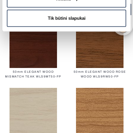
50mm NEW CLASSIC WOOD
50mm NEW CLASSIC WOOD
ESPRESSO WPS9ES50-F
COTTON GREY WPS9CG50-F
Tik būtini slapukai
50mm ELEGANT WOOD
50mm ELEGANT WOOD ROSE
MISMATCH TEAK WLS9MT50-FP
WOOD WLS9RW50-FP