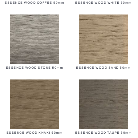
ESSENCE WOOD COFFEE 50mm
ESSENCE WOOD WHITE 50mm
Плиссированные жалюзи
BBQ пергола
Умное управление SOMFY
BBQ пергола
Дверные москитные сетки
Вертикальные маркизы
ESSENCE WOOD STONE 50mm
ESSENCE WOOD SAND 50mm
Панорамные ворота
Фасадные роллеты
Все перголы
Электрические карнизы
Уличные конструкции
Жалюзи плиссе для мансардных окон
ESSENCE WOOD KHAKI 50mm
ESSENCE WOOD TAUPE 50mm
Антиаллергенные москитные сетки