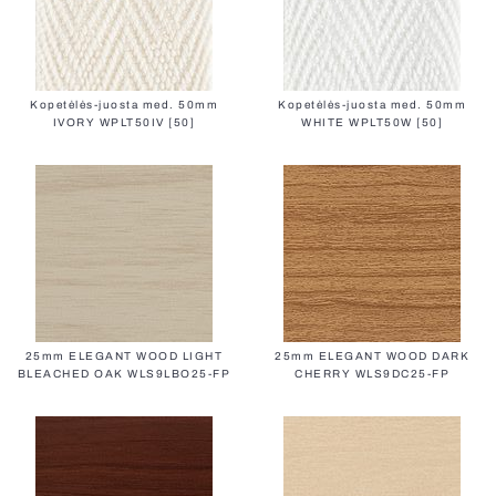
Kopetėlės-juosta med. 50mm
Kopetėlės-juosta med. 50mm
IVORY WPLT50IV [50]
WHITE WPLT50W [50]
25mm ELEGANT WOOD LIGHT
25mm ELEGANT WOOD DARK
BLEACHED OAK WLS9LBO25-FP
CHERRY WLS9DC25-FP