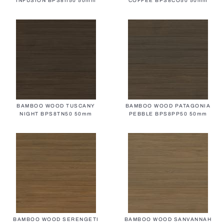
INFUSION BPS8II50 50mm
COFFEE BPS8CO50 50mm
Фасадные ламели
BAMBOO WOOD TUSCANY
BAMBOO WOOD PATAGONIA
NIGHT BPS8TN50 50mm
PEBBLE BPS8PP50 50mm
Все решётки
BAMBOO WOOD SERENGETI
BAMBOO WOOD SANVANNAH