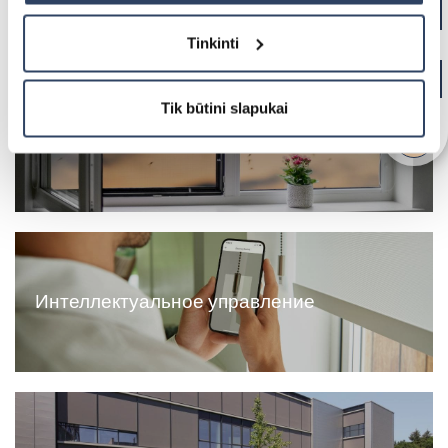
Вертикальные жалюзи
Tinkinti
HARMONY
Tik būtini slapukai
Москитные сетки
Доковые системы
Интеллектуальное управление
Защитные жалюзи