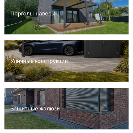
Перголы-навесы
Фасадные ламели
Уличные конструкции
Все решётки
Защитные жалюзи