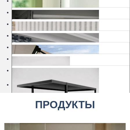
Москитные сетки
Шторы
Ворота
Маркизы
Перголы
Изделия для сада
Kлассические роллеты
Шоурумы
Деревянные жалюзи
Рамочные москитные сетки
Автоматические рулонные шторы MOTIONBLINDS
ПРОДУКТЫ
Гаражные ворота
Шторы с вертикальными полосами
Биоклиматические перголы