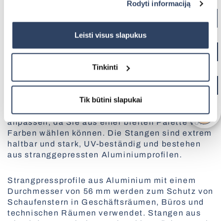
Rodyti informaciją
paspauskite mygtuką „Rodyti informaciją“ šioje juostoje.
Plissee-Jalousien
MEHR ÜBER DIESES PRODUKT
Alle Pergolen
Daugiau informacijos rasite UAB „Dextera“ Slapukų
Smarte Steuerung mit SOMFY
politikoje
čia.
Leisti visus slapukus
Die Stangen können automatisch oder manuell
betrieben werden, was besonders in
BBQ-Pergolen
Notsituationen und bei Stromausfällen nützlich
Tinkinti
ist.
Insektenschutztüren
Tik būtini slapukai
Schutzgitter aus Aluminium lassen sich leicht
Senkrechtmarkisen
an das Äußere und das Innere des Gebäudes
anpassen, da Sie aus einer breiten Palette von
Sektionaltore mit Verglasung
Farben wählen können. Die Stangen sind extrem
haltbar und stark, UV-beständig und bestehen
Fassadenrollos
aus stranggepressten Aluminiumprofilen.
Elektrische Vorhangschienen
Alle Außenlösungen
Plissees für Dachfenster
Strangpressprofile aus Aluminium mit einem
Durchmesser von 56 mm werden zum Schutz von
Schaufenstern in Geschäftsräumen, Büros und
technischen Räumen verwendet. Stangen aus
Pollenschutz-Insektenschutz