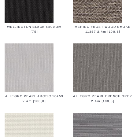
WELLINGTON BLACK 5800 3m
MERINO FROST WOOD SMOKE
[75]
11357 2.4m [100,8]
ALLEGRO PEARL ARCTIC 10459
ALLEGRO PEARL FRENCH GREY
2.4m [100,8]
2.4m [100,8]