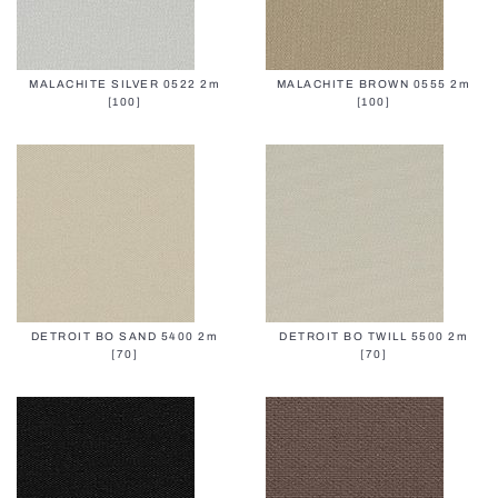
MALACHITE SILVER 0522 2m
MALACHITE BROWN 0555 2m
[100]
[100]
DETROIT BO SAND 5400 2m
DETROIT BO TWILL 5500 2m
[70]
[70]