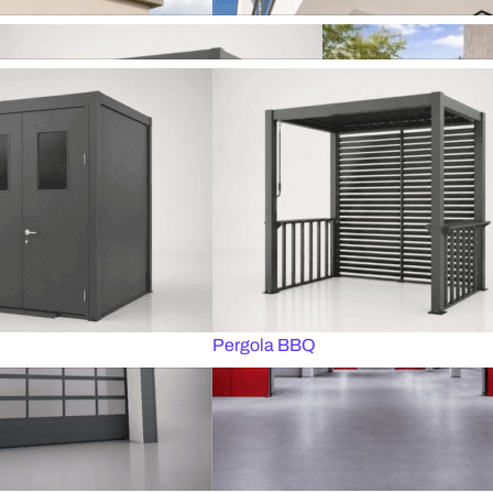
ement jour / nuit
Stores pour fenêtres de toit
Tringles À rideaux Électriques
ens en bois motorisés MOTIONBLINDS
Stores vénitiens en boi
enroulables
Moustiquaires plissées
valdymas SOMFY
eaux motorisées
 CLASSIQUES
 des portes
Portes industrielles
TISSUS POUR STORES CLASSIQUE
Pergola BBQ
Toutes les pergolas
balcon
Marquises verticales
Pergola BBQ
pour fenêtres de toit
Stores de style scandinave