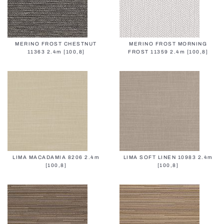
MERINO FROST CHESTNUT
MERINO FROST MORNING
11363 2.4m [100,8]
FROST 11359 2.4m [100,8]
LIMA MACADAMIA 8206 2.4m
LIMA SOFT LINEN 10983 2.4m
[100,8]
[100,8]