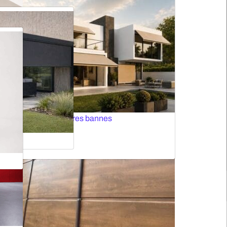
Solutions intelligentes
Volets roulants
s motorisés MOTIONBLINDS
Moustiquaires pour portes
Portes rapides
S
Toutes les stores bannes
Stores verticaux