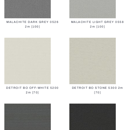
MALACHITE DARK GREY 0526
MALACHITE LIGHT GREY 0558
2m [100]
2m [100]
DETROIT BO OFF-WHITE 5200
DETROIT BO STONE 5300 2m
2m [70]
[70]