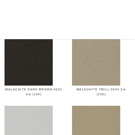
ECO-ESSENCE TWILL 0400
ECO-ESSENCE RAVEN 0600
2.8m [98]
2.8m [98]
MALACHITE DARK BROWN 0561
MALACHITE TWILL 0554 2m
2m [100]
[100]