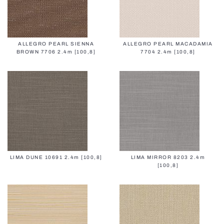
ALLEGRO PEARL SIENNA
ALLEGRO PEARL MACADAMIA
BROWN 7706 2.4m [100,8]
7704 2.4m [100,8]
LIMA DUNE 10691 2.4m [100,8]
LIMA MIRROR 8203 2.4m
[100,8]