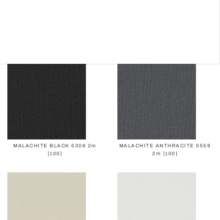
ECO-ESSENCE MOTH 0300
ECO-ESSENCE METAL 0200
2.8m [98]
2.8m [98]
MALACHITE BLACK 5306 2m
MALACHITE ANTHRACITE 0559
[100]
2m [100]