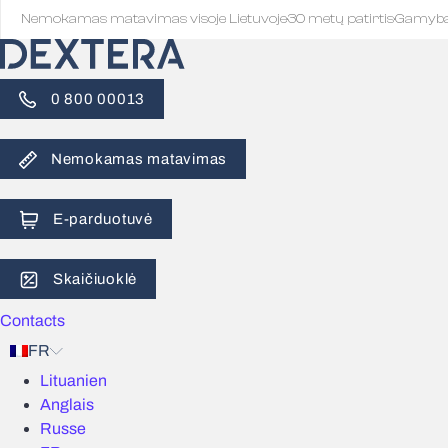
Nemokamas matavimas visoje Lietuvoje
·
30 metų patirtis
·
Gamyb
0 800 00013
Nemokamas matavimas
E-parduotuvė
Skaičiuoklė
Contacts
FR
Lituanien
Anglais
Russe