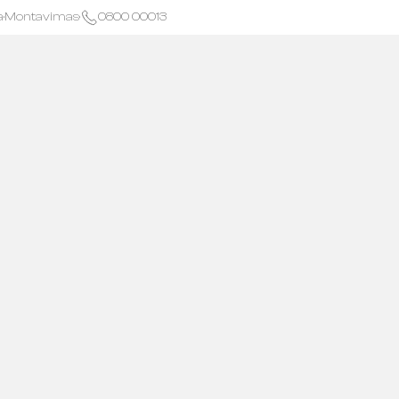
a
·
Montavimas
·
0800 00013