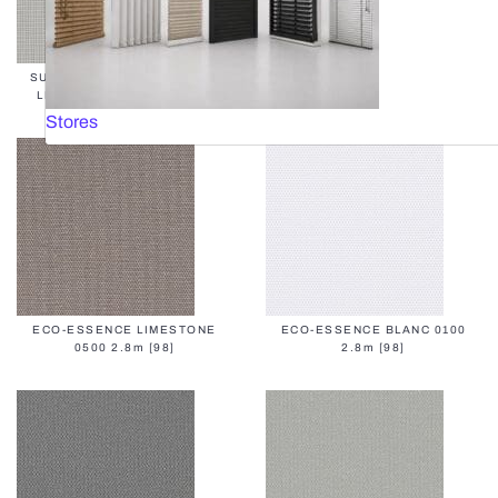
SUNSHADOW 3% ALU GREY-
SUNSHADOW 3% ALU WHITE-
LIGHT GREY 2.85m ALU30
GREY 2.85m ALU03
Stores
ECO-ESSENCE LIMESTONE
ECO-ESSENCE BLANC 0100
0500 2.8m [98]
2.8m [98]