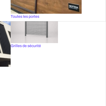
ANTARES BO DARK GREY 9162
ANTARES BO MOUSE GREY
Toutes les portes
3m
9060 3m
Grilles de sécurité
ANTARES BO WHITE 1000 3m
SUNSHADOW 3% ALU
CHARCOAL 2.85m ALU09