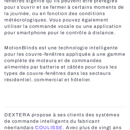
fenêtres signifie qu’ils peuvent être préréglés
Stores vénitiens en bois motorisés MOTIONBLINDS
pour s’ouvrir et se fermer à certains moments de
Toutes les pergolas
la journée, ou en fonction des conditions
météorologiques. Vous pouvez également
utiliser la commande vocale ou une application
pour smartphone pour le contrôle à distance.
Pergola BBQ
MotionBlinds est une technologie intelligente
Moustiquaires pour portes
pour les couvre-fenêtres appliquée à une gamme
complète de moteurs et de commandes
Solutions intelligentes
Marquises verticales
alimentés par batterie et câblés pour tous les
types de couvre-fenêtres dans les secteurs
Portes rapides
résidentiel, commercial et hôtelier.
Volets roulants
Stores plissés
DEXTERA propose à ses clients des systèmes
de commande intelligents du fabricant
néerlandais
COULISSE
. Avec plus de vingt ans
Moustiquaires anti-pollen