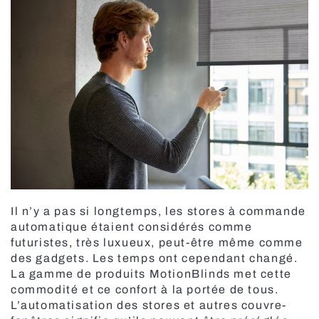
Stores bannes de terrasse
Carport
Stores à enroulement jour / nuit
Moustiquaires enroulables
Stores vénitiens en bois motorisés MOTIONBLINDS
Išmanus valdymas SOMFY
Automatisation des portes
Tringles à rideaux motorisées
Pergola BBQ
Il n’y a pas si longtemps, les stores à commande
Abri de jardin
automatique étaient considérés comme
futuristes, très luxueux, peut-être même comme
Marquises de balcon
des gadgets. Les temps ont cependant changé.
Moustiquaires plissées
La gamme de produits MotionBlinds met cette
commodité et ce confort à la portée de tous.
Stores pour fenêtres de toit
L’automatisation des stores et autres couvre-
Tringles À rideaux Électriques
Portes industrielles