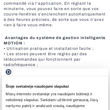
commandé via l’application. En réglant la
Toutes les portes
minuterie, vous pouvez faire en sorte que vos
couvre-fenêtres s’enclenchent automatiquement
à des heures précises, de sorte que vous n’avez
rien à faire vous-même.
Avantages du système de gestion intelligente
MOTION :
• Utilisation pratique et installation facile ;
• Les stores peuvent être réglés par des
télécommandes qui fonctionnent par
radiofréquence ;
• Le programme peut également être contrôlé
Stores de sécurité
par un smartphone via Wi-Fi (le pont Wi-Fi de
MOTION est connecté aux stores via
Šioje svetainėje naudojami slapukai
l’application MOTION) ;
• Le programme MOTION n’est compatible
Mūsų interneto svetainėje yra naudojami būtinieji ir
qu’avec les volets roulants motorisés qui
nebūtinieji slapukai. Siekdami užtikrinti geriausią Jūsų
fonctionnent sur la fréquence radio ;
naršymo patirtį ir analizuoti srautą, naudojame
• Compatible avec d’autres systèmes