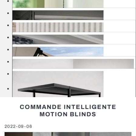
Moustiquaires
Rideaux
Portes
Stores bannes
Pergolas
Solutions d'extérieur
Stores à enroulement classiques
Showrooms
Stores en bois
Moustiquaires fixes
Stores enrouleurs motorisés MOTIONBLINDS
COMMANDE INTELLIGENTE
Portes de garages
MOTION BLINDS
Rideaux à bandes verticales
Pergolas bioclimatiques
Pergolas à toile
2022-09-06