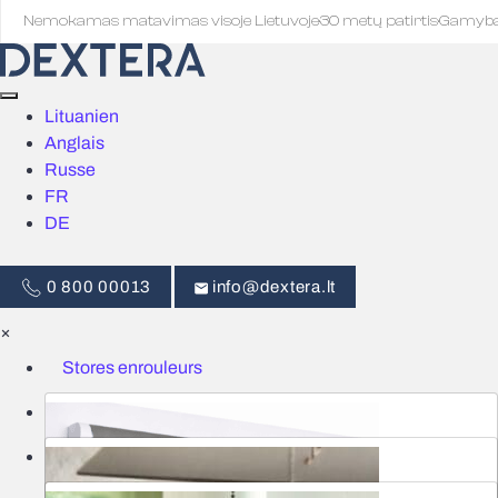
Nemokamas matavimas visoje Lietuvoje
·
30 metų patirtis
·
Gamyb
Lituanien
Anglais
Russe
FR
DE
0 800 00013
info@dextera.lt
×
Stores enrouleurs
Stores
Commande intelligente