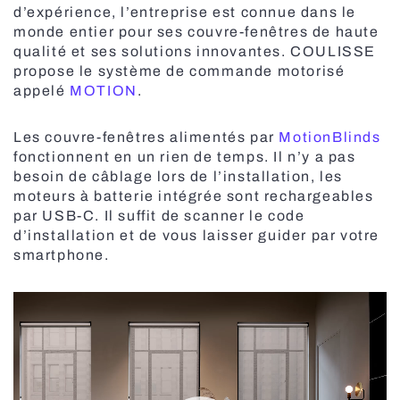
d’expérience, l’entreprise est connue dans le
Toutes les stores bannes
monde entier pour ses couvre-fenêtres de haute
qualité et ses solutions innovantes. COULISSE
Systèmes de stores plissés
propose le système de commande motorisé
appelé
MOTION
.
Stores enrouleurs
Les couvre-fenêtres alimentés par
MotionBlinds
fonctionnent en un rien de temps. Il n’y a pas
besoin de câblage lors de l’installation, les
Stores plissés pour fenêtres de toit
moteurs à batterie intégrée sont rechargeables
par USB-C. Il suffit de scanner le code
Moustiquaires
d’installation et de vous laisser guider par votre
smartphone.
Lecteur
Portes sectionnelles vitrées
vidéo