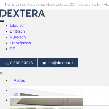
Nemokamas matavimas visoje Lietuvoje
·
30 metų patirtis
·
Gamyb
Litauisch
Englisch
Russisch
Französisch
DE
0 800 00013
info@dextera.lt
×
Rollos
Jalousien
Intelligente Steuerung