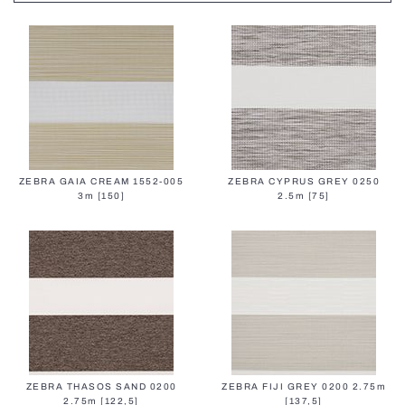
Terrassenmarkisen
Carports
Tag-Nacht rollos
Insektenschutzrollos
Elektrische Holzjalousien
Elektrische Holzjalousien MOTIONBLINDS
Torantriebe
Elektrische Vorhangschienen
ZEBRA GAIA CREAM 1552-005
ZEBRA CYPRUS GREY 0250
3m [150]
2.5m [75]
BBQ-pergolen
Gartenhäuser
Balkonmarkisen
Plissee-Insektenschutz
Dachfensterrollos
ZEBRA THASOS SAND 0200
ZEBRA FIJI GREY 0200 2.75m
Industrie-Sektionaltore
2.75m [122,5]
[137,5]