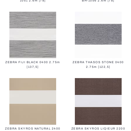
1051 2.6m [78]
BH-1056 2.6m [78]
Alle Markisen
Schnelllauftore (PVC)
Alle Smart-Home-Steuerungen
Alle Rollos
ZEBRA FIJI BLACK 0400 2.75m
ZEBRA THASOS STONE 0400
Aluminiumjalousien
[137,5]
2.75m [122,5]
Alle Insektenschutzsysteme
Brandschutztore
ZEBRA SKYROS NATURAL 2400
ZEBRA SKYROS LIQIEUR 2200