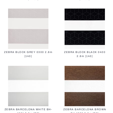
Plissee-Jalousien
Alle Pergolen
Smarte Steuerung mit SOMFY
BBQ-Pergolen
Insektenschutztüren
ZEBRA BLOCK GREY 0300 2.8m
ZEBRA BLOCK BLACK 0400
Senkrechtmarkisen
[140]
2.8m [140]
Sektionaltore mit Verglasung
Fassadenrollos
Elektrische Vorhangschienen
Alle Außenlösungen
Plissees für Dachfenster
ZEBRA BARCELONA WHITE BH-
ZEBRA BARCELONA BROWN
Pollenschutz-Insektenschutz