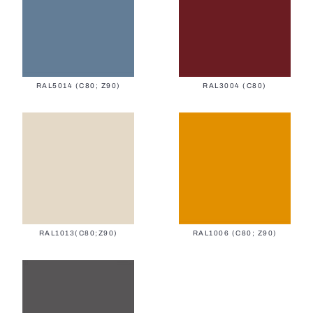
Vertikale Jalousien
RAL5014 (C80; Z90)
RAL3004 (C80)
Verladesysteme
RAL1013(C80;Z90)
RAL1006 (C80; Z90)
Schützende Jalousien