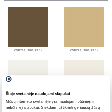
Terrassenmarkisen
Carports
Tag-Nacht rollos
Insektenschutzrollos
Elektrische Holzjalousien
Elektrische Holzjalousien MOTIONBLINDS
Torantriebe
Elektrische Vorhangschienen
VSR780 (C80;Z90)
VSR240 (C80;Z90)
BBQ-pergolen
Gartenhäuser
Balkonmarkisen
Plissee-Insektenschutz
Šioje svetainėje naudojami slapukai
Mūsų interneto svetainėje yra naudojami būtinieji ir
RAL9016(C80)
RAL9010 (C80 flat; C80;Z90)
Dachfensterrollos
nebūtinieji slapukai. Siekdami užtikrinti geriausią Jūsų
Industrie-Sektionaltore