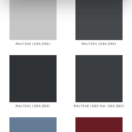
Alle Markisen
Schnelllauftore (PVC)
Alle Smart-Home-Steuerungen
Alle Rollos
RAL7035 (C80;Z90)
RAL7024 (C80;Z90)
Aluminiumjalousien
Alle Insektenschutzsysteme
Brandschutztore
RAL7021 (C80;Z90)
RAL7016 (C80 flat; C80;Z90)