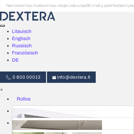
Nemokamas matavimas visoje Lietuvoje
·
30 metų patirtis
·
Gamyb
Litauisch
Englisch
Russisch
Französisch
DE
0 800 00013
info@dextera.lt
×
Rollos
Jalousien
Intelligente Steuerung