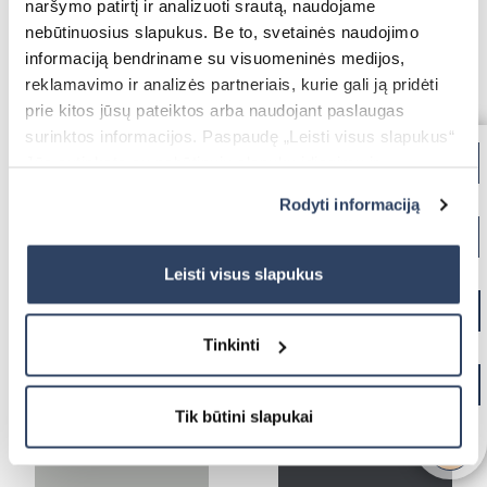
naršymo patirtį ir analizuoti srautą, naudojame
Plissee-Jalousien
nebūtinuosius slapukus. Be to, svetainės naudojimo
Alle Pergolen
informaciją bendriname su visuomeninės medijos,
Smarte Steuerung mit SOMFY
reklamavimo ir analizės partneriais, kurie gali ją pridėti
prie kitos jūsų pateiktos arba naudojant paslaugas
BBQ-Pergolen
surinktos informacijos. Paspaudę „Leisti visus slapukus“
Jūs sutinkate su nebūtinųjų slapukų įdiegimu ir
naudojimu. Jei norite pakeisti slapukų nustatymus,
RAL9007 (C80 flat; C80;Z90)
RAL9006 (C80 flat; C80;Z90)
Insektenschutztüren
Rodyti informaciją
paspauskite mygtuką „Rodyti informaciją“ šioje juostoje.
Senkrechtmarkisen
Daugiau informacijos rasite UAB „Dextera“ Slapukų
politikoje
čia.
Leisti visus slapukus
Sektionaltore mit Verglasung
Fassadenrollos
Tinkinti
Elektrische Vorhangschienen
Alle Außenlösungen
Plissees für Dachfenster
Tik būtini slapukai
RAL9005 (C80; Z90)
RAL8014 (C80; Z90)
Pollenschutz-Insektenschutz