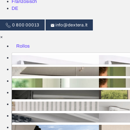
Französisch
DE
0 800 00013
info@dextera.lt
×
Rollos
Jalousien
Intelligente Steuerung
Insektenschutz
Lamellenvorhänge
Tore
Markisen
Pergolen