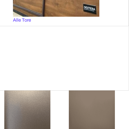
50mm Ral 7037 regular
50mm Ral 7046 regular
Alle Tore
50mm Aluminium filtra
50mm Ral 1008005 metallic