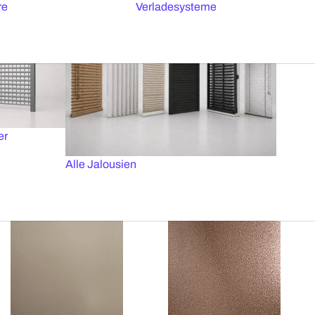
re
Verladesysteme
50mm Black filtra
50mm Ral 7016 regular
er
Alle Jalousien
50mm Ral 7038 regular
50mm Ral 0008500 metallic