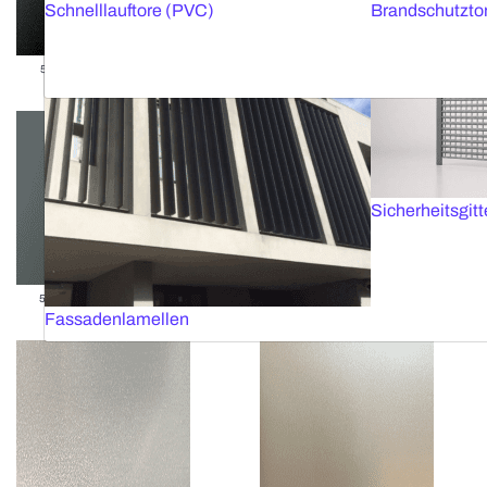
Schnelllauftore (PVC)
Brandschutzto
50mm Ral 9011 extra matt
50mm Ral 9005 regular
Sicherheitsgitt
50mm Ral 7004 extra matt
50mm Grey filtra
Fassadenlamellen