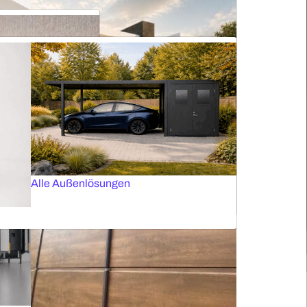
Fassadenrollos
Elektrische Vorhangschienen
Plissees für Dachfenster
Insektenschutztüren
Sektionaltore mit Verglasung
Alle Markisen
Alle Außenlösungen
Fassadenjalousien