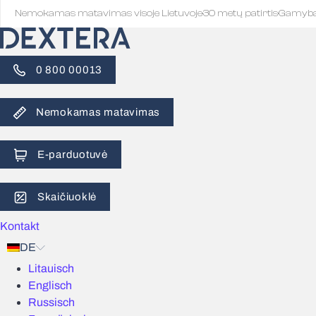
Nemokamas matavimas visoje Lietuvoje
·
30 metų patirtis
·
Gamyb
0 800 00013
Nemokamas matavimas
E-parduotuvė
Skaičiuoklė
Kontakt
DE
Litauisch
Englisch
Russisch