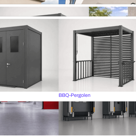
os
Dachfensterrollos
lzjalousien
Plissee-Jalousien
rollos
Plissee-Insektenschutz
olzjalousien MOTIONBLINDS
Smarte Steuerung mit SOMFY
orhangschienen
Industrie-Sektionaltore
BLINDFARBEN AUS ALUMINIUM
BBQ-pergolen
Alle Pergolen
n
Senkrechtmarkisen
BBQ-Pergolen
schutzsysteme
sien
Schützende Jalousien